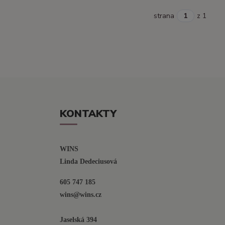
strana
z 1
KONTAKTY
WINS
Linda Dedeciusová                             
605 747 185
wins@wins.cz                                         
Jaselská 394