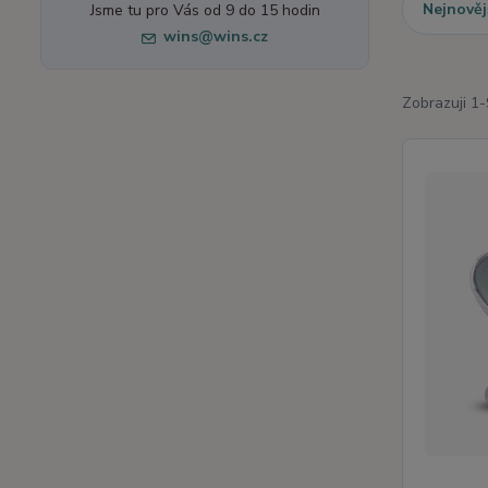
Nejnověj
Jsme tu pro Vás od 9 do 15 hodin
wins@wins.cz
Zobrazuji 1-