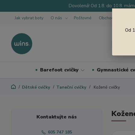
Dovolená! Od 1.8. do 10.8. máme
Jak vybrat boty
O nás
Poštovné
Obchodní podmínk
Od 1
Barefoot cvičky
Gymnastické cv
Dětské cvičky
Taneční cvičky
Kožené cvičky
Kožené
Kontaktujte nás
605 747 185