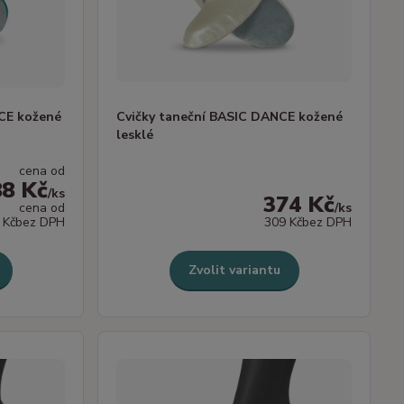
NCE kožené
Cvičky taneční BASIC DANCE kožené
lesklé
cena od
88 Kč
/
ks
374 Kč
cena od
/
ks
 Kč
bez DPH
309 Kč
bez DPH
Zvolit variantu