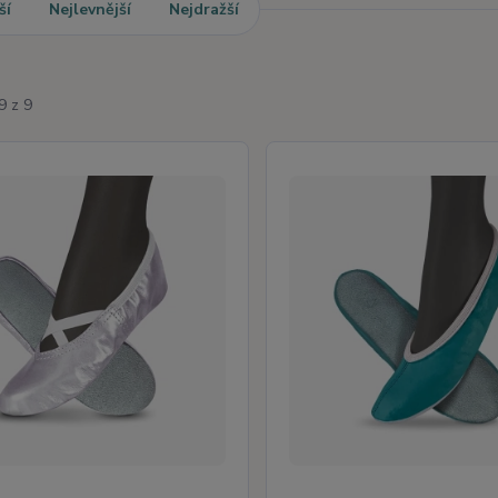
ší
Nejlevnější
Nejdražší
9 z 9