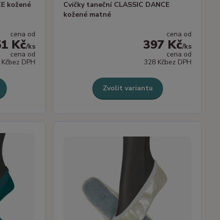
CE kožené
Cvičky taneční CLASSIC DANCE
kožené matné
cena od
cena od
51 Kč
397 Kč
/
ks
/
ks
cena od
cena od
 Kč
bez DPH
328 Kč
bez DPH
Zvolit variantu