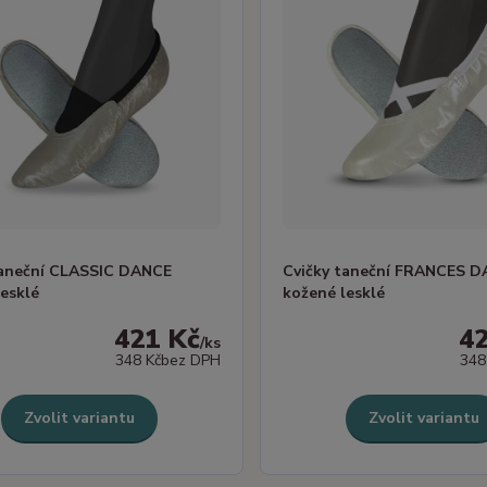
taneční CLASSIC DANCE
Cvičky taneční FRANCES 
lesklé
kožené lesklé
421 Kč
4
/
ks
348 Kč
bez DPH
348
Zvolit variantu
Zvolit variantu