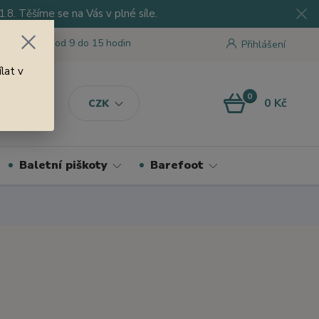
8. Těšíme se na Vás v plné síle.
 tu pro Vás od 9 do 15 hodin
Přihlášení
lat v
0
0 Kč
CZK
Baletní piškoty
Barefoot