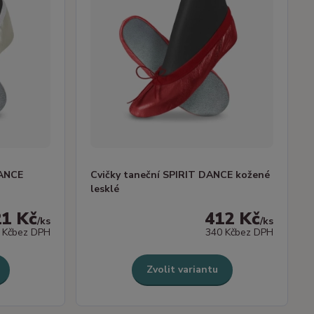
DANCE
Cvičky taneční SPIRIT DANCE kožené
lesklé
21 Kč
412 Kč
/
ks
/
ks
 Kč
bez DPH
340 Kč
bez DPH
Zvolit variantu