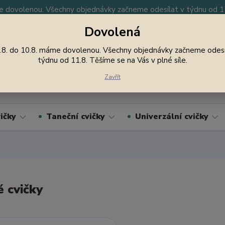
 dovolenou. Všechny objednávky začneme odesílat v týdnu od 11.
Dovolená
y
Nevíte si rady? Zavolejte.
605 747 185
Jsme
.8. do 10.8. máme dovolenou. Všechny objednávky začneme odesí
týdnu od 11.8. Těšíme se na Vás v plné síle.
Hledat
Zavřít
ičky
Taneční cvičky
Univerzální cvičky
 cvičky