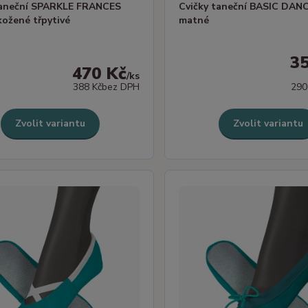
taneční SPARKLE FRANCES
Cvičky taneční BASIC DAN
ožené třpytivé
matné
3
470 Kč
/
ks
388 Kč
bez DPH
290
Zvolit variantu
Zvolit variantu