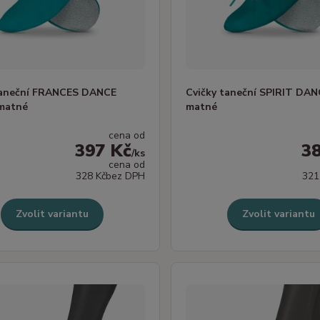
taneční FRANCES DANCE
Cvičky taneční SPIRIT DA
matné
matné
cena od
397 Kč
3
/
ks
cena od
328 Kč
bez DPH
321
Zvolit variantu
Zvolit variantu