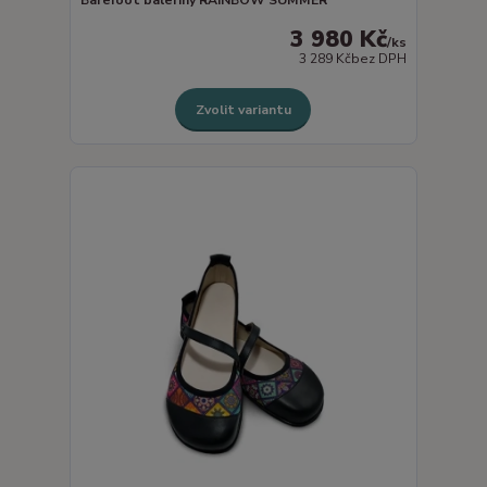
3 980 Kč
/
ks
3 289 Kč
bez DPH
Zvolit variantu