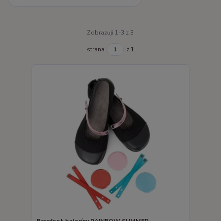
Zobrazuji 1-3 z 3
strana
z 1
Barefoot baleríny RAINBOW SUMMER