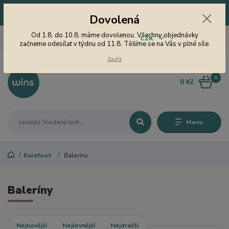
Dovolená! Od 1.8. do 10.8. máme dovolenou. Všechny objednávky
Dovolená
začneme odesílat v týdnu od 11.8. Těšíme se na Vás v plné síle.
605 747 185
Od 1.8. do 10.8. máme dovolenou. Všechny objednávky
CZK
Jsme tu pro Vás od 9 do 15
začneme odesílat v týdnu od 11.8. Těšíme se na Vás v plné síle.
hodin
Zavřít
0
0 Kč
Menu
Barefoot
Baleríny
Baleríny
Nejnovější
Nejlevnější
Nejdražší