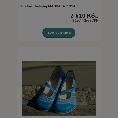
Barefoot baleríny MANDALA MOSAIC
2 610 Kč
/
ks
2 157 Kč
bez DPH
Zvolit variantu