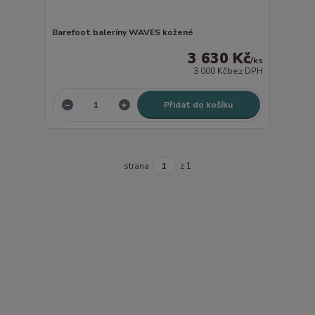
Barefoot baleríny WAVES kožené
3 630 Kč
/
ks
3 000 Kč
bez DPH
Přidat do košíku
strana
z 1