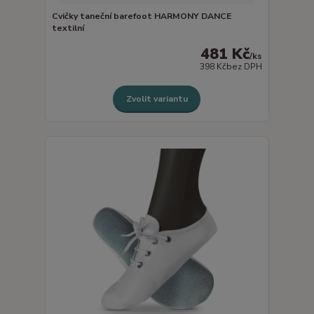
Cvičky taneční barefoot HARMONY DANCE
textilní
481 Kč
/
ks
398 Kč
bez DPH
Zvolit variantu