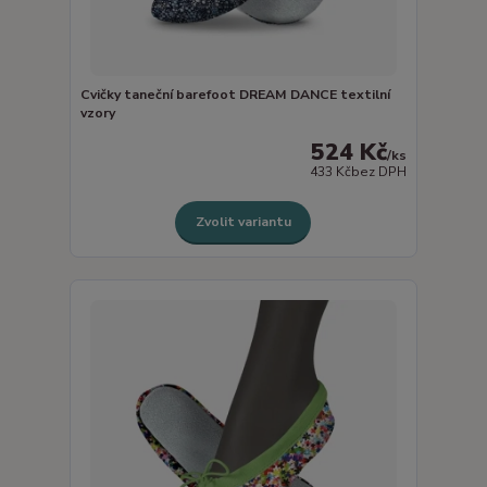
Cvičky taneční barefoot DREAM DANCE textilní
vzory
524 Kč
/
ks
433 Kč
bez DPH
Zvolit variantu