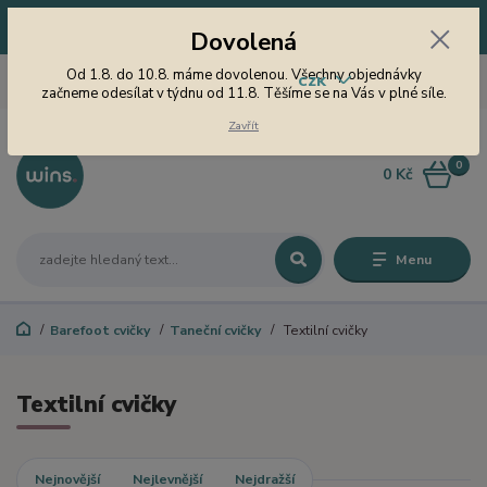
Dovolená! Od 1.8. do 10.8. máme dovolenou. Všechny objednávky
Dovolená
začneme odesílat v týdnu od 11.8. Těšíme se na Vás v plné síle.
605 747 185
Od 1.8. do 10.8. máme dovolenou. Všechny objednávky
CZK
Jsme tu pro Vás od 9 do 15
začneme odesílat v týdnu od 11.8. Těšíme se na Vás v plné síle.
hodin
Zavřít
0
0 Kč
Menu
Barefoot cvičky
Taneční cvičky
Textilní cvičky
Textilní cvičky
Nejnovější
Nejlevnější
Nejdražší