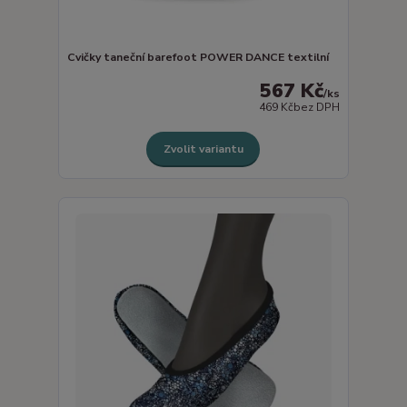
Cvičky taneční barefoot POWER DANCE textilní
567 Kč
/
ks
469 Kč
bez DPH
Zvolit variantu