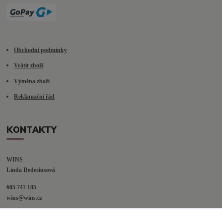
Obchodní podmínky
Vrátit zboží
Výměna zboží
Reklamační řád
KONTAKTY
WINS
Linda Dedeciusová                             
605 747 185
wins@wins.cz                                         
Jaselská 394