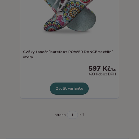
Cvičky taneční barefoot POWER DANCE textilní
vzory
597 Kč
/
ks
493 Kč
bez DPH
Zvolit variantu
strana
z 1