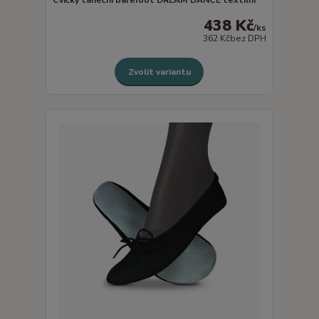
438 Kč
/
ks
362 Kč
bez DPH
Zvolit variantu