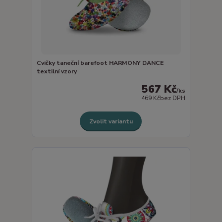
Cvičky taneční barefoot HARMONY DANCE
textilní vzory
567 Kč
/
ks
469 Kč
bez DPH
Zvolit variantu