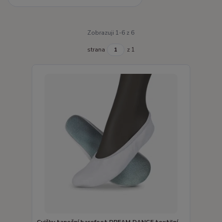
Zobrazuji 1-6 z 6
strana
z 1
Cvičky taneční barefoot DREAM DANCE textilní