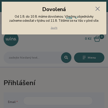
Dovolená! Od 1.8. do 10.8. máme dovolenou. Všechny objednávky
Dovolená
začneme odesílat v týdnu od 11.8. Těšíme se na Vás v plné síle.
605 747 185
Od 1.8. do 10.8. máme dovolenou. Všechny objednávky
CZK
Jsme tu pro Vás od 9 do 15
začneme odesílat v týdnu od 11.8. Těšíme se na Vás v plné síle.
hodin
Zavřít
0
0 Kč
Menu
Přihlášení
Email
*