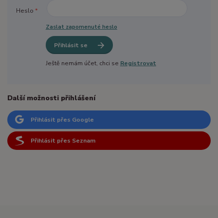
Heslo
*
Zaslat zapomenuté heslo
Přihlásit se
Ještě nemám účet, chci se
Registrovat
Další možnosti přihlášení
Přihlásit přes Google
Přihlásit přes Seznam