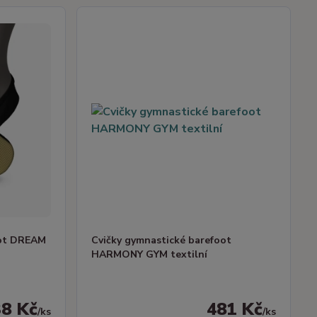
oot DREAM
Cvičky gymnastické barefoot
HARMONY GYM textilní
38 Kč
481 Kč
/
ks
/
ks