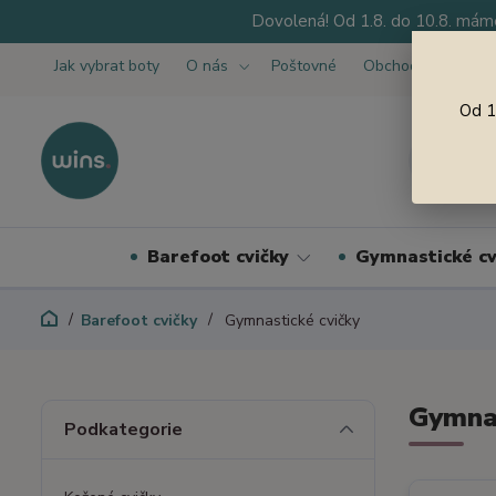
Dovolená! Od 1.8. do 10.8. máme
Jak vybrat boty
O nás
Poštovné
Obchodní podmínk
Od 1
Barefoot cvičky
Gymnastické cv
Barefoot cvičky
Gymnastické cvičky
Gymnas
Podkategorie