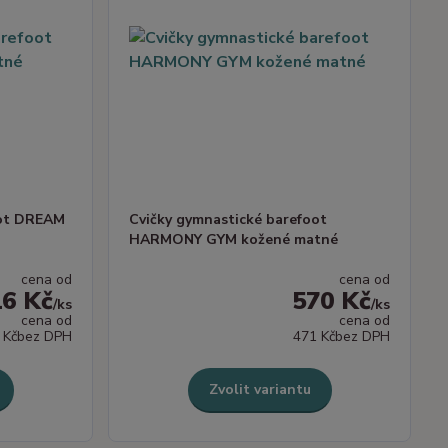
oot DREAM
Cvičky gymnastické barefoot
HARMONY GYM kožené matné
cena od
cena od
16 Kč
570 Kč
/
ks
/
ks
cena od
cena od
 Kč
bez DPH
471 Kč
bez DPH
Zvolit variantu