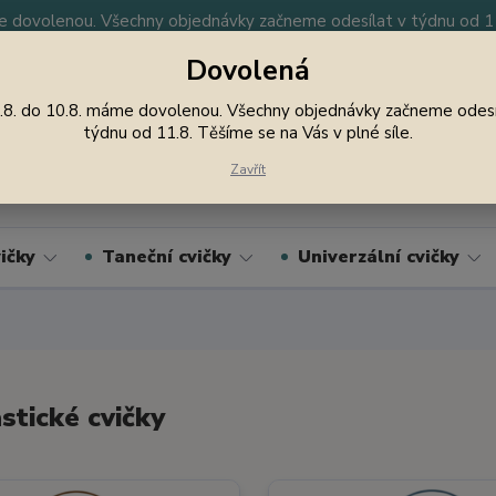
 dovolenou. Všechny objednávky začneme odesílat v týdnu od 11.
Dovolená
y
Nevíte si rady? Zavolejte.
605 747 185
Jsme
.8. do 10.8. máme dovolenou. Všechny objednávky začneme odesí
týdnu od 11.8. Těšíme se na Vás v plné síle.
Hledat
Zavřít
ičky
Taneční cvičky
Univerzální cvičky
tické cvičky