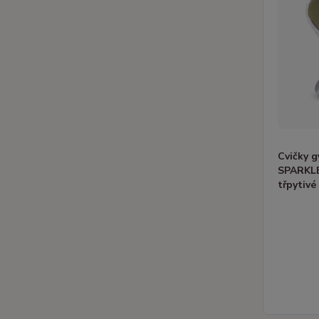
Cvičky 
SPARKL
třpytivé