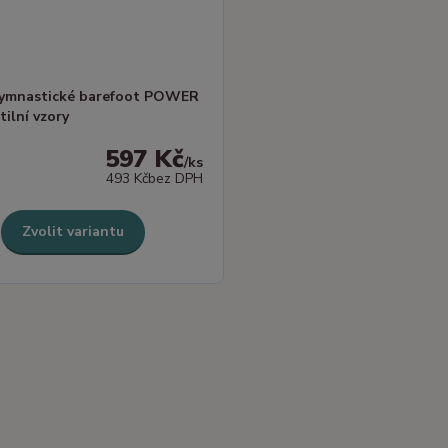
gymnastické barefoot POWER
ilní vzory
597 Kč
/
ks
493 Kč
bez DPH
Zvolit variantu