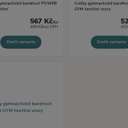
gymnastické barefoot POWER
Cvičky gymnastické baref
tilní
GYM textilní vzory
567 Kč
5
/
ks
469 Kč
bez DPH
433
Zvolit variantu
Zvolit variantu