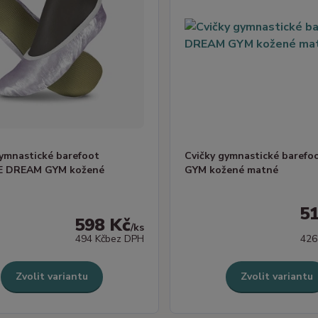
gymnastické barefoot
Cvičky gymnastické baref
E DREAM GYM kožené
GYM kožené matné
5
598 Kč
/
ks
494 Kč
bez DPH
426
Zvolit variantu
Zvolit variantu