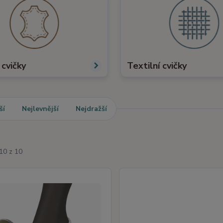
cvičky
Textilní cvičky
ší
Nejlevnější
Nejdražší
10 z 10