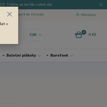
8. Těšíme se na Vás v plné síle.
 tu pro Vás od 9 do 15 hodin
Přihlášení
lat v
0
0 Kč
CZK
Baletní piškoty
Barefoot