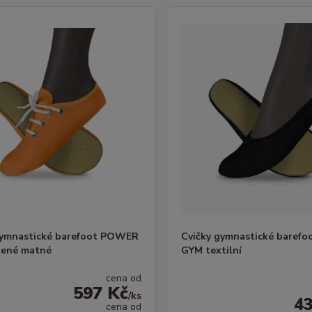
gymnastické barefoot POWER
Cvičky gymnastické baref
žené matné
GYM textilní
cena od
597 Kč
/
ks
4
cena od