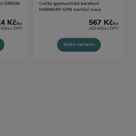
oot DREAM
Cvičky gymnastické barefoot
HARMONY GYM textilní vzory
24 Kč
567 Kč
/
ks
/
ks
 Kč
bez DPH
469 Kč
bez DPH
Zvolit variantu