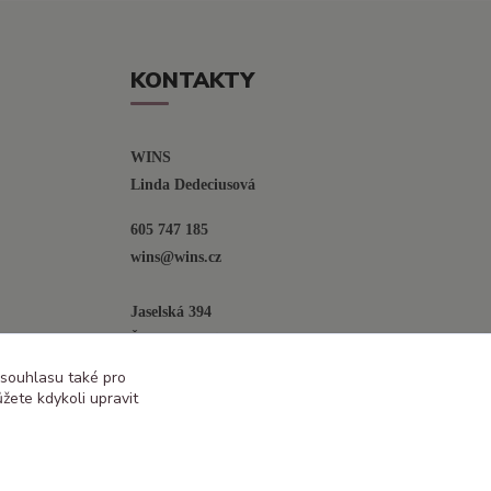
KONTAKTY
WINS
Linda Dedeciusová                             
605 747 185
wins@wins.cz                                         
Jaselská 394
Šenov u N. Jičína
742 42
 souhlasu také pro
žete kdykoli upravit