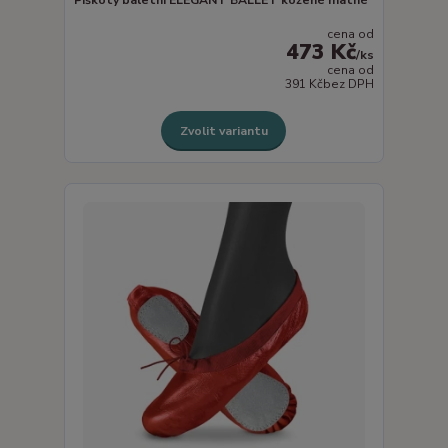
cena od
473 Kč
/
ks
cena od
391 Kč
bez DPH
Zvolit variantu