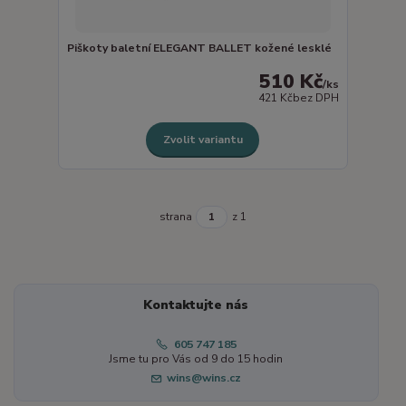
Piškoty baletní ELEGANT BALLET kožené lesklé
510 Kč
/
ks
421 Kč
bez DPH
Zvolit variantu
strana
z 1
Kontaktujte nás
605 747 185
Jsme tu pro Vás od 9 do 15 hodin
wins@wins.cz