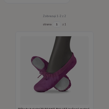
Zobrazuji 1-2 z 2
strana
z 1
Piškoty baletní ELEGANT BALLET kožené matné