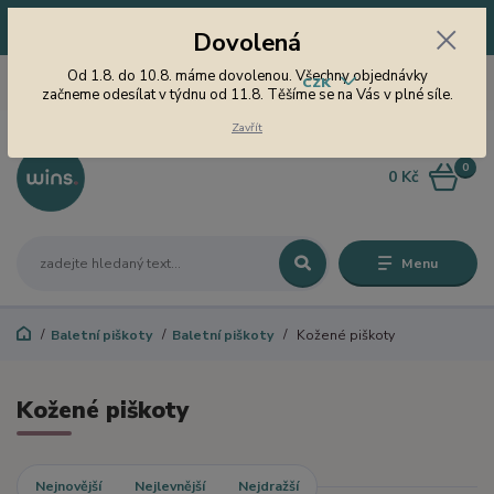
Dovolená! Od 1.8. do 10.8. máme dovolenou. Všechny objednávky
Dovolená
začneme odesílat v týdnu od 11.8. Těšíme se na Vás v plné síle.
605 747 185
Od 1.8. do 10.8. máme dovolenou. Všechny objednávky
CZK
Jsme tu pro Vás od 9 do 15
začneme odesílat v týdnu od 11.8. Těšíme se na Vás v plné síle.
hodin
Zavřít
0
0 Kč
Menu
Baletní piškoty
Baletní piškoty
Kožené piškoty
Kožené piškoty
Nejnovější
Nejlevnější
Nejdražší