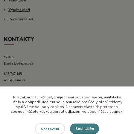
Vrátit zboží
Výměna zboží
Reklamační řád
KONTAKTY
WINS
Linda Dedeciusová                             
605 747 185
wins@wins.cz                                         
Jaselská 394
Pro základní funkčnost, zpříjemnění používání webu, analytické
Šenov u N. Jičína
účely a v případě udělení souhlasu také pro účely cílení reklamy
742 42
využíváme soubory cookies. Nastavení vlastních preferencí
cookies můžete kdykoli upravit odkazem ve spodní části stránek.
Souhlasím
Nastavení