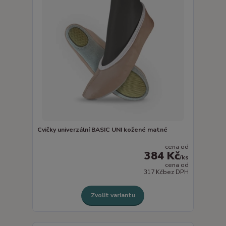
Cvičky univerzální BASIC UNI kožené matné
cena od
384 Kč
/
ks
cena od
317 Kč
bez DPH
Zvolit variantu