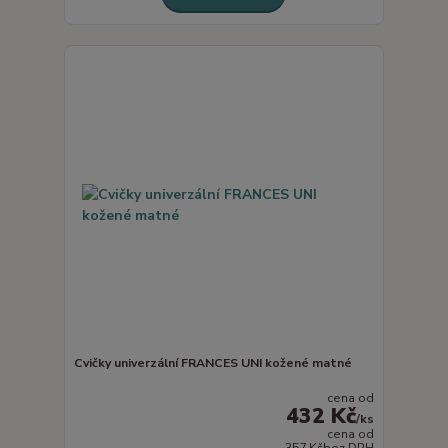
Cvičky univerzální FRANCES UNI kožené matné
cena od
432 Kč
/
ks
cena od
357 Kč
bez DPH