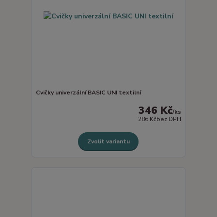
Cvičky univerzální BASIC UNI textilní
346 Kč
/
ks
286 Kč
bez DPH
Zvolit variantu