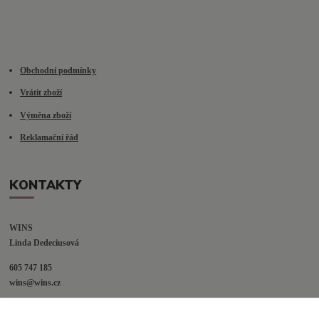
Obchodní podmínky
Vrátit zboží
Výměna zboží
Reklamační řád
KONTAKTY
WINS
Linda Dedeciusová                             
605 747 185
wins@wins.cz                                         
Jaselská 394