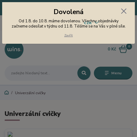
Dovolená! Od 1.8. do 10.8. máme dovolenou. Všechny objednávky
Dovolená
začneme odesílat v týdnu od 11.8. Těšíme se na Vás v plné síle.
605 747 185
Od 1.8. do 10.8. máme dovolenou. Všechny objednávky
CZK
Jsme tu pro Vás od 9 do 15
začneme odesílat v týdnu od 11.8. Těšíme se na Vás v plné síle.
hodin
Zavřít
0
0 Kč
Menu
Univerzální cvičky
Univerzální cvičky