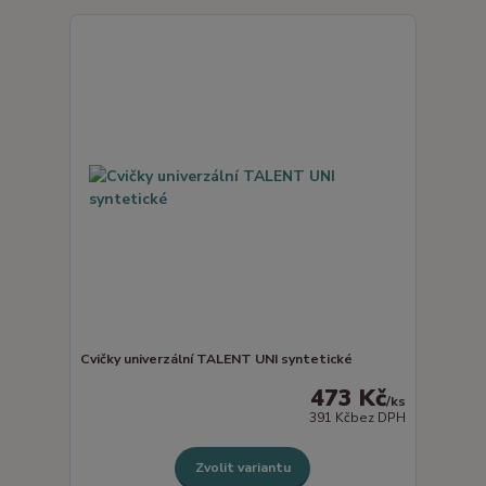
Cvičky univerzální TALENT UNI syntetické
473 Kč
/
ks
391 Kč
bez DPH
Zvolit variantu