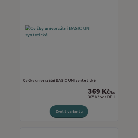
Cvičky univerzální BASIC UNI syntetické
369 Kč
/
ks
305 Kč
bez DPH
Zvolit variantu