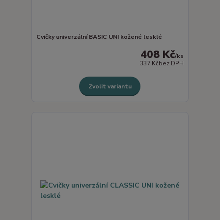
Cvičky univerzální BASIC UNI kožené lesklé
408 Kč
/
ks
337 Kč
bez DPH
Zvolit variantu