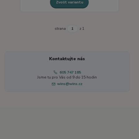
Zvolit variantu
strana
z 1
Kontaktujte nás
605 747 185
Jsme tu pro Vás od 9 do 15 hodin
wins@wins.cz