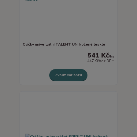
Cvičky univerzální TALENT UNI kožené lesklé
541 Kč
/
ks
447 Kč
bez DPH
Zvolit variantu