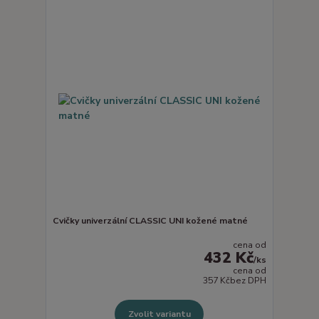
Cvičky univerzální CLASSIC UNI kožené matné
cena od
432 Kč
/
ks
cena od
357 Kč
bez DPH
Zvolit variantu