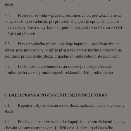
zboží.
7.4. Projeví-li se vada v průběhu šesti měsíců od převzetí, má se za
to, že zboží bylo vadné již při převzetí. Kupující je oprávněn uplatnit
právo z vady, která se vyskytne u spotřebního zboží v době dvaceti čtyř
měsíců od převzetí.
7.5. Práva z vadného plnění uplatňuje kupující u prodávajícího na
adrese jeho provozovny, v níž je přijetí reklamace možné s ohledem na
sortiment prodávaného zboží, případně i v sídle nebo místě podnikání.
7.6. Další práva a povinnosti stran související s odpovědností
prodávajícího za vady může upravit reklamační řád prodávajícího.
8. DALŠÍ PRÁVA A POVINNOSTI SMLUVNÍCH STRAN
8.1. Kupující nabývá vlastnictví ke zboží zaplacením celé kupní ceny
zboží.
8.2. Prodávající není ve vztahu ke kupujícímu vázán žádnými kodexy
chování ve smyslu ustanovení § 1826 odst. 1 písm. e) občanského