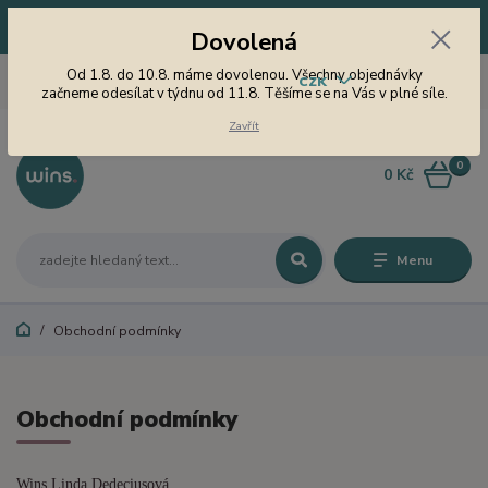
Dovolená! Od 1.8. do 10.8. máme dovolenou. Všechny objednávky
Dovolená
začneme odesílat v týdnu od 11.8. Těšíme se na Vás v plné síle.
605 747 185
Od 1.8. do 10.8. máme dovolenou. Všechny objednávky
CZK
Jsme tu pro Vás od 9 do 15
začneme odesílat v týdnu od 11.8. Těšíme se na Vás v plné síle.
hodin
Zavřít
0
0 Kč
Menu
Obchodní podmínky
Obchodní podmínky
Wins Linda Dedeciusová