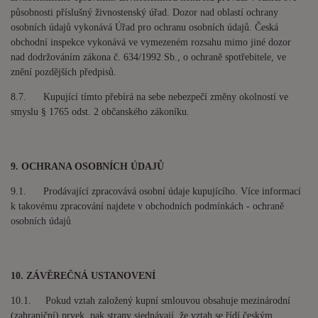
působnosti příslušný živnostenský úřad. Dozor nad oblastí ochrany
osobních údajů vykonává Úřad pro ochranu osobních údajů. Česká
obchodní inspekce vykonává ve vymezeném rozsahu mimo jiné dozor
nad dodržováním zákona č. 634/1992 Sb., o ochraně spotřebitele, ve
znění pozdějších předpisů.
8.7. Kupující tímto přebírá na sebe nebezpečí změny okolností ve
smyslu § 1765 odst. 2 občanského zákoníku.
9. OCHRANA OSOBNÍCH ÚDAJŮ
9.1. Prodávající zpracovává osobní údaje kupujícího. Více informací
k takovému zpracování najdete
v obchodních podmínkách - ochraně
osobních údajů
10. ZÁVĚREČNÁ USTANOVENÍ
10.1. Pokud vztah založený kupní smlouvou obsahuje mezinárodní
(zahraniční) prvek, pak strany sjednávají, že vztah se řídí českým