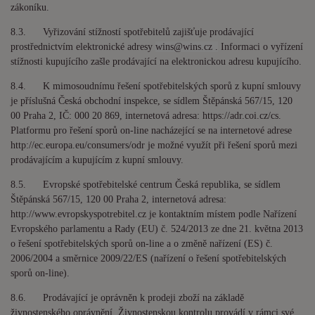
zákoníku.
8.3. Vyřizování stížností spotřebitelů zajišťuje prodávající
prostřednictvím elektronické adresy
wins@wins.cz .
Informaci o vyřízení
stížnosti kupujícího zašle prodávající na elektronickou adresu kupujícího.
8.4. K mimosoudnímu řešení spotřebitelských sporů z kupní smlouvy
je příslušná Česká obchodní inspekce, se sídlem Štěpánská 567/15, 120
00 Praha 2, IČ: 000 20 869, internetová adresa: https://adr.coi.cz/cs.
Platformu pro řešení sporů on-line nacházející se na internetové adrese
http://ec.europa.eu/consumers/odr je možné využít při řešení sporů mezi
prodávajícím a kupujícím z kupní smlouvy.
8.5. Evropské spotřebitelské centrum Česká republika, se sídlem
Štěpánská 567/15, 120 00 Praha 2, internetová adresa:
http://www.evropskyspotrebitel.cz je kontaktním místem podle Nařízení
Evropského parlamentu a Rady (EU) č. 524/2013 ze dne 21. května 2013
o řešení spotřebitelských sporů on-line a o změně nařízení (ES) č.
2006/2004 a směrnice 2009/22/ES (nařízení o řešení spotřebitelských
sporů on-line).
8.6. Prodávající je oprávněn k prodeji zboží na základě
živnostenského oprávnění. Živnostenskou kontrolu provádí v rámci své