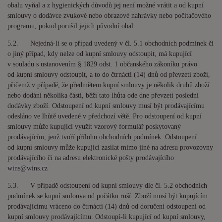
obalu vyňal a z hygienických důvodů jej není možné vrátit a od kupní
smlouvy o dodávce zvukové nebo obrazové nahrávky nebo počítačového
programu, pokud porušil jejich původní obal.
5.2. Nejedná-li se o případ uvedený v čl. 5.1 obchodních podmínek či
o jiný případ, kdy nelze od kupní smlouvy odstoupit, má kupující
v souladu s ustanovením § 1829 odst. 1 občanského zákoníku právo
od kupní smlouvy odstoupit, a to do čtrnácti (14) dnů od převzetí zboží,
přičemž v případě, že předmětem kupní smlouvy je několik druhů zboží
nebo dodání několika částí, běží tato lhůta ode dne převzetí poslední
dodávky zboží. Odstoupení od kupní smlouvy musí být prodávajícímu
odesláno ve lhůtě uvedené v předchozí větě. Pro odstoupení od kupní
smlouvy může kupující využit vzorový formulář poskytovaný
prodávajícím, jenž tvoří přílohu obchodních podmínek. Odstoupení
od kupní smlouvy může kupující zasílat mimo jiné na adresu provozovny
prodávajícího či na adresu elektronické pošty prodávajícího
wins@wins.cz
5.3. V případě odstoupení od kupní smlouvy dle čl. 5.2 obchodních
podmínek se kupní smlouva od počátku ruší. Zboží musí být kupujícím
prodávajícímu vráceno do čtrnácti (14) dnů od doručení odstoupení od
kupní smlouvy prodávajícímu. Odstoupí-li kupující od kupní smlouvy,