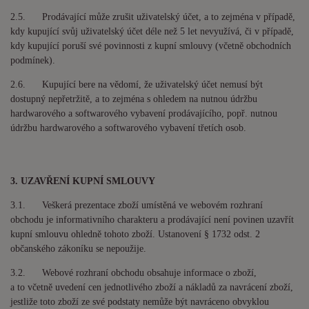
2.5. Prodávající může zrušit uživatelský účet, a to zejména v případě,
kdy kupující svůj uživatelský účet déle než
5 let
nevyužívá, či v případě,
kdy kupující poruší své povinnosti z kupní smlouvy (včetně obchodních
podmínek).
2.6. Kupující bere na vědomí, že uživatelský účet nemusí být
dostupný nepřetržitě, a to zejména s ohledem na nutnou údržbu
hardwarového a softwarového vybavení prodávajícího, popř. nutnou
údržbu hardwarového a softwarového vybavení třetích osob.
3. UZAVŘENÍ KUPNÍ SMLOUVY
3.1. Veškerá prezentace zboží umístěná ve webovém rozhraní
obchodu je informativního charakteru a prodávající není povinen uzavřít
kupní smlouvu ohledně tohoto zboží. Ustanovení § 1732 odst. 2
občanského zákoníku se nepoužije.
3.2. Webové rozhraní obchodu obsahuje informace o zboží,
a to včetně uvedení cen jednotlivého zboží a nákladů za navrácení zboží,
jestliže toto zboží ze své podstaty nemůže být navráceno obvyklou