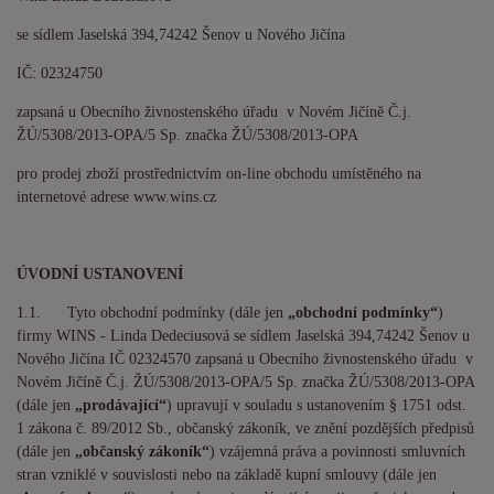
se sídlem
Jaselská 394,74242 Šenov u Nového Jičína
IČ: 02324750
zapsaná u Obecního živnostenského úřadu v Novém Jičíně Č.j.
ŽÚ/5308/2013-OPA/5 Sp. značka ŽÚ/5308/2013-OPA
pro prodej zboží prostřednictvím on-line obchodu umístěného na
internetové adrese www.wins.cz
ÚVODNÍ USTANOVENÍ
1.1. Tyto obchodní podmínky (dále jen
„obchodní podmínky“
)
firmy WINS - Linda Dedeciusová se sídlem Jaselská 394,74242 Šenov u
Nového Jičína IČ 02324570 zapsaná u Obecního živnostenského úřadu v
Novém Jičíně Č.j. ŽÚ/5308/2013-OPA/5 Sp. značka ŽÚ/5308/2013-OPA
(dále jen
„prodávající“
) upravují v souladu s ustanovením § 1751 odst.
1 zákona č. 89/2012 Sb., občanský zákoník, ve znění pozdějších předpisů
(dále jen
„občanský zákoník“
) vzájemná práva a povinnosti smluvních
stran vzniklé v souvislosti nebo na základě kupní smlouvy (dále jen