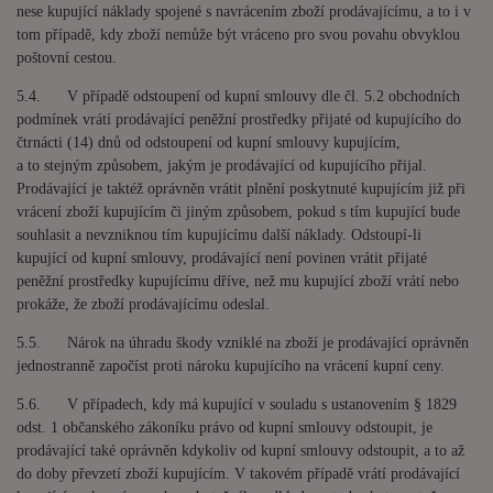
nese kupující náklady spojené s navrácením zboží prodávajícímu, a to i v
tom případě, kdy zboží nemůže být vráceno pro svou povahu obvyklou
poštovní cestou.
5.4. V případě odstoupení od kupní smlouvy dle čl. 5.2 obchodních
podmínek vrátí prodávající peněžní prostředky přijaté od kupujícího do
čtrnácti (14) dnů od odstoupení od kupní smlouvy kupujícím,
a to stejným způsobem, jakým je prodávající od kupujícího přijal.
Prodávající je taktéž oprávněn vrátit plnění poskytnuté kupujícím již při
vrácení zboží kupujícím či jiným způsobem, pokud s tím kupující bude
souhlasit a nevzniknou tím kupujícímu další náklady. Odstoupí-li
kupující od kupní smlouvy, prodávající není povinen vrátit přijaté
peněžní prostředky kupujícímu dříve, než mu kupující zboží vrátí nebo
prokáže, že zboží prodávajícímu odeslal.
5.5. Nárok na úhradu škody vzniklé na zboží je prodávající oprávněn
jednostranně započíst proti nároku kupujícího na vrácení kupní ceny.
5.6. V případech, kdy má kupující v souladu s ustanovením § 1829
odst. 1 občanského zákoníku právo od kupní smlouvy odstoupit, je
prodávající také oprávněn kdykoliv od kupní smlouvy odstoupit, a to až
do doby převzetí zboží kupujícím. V takovém případě vrátí prodávající