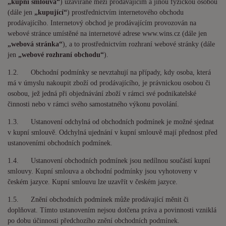
„kupní smlouva“
) uzavírané mezi prodávajícím a jinou fyzickou osobou
(dále jen
„kupující“
) prostřednictvím internetového obchodu
prodávajícího. Internetový obchod je prodávajícím provozován na
webové stránce umístěné na internetové adrese www.wins.cz (dále jen
„webová stránka“
), a to prostřednictvím rozhraní webové stránky (dále
jen
„webové rozhraní obchodu“
).
1.2. Obchodní podmínky se nevztahují na případy, kdy osoba, která
má v úmyslu nakoupit zboží od prodávajícího, je právnickou osobou či
osobou, jež jedná při objednávání zboží v rámci své podnikatelské
činnosti nebo v rámci svého samostatného výkonu povolání.
1.3. Ustanovení odchylná od obchodních podmínek je možné sjednat
v kupní smlouvě. Odchylná ujednání v kupní smlouvě mají přednost před
ustanoveními obchodních podmínek.
1.4. Ustanovení obchodních podmínek jsou nedílnou součástí kupní
smlouvy. Kupní smlouva a obchodní podmínky jsou vyhotoveny v
českém jazyce. Kupní smlouvu lze uzavřít v českém jazyce.
1.5. Znění obchodních podmínek může prodávající měnit či
doplňovat. Tímto ustanovením nejsou dotčena práva a povinnosti vzniklá
po dobu účinnosti předchozího znění obchodních podmínek.