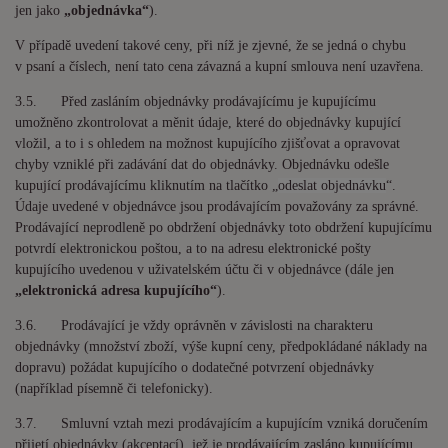
jen jako
„objednávka“
).
V případě uvedení takové ceny, při níž je zjevné, že se jedná o chybu
v psaní a číslech, není tato cena závazná a kupní smlouva není uzavřena.
3.5. Před zasláním objednávky prodávajícímu je kupujícímu
umožněno zkontrolovat a měnit údaje, které do objednávky kupující
vložil, a to i s ohledem na možnost kupujícího zjišťovat a opravovat
chyby vzniklé při zadávání dat do objednávky. Objednávku odešle
kupující prodávajícímu kliknutím na tlačítko „
odeslat objednávku
“.
Údaje uvedené v objednávce jsou prodávajícím považovány za správné.
Prodávající neprodleně po obdržení objednávky toto obdržení kupujícímu
potvrdí elektronickou poštou, a to na adresu elektronické pošty
kupujícího uvedenou v uživatelském účtu či v objednávce (dále jen
„elektronická adresa kupujícího“
).
3.6. Prodávající je vždy oprávněn v závislosti na charakteru
objednávky (množství zboží, výše kupní ceny, předpokládané náklady na
dopravu) požádat kupujícího o dodatečné potvrzení objednávky
(například písemně či telefonicky).
3.7. Smluvní vztah mezi prodávajícím a kupujícím vzniká doručením
přijetí objednávky (akceptací), jež je prodávajícím zasláno kupujícímu