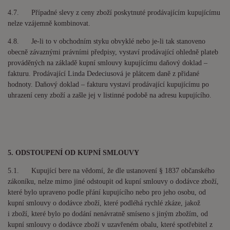
4.7. Případné slevy z ceny zboží poskytnuté prodávajícím kupujícímu
nelze vzájemně kombinovat.
4.8. Je-li to v obchodním styku obvyklé nebo je-li tak stanoveno
obecně závaznými právními předpisy, vystaví prodávající ohledně plateb
prováděných na základě kupní smlouvy kupujícímu daňový doklad –
fakturu. Prodávající
Linda Dedeciusová je
plátcem daně z přidané
hodnoty. Daňový doklad – fakturu vystaví prodávající kupujícímu po
uhrazení ceny zboží a zašle jej v listinné podobě na adresu kupujícího.
5. ODSTOUPENÍ OD KUPNÍ SMLOUVY
5.1. Kupující bere na vědomí, že dle ustanovení § 1837 občanského
zákoníku, nelze mimo jiné odstoupit od kupní smlouvy o dodávce zboží,
které bylo upraveno podle přání kupujícího nebo pro jeho osobu, od
kupní smlouvy o dodávce zboží, které podléhá rychlé zkáze, jakož
i zboží, které bylo po dodání nenávratně smíseno s jiným zbožím, od
kupní smlouvy o dodávce zboží v uzavřeném obalu, které spotřebitel z