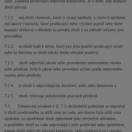
vady. Zejména prodávající odpovídá kupujícímu, že v době, kdy kupující
zboží převzal:
7.2.1. má zboží vlastnosti, které si strany ujednaly, a chybí-li ujednání,
má takové vlastnosti, které prodávající nebo výrobce popsal nebo které
kupující očekával s ohledem na povahu zboží a na základě reklamy jimi
prováděné,
7.2.2. se zboží hodí k účelu, který pro jeho použití prodávající uvádí
nebo ke kterému se zboží tohoto druhu obvykle používá,
7.2.3. zboží odpovídá jakostí nebo provedením smluvenému vzorku
nebo předloze, byla-li jakost nebo provedení určeno podle smluveného
vzorku nebo předlohy,
7.2.4. je zboží v odpovídajícím množství, míře nebo hmotnosti a
7.2.5. zboží vyhovuje požadavkům právních předpisů.
7.3. Ustanovení uvedená v čl. 7.2 obchodních podmínek se nepoužijí
u zboží prodávaného za nižší cenu na vadu, pro kterou byla nižší cena
ujednána, na opotřebení zboží způsobené jeho obvyklým užíváním,
u použitého zboží na vadu odpovídající míře používání nebo opotřebení,
kterou zboží mělo při převzetí kupujícím, nebo vyplývá-li to z povahy