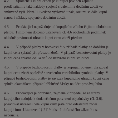
4.2. Společně s kupní cenou je kupující povinen zaplatit
prodávajícímu také náklady spojené s balením a dodáním zboží ve
smluvené výši. Není-li uvedeno výslovně jinak, rozumí se dále kupní
cenou i náklady spojené s dodáním zboží.
4.3. Prodávající nepožaduje od kupujícího zálohu či jinou obdobnou
platbu. Tímto není dotčeno ustanovení čl. 4.6 obchodních podmínek
ohledně povinnosti uhradit kupní cenu zboží předem.
4.4. V případě platby v hotovosti či v případě platby na dobírku je
kupní cena splatná při převzetí zboží. V případě bezhotovostní platby je
kupní cena splatná do
14
dnů od uzavření kupní smlouvy.
4.5. V případě bezhotovostní platby je kupující povinen uhrazovat
kupní cenu zboží společně s uvedením variabilního symbolu platby. V
případě bezhotovostní platby je závazek kupujícího uhradit kupní cenu
splněn okamžikem připsání příslušné částky na účet prodávajícího.
4.6. Prodávající je oprávněn, zejména v případě, že ze strany
kupujícího nedojde k dodatečnému potvrzení objednávky (čl. 3.6),
požadovat uhrazení celé kupní ceny ještě před odesláním zboží
kupujícímu. Ustanovení § 2119 odst. 1 občanského zákoníku se
nepoužije.