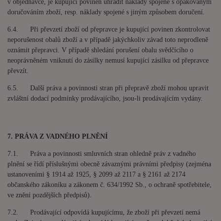
v objednávce, je kupující povinen uhradit náklady spojené s opakovaným
doručováním zboží, resp. náklady spojené s jiným způsobem doručení.
6.4. Při převzetí zboží od přepravce je kupující povinen zkontrolovat
neporušenost obalů zboží a v případě jakýchkoliv závad toto neprodleně
oznámit přepravci. V případě shledání porušení obalu svědčícího o
neoprávněném vniknutí do zásilky nemusí kupující zásilku od přepravce
převzít.
6.5. Další práva a povinnosti stran při přepravě zboží mohou upravit
zvláštní dodací podmínky prodávajícího, jsou-li prodávajícím vydány.
7. PRÁVA Z VADNÉHO PLNĚNÍ
7.1. Práva a povinnosti smluvních stran ohledně práv z vadného
plnění se řídí příslušnými obecně závaznými právními předpisy (zejména
ustanoveními § 1914 až 1925, § 2099 až 2117 a § 2161 až 2174
občanského zákoníku a zákonem č. 634/1992 Sb., o ochraně spotřebitele,
ve znění pozdějších předpisů).
7.2. Prodávající odpovídá kupujícímu, že zboží při převzetí nemá