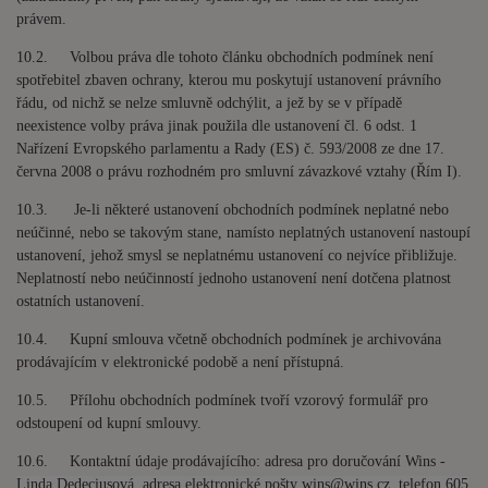
právem.
10.2. Volbou práva dle tohoto článku obchodních podmínek není
spotřebitel zbaven ochrany, kterou mu poskytují ustanovení právního
řádu, od nichž se nelze smluvně odchýlit, a jež by se v případě
neexistence volby práva jinak použila dle ustanovení čl. 6 odst. 1
Nařízení Evropského parlamentu a Rady (ES) č. 593/2008 ze dne 17.
června 2008 o právu rozhodném pro smluvní závazkové vztahy (Řím I).
10.3. Je-li některé ustanovení obchodních podmínek neplatné nebo
neúčinné, nebo se takovým stane, namísto neplatných ustanovení nastoupí
ustanovení, jehož smysl se neplatnému ustanovení co nejvíce přibližuje.
Neplatností nebo neúčinností jednoho ustanovení není dotčena platnost
ostatních ustanovení.
10.4. Kupní smlouva včetně obchodních podmínek je archivována
prodávajícím v elektronické podobě a není přístupná.
10.5. Přílohu obchodních podmínek tvoří vzorový formulář pro
odstoupení od kupní smlouvy.
10.6. Kontaktní údaje prodávajícího: adresa pro doručování Wins -
Linda Dedeciusová, adresa elektronické pošty wins@wins.cz, telefon 605