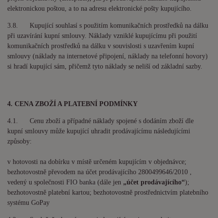
elektronickou poštou, a to na adresu elektronické pošty kupujícího.
3.8. Kupující souhlasí s použitím komunikačních prostředků na dálku
při uzavírání kupní smlouvy. Náklady vzniklé kupujícímu při použití
komunikačních prostředků na dálku v souvislosti s uzavřením kupní
smlouvy (náklady na internetové připojení, náklady na telefonní hovory)
si hradí kupující sám, přičemž tyto náklady se neliší od základní sazby.
4. CENA ZBOŽÍ A PLATEBNÍ PODMÍNKY
4.1. Cenu zboží a případné náklady spojené s dodáním zboží dle
kupní smlouvy může kupující uhradit prodávajícímu následujícími
způsoby:
v hotovosti na dobírku v místě určeném kupujícím v objednávce;
bezhotovostně převodem na účet prodávajícího 2800499646/2010 ,
vedený u společnosti
FIO banka
(dále jen
„účet prodávajícího“
);
bezhotovostně platební kartou; bezhotovostně prostřednictvím platebního
systému GoPay