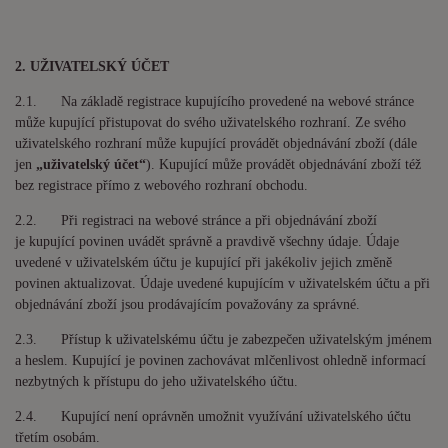
2. UŽIVATELSKÝ ÚČET
2.1. Na základě registrace kupujícího provedené na webové stránce
může kupující přistupovat do svého uživatelského rozhraní. Ze svého
uživatelského rozhraní může kupující provádět objednávání zboží (dále
jen
„uživatelský účet“
). Kupující může provádět objednávání zboží též
bez registrace přímo z webového rozhraní obchodu.
2.2. Při registraci na webové stránce a při objednávání zboží
je kupující povinen uvádět správně a pravdivě všechny údaje. Údaje
uvedené v uživatelském účtu je kupující při jakékoliv jejich změně
povinen aktualizovat. Údaje uvedené kupujícím v uživatelském účtu a při
objednávání zboží jsou prodávajícím považovány za správné.
2.3. Přístup k uživatelskému účtu je zabezpečen uživatelským jménem
a heslem. Kupující je povinen zachovávat mlčenlivost ohledně informací
nezbytných k přístupu do jeho uživatelského účtu.
2.4. Kupující není oprávněn umožnit využívání uživatelského účtu
třetím osobám.