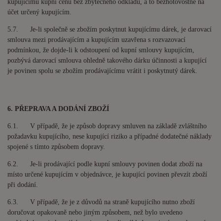
kupujícímu kupní cenu bez zbytečného odkladu, a to bezhotovostně na
účet určený kupujícím.
5.7. Je-li společně se zbožím poskytnut kupujícímu dárek, je darovací
smlouva mezi prodávajícím a kupujícím uzavřena s rozvazovací
podmínkou, že dojde-li k odstoupení od kupní smlouvy kupujícím,
pozbývá darovací smlouva ohledně takového dárku účinnosti a kupující
je povinen spolu se zbožím prodávajícímu vrátit i poskytnutý dárek.
6. PŘEPRAVA A DODÁNÍ ZBOŽÍ
6.1. V případě, že je způsob dopravy smluven na základě zvláštního
požadavku kupujícího, nese kupující riziko a případné dodatečné náklady
spojené s tímto způsobem dopravy.
6.2. Je-li prodávající podle kupní smlouvy povinen dodat zboží na
místo určené kupujícím v objednávce, je kupující povinen převzít zboží
při dodání.
6.3. V případě, že je z důvodů na straně kupujícího nutno zboží
doručovat opakovaně nebo jiným způsobem, než bylo uvedeno