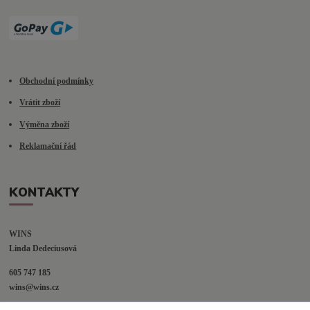
Obchodní podmínky
Vrátit zboží
Výměna zboží
Reklamační řád
KONTAKTY
WINS
Linda Dedeciusová                             
605 747 185
wins@wins.cz                                         