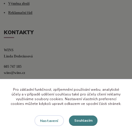
Výměna zboží
Reklamační řád
KONTAKTY
WINS
Linda Dedeciusová                             
605 747 185
wins@wins.cz                                         
Jaselská 394
Pro základní funkčnost, zpříjemnění používání webu, analytické
Šenov u N. Jičína
účely a v případě udělení souhlasu také pro účely cílení reklamy
742 42
využíváme soubory cookies. Nastavení vlastních preferencí
cookies můžete kdykoli upravit odkazem ve spodní části stránek.
Souhlasím
Nastavení