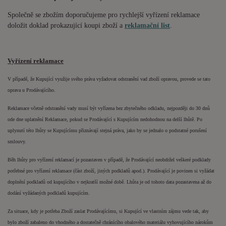
Společně se zbožím doporučujeme pro rychlejší vyřízení reklamace
doložit doklad prokazující koupi zboží a
reklamační list
.
Vyřízení reklamace
V případě, že Kupující využije svého práva vyžadovat odstranění vad zboží opravou, provede se tato
oprava u Prodávajícího.
Reklamace včetně odstranění vady musí být vyřízena bez zbytečného odkladu, nejpozději do 30 dnů
ode dne uplatnění Reklamace, pokud se Prodávající s Kupujícím nedohodnou na delší lhůtě. Po
uplynutí této lhůty se Kupujícímu přiznávají stejná práva, jako by se jednalo o podstatné porušení
smlouvy.
Běh lhůty pro vyřízení reklamací je pozastaven v případě, že Prodávající neobdržel veškeré podklady
potřebné pro vyřízení reklamace (část zboží, jiných podkladů apod.). Prodávající je povinen si vyžádat
doplnění podkladů od kupujícího v nejkratší možné době. Lhůta je od tohoto data pozastavena až do
dodání vyžádaných podkladů kupujícím.
Za situace, kdy je potřeba Zboží zaslat Prodávajícímu, si Kupující ve vlastním zájmu vede tak, aby
bylo zboží zabaleno do vhodného a dostatečně chránícího obalového materiálu vyhovujícího nárokům