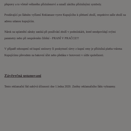
přepravy a to včetně veškerého příslušenství a označí zásilku příslušnými symboly.
Prodávající po řádném vyřízení Reklamace vyzve Kupujícího k přebzetí zboží, respektive zašle zboží na
adresu udanou kupujícím.
Nárok na uplatnění záruky zaniká při používání zboží v podmínkách, které neodpovídají svými
parametry nebo při nesprávném čištění - PRANÍ V PRAČCE!!!
V případě odsoupení od kupní smlouvy či poskytnutí slevy z kupní ceny je příslušná platba vrácena
Kupujícímu převodem na bakovní účet nebo předána v hotovosti v sídle společnosti.
Závěrečná ustanovaní
Tento reklamační řád nabývá účinnosti dne 1.ledna 2020. Změny reklamačního řádu vyhrazeny.