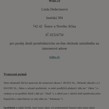
"
Wins.cz
"
Linda Dedeciusová
Jaselská 394
742 42 Šenov u Nového Jičína
IČ 02324750
pro prodej zboží prostřednictvím on-line obchodu umístěného na
internetové adrese
wins.cz
Vymezení pojmů
Tento reklamační řád byl zpracován dle ustanovení zákona č. 89/2012 Sb., Občanský zákoník a z.č.
634/1992 Sb., Zákon o ochraně spotřebitele, ve znění pozdějších předpisů ( dále jen " Zákon ") a
vztahuje se na spotřební Zboží ( dále jen " Zboží "), u něhož jsou v záruční době uplatňována práva
Kupujícího z odpovědnosti za vady (dále jen " Reklamace ").
Spotřebitel
je každý člověk, který mimo rámec své podnikatelské činnosti nebo mimo rámec