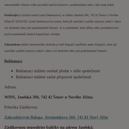
samostatného výkonu svého povolání uzavírá smlouvu s podnikatelem nebo s ním jinak jedná.
Prodávající
je fyzická osoba Linda Dedeciusová, se sídlem Jaselská 394, 742 02 Šenov u Nového
Jičína IČ 02324750. Linda Dedeciusová je osoba, která při uzavírání a plnění smlouvy jedná v rámci
své obchodní nebo jiné podnikatelské činnosti. Je to podnikatel, který přímo nebo prostřednictvím
jiných podnikatelů dodává Kupujícímu výrobky.
Zákazníkem
našeho internetového obchodu je buď Kupující spotřbitel anebo Kupující, který při
uzavírání a plnění smlouvy jedná v rámci své obchodní nebo jiné podnikatelské činnosti.
Reklamace
Reklamaci můžete osobně předat v sídle společnosti
Reklamaci můžete zaslat přepravní společností
Adresa:
WINS, Jaselská 394, 742 42 Šenov u Nového Jičína
Pobočka Zásilkovny:
Zahradnictvní Balaga, Jeremenkova 104, 741 01 Nový Jičín
Zásilkovnou neposílejte balíčky na adresu Jaselská.