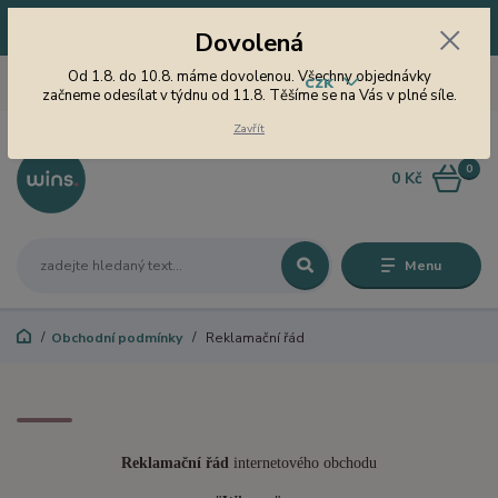
Dovolená! Od 1.8. do 10.8. máme dovolenou. Všechny objednávky
Dovolená
začneme odesílat v týdnu od 11.8. Těšíme se na Vás v plné síle.
605 747 185
Od 1.8. do 10.8. máme dovolenou. Všechny objednávky
CZK
Jsme tu pro Vás od 9 do 15
začneme odesílat v týdnu od 11.8. Těšíme se na Vás v plné síle.
hodin
Zavřít
0
0 Kč
Menu
Obchodní podmínky
Reklamační řád
Reklamační řád
internetového obchodu