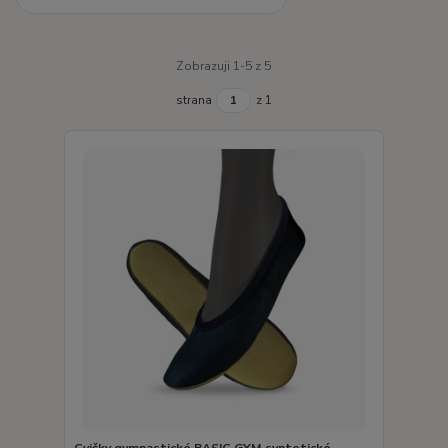
Zobrazuji 1-5 z 5
strana
z 1
Cvičky gymnastické BASIC GYM syntetické