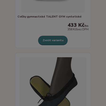
Cvičky gymnastické TALENT GYM syntetické
433 Kč
/
ks
358 Kč
bez DPH
Zvolit variantu