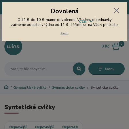
Dovolená! Od 1.8. do 10.8. máme dovolenou. Všechny objednávky
Dovolená
začneme odesílat v týdnu od 11.8. Těšíme se na Vás v plné síle.
605 747 185
Od 1.8. do 10.8. máme dovolenou. Všechny objednávky
CZK
Jsme tu pro Vás od 9 do 15
začneme odesílat v týdnu od 11.8. Těšíme se na Vás v plné síle.
hodin
Zavřít
0
0 Kč
Menu
Gymnastické cvičky
Gymnastické cvičky
Syntetické cvičky
Syntetické cvičky
Nejnovější
Nejlevnější
Nejdražší