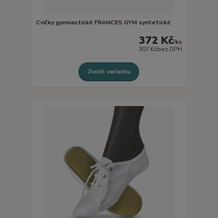
Cvičky gymnastické FRANCES GYM syntetické
372 Kč
/
ks
307 Kč
bez DPH
Zvolit variantu