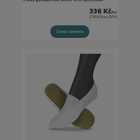
336 Kč
/
ks
278 Kč
bez DPH
Zvolit variantu