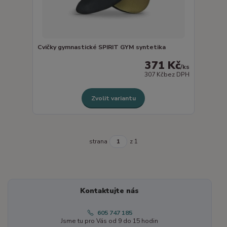
Cvičky gymnastické SPIRIT GYM syntetika
371 Kč
/
ks
307 Kč
bez DPH
Zvolit variantu
strana
z 1
Kontaktujte nás
605 747 185
Jsme tu pro Vás od 9 do 15 hodin