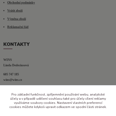
Obchodní podmínky
Vrátit zboží
Výměna zboží
Reklamační řád
KONTAKTY
WINS
Linda Dedeciusová                             
605 747 185
wins@wins.cz                                         
Jaselská 394
Pro základní funkčnost, zpříjemnění používání webu, analytické
Šenov u N. Jičína
účely a v případě udělení souhlasu také pro účely cílení reklamy
742 42
využíváme soubory cookies. Nastavení vlastních preferencí
cookies můžete kdykoli upravit odkazem ve spodní části stránek.