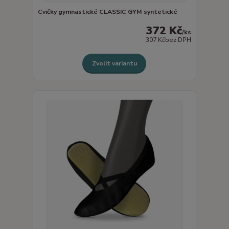
Cvičky gymnastické CLASSIC GYM syntetické
372 Kč
/
ks
307 Kč
bez DPH
Zvolit variantu