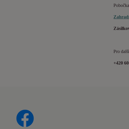
Pobočka
Zahradn
Zásilko
Pro dalš
+420 60