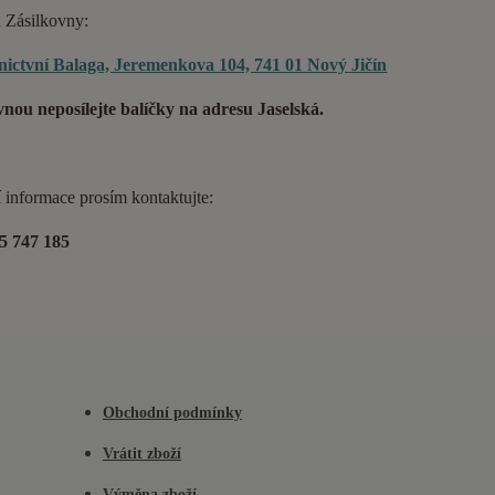
 Zásilkovny:
ictvní Balaga, Jeremenkova 104, 741 01 Nový Jičín
vnou neposílejte balíčky na adresu Jaselská.
í informace prosím kontaktujte:
5 747 185
Obchodní podmínky
Vrátit zboží
Výměna zboží