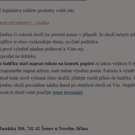
 legislativy můžete produkty vrátit zde:
ení od smlouvy - vratka
měnu či vrácení zboží lze provést pouze v případě, že zboží nebylo je
jdříve si obuv vyzkoušejte doma, na čisté podložce.
ři první výměně platíme poštovné k Vám my.
posílat na dobírku.
o balíčku stačí napsat rukou na kousek papíru
za jakou velikost či 
ezapomeňte napsat adresu, kam máme výměnu poslat. Fakturu k výměn
kud bude nově vybraná obuv dražší, přidejte rozdíl přímo do balíčku. U
měnu zboží provádíme takřka ihned po obdržení zboží od Vás. Nejdél
cete-li zboží vrátit použijte
tento formulář
.
aselská 394, 742 42 Šenov u Nového Jičína