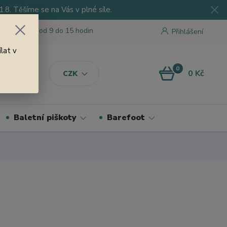
8. Těšíme se na Vás v plné síle.
 tu pro Vás od 9 do 15 hodin
Přihlášení
lat v
0
0 Kč
CZK
Baletní piškoty
Barefoot