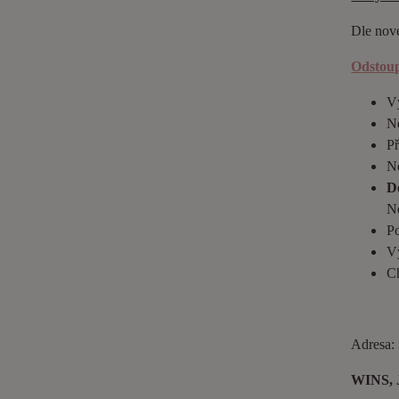
Dle nové
Odstoup
Vý
Ne
P
Ne
D
N
Po
Vý
Ch
Adresa:
WINS, J