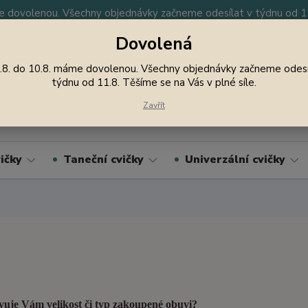
 dovolenou. Všechny objednávky začneme odesílat v týdnu od 11.
Dovolená
y
Nevíte si rady? Zavolejte.
605 747 185
Jsme
.8. do 10.8. máme dovolenou. Všechny objednávky začneme odesí
týdnu od 11.8. Těšíme se na Vás v plné síle.
Hledat
Zavřít
ičky
Taneční cvičky
Univerzální cvičky
uje Vám velikost či typ zakoupené obuvi?