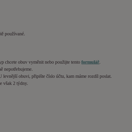
ště používané.
typ chcete obuv vyměnit nebo použijte tento
formulář
.
ě nepotřebujeme.
 levnější obuvi, připište číslo účtu, kam máme rozdíl poslat.
e však 2 týdny.