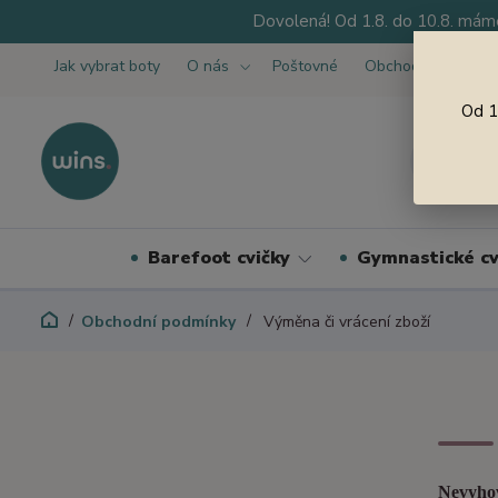
Dovolená! Od 1.8. do 10.8. máme
Jak vybrat boty
O nás
Poštovné
Obchodní podmínk
Od 1
Barefoot cvičky
Gymnastické cv
Obchodní podmínky
Výměna či vrácení zboží
Nevyhov