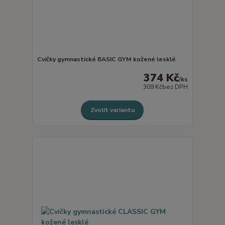
Cvičky gymnastické BASIC GYM kožené lesklé
374 Kč
/
ks
309 Kč
bez DPH
Zvolit variantu