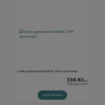
Cvičky gymnastické BASIC GYM syntetické
336 Kč
/
ks
278 Kč
bez DPH
Zvolit variantu