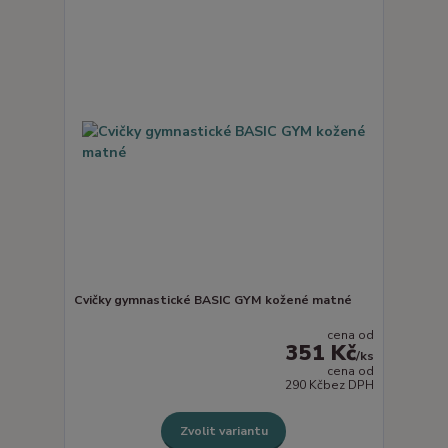
Cvičky gymnastické BASIC GYM kožené matné
cena od
351 Kč
/
ks
cena od
290 Kč
bez DPH
Zvolit variantu