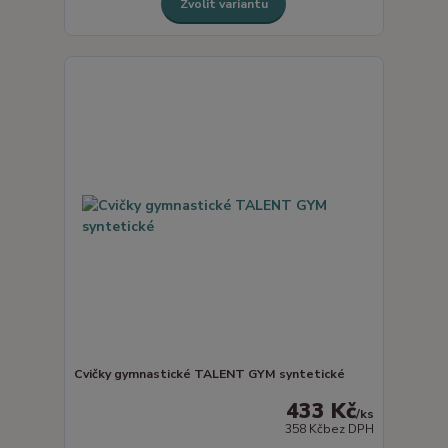
Zvolit variantu
Cvičky gymnastické TALENT GYM syntetické
433 Kč
/
ks
358 Kč
bez DPH