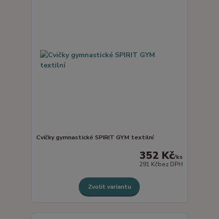
Cvičky gymnastické SPIRIT GYM textilní
352 Kč
/
ks
291 Kč
bez DPH
Zvolit variantu