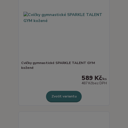
Cvičky gymnastické SPARKLE TALENT GYM
kožené
589 Kč
/
ks
487 Kč
bez DPH
Zvolit variantu