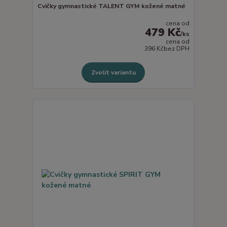
Cvičky gymnastické TALENT GYM kožené matné
cena od
479 Kč
/
ks
cena od
396 Kč
bez DPH
Zvolit variantu