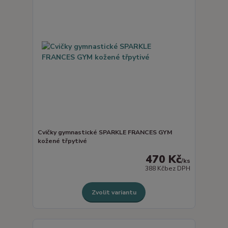
Cvičky gymnastické SPARKLE FRANCES GYM
kožené třpytivé
470 Kč
/
ks
388 Kč
bez DPH
Zvolit variantu