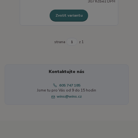
307 Kč
bez DPH
Zvolit variantu
strana
z 1
Kontaktujte nás
605 747 185
Jsme tu pro Vás od 9 do 15 hodin
wins@wins.cz