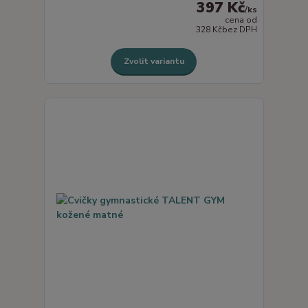
397 Kč
/
ks
cena od
328 Kč
bez DPH
Zvolit variantu