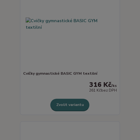
Cvičky gymnastické BASIC GYM textilní
316 Kč
/
ks
261 Kč
bez DPH
Zvolit variantu