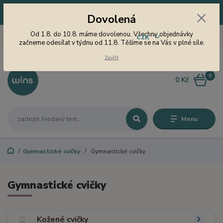
Dovolená! Od 1.8. do 10.8. máme dovolenou. Všechny objednávky
Dovolená
začneme odesílat v týdnu od 11.8. Těšíme se na Vás v plné síle.
605 747 185
Od 1.8. do 10.8. máme dovolenou. Všechny objednávky
CZK
Jsme tu pro Vás od 9 do 15
začneme odesílat v týdnu od 11.8. Těšíme se na Vás v plné síle.
hodin
Zavřít
0
0 Kč
Menu
Gymnastické cvičky
Gymnastické cvičky
Gymnastické cvičky
Kožené cvičky