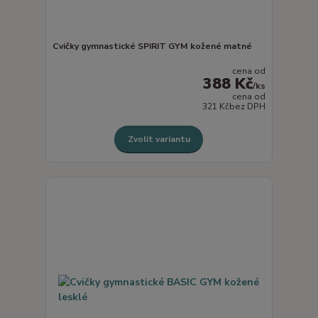
Cvičky gymnastické SPIRIT GYM kožené matné
cena od
388 Kč
/
ks
cena od
321 Kč
bez DPH
Zvolit variantu