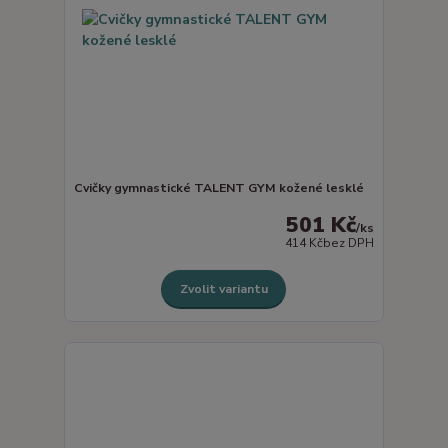
Cvičky gymnastické TALENT GYM kožené lesklé
501 Kč
/
ks
414 Kč
bez DPH
Zvolit variantu