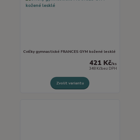
Cvičky gymnastické FRANCES GYM kožené lesklé
421 Kč
/
ks
348 Kč
bez DPH
Zvolit variantu