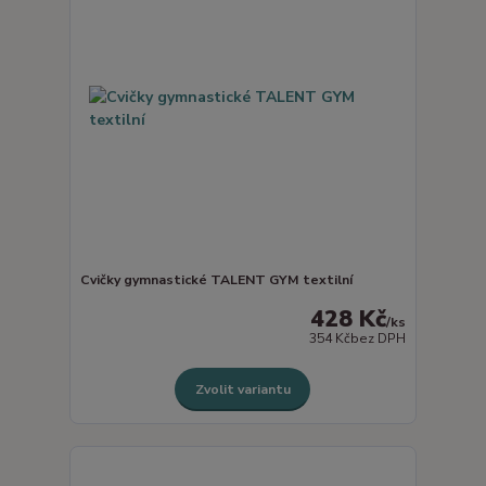
Cvičky gymnastické TALENT GYM textilní
428 Kč
/
ks
354 Kč
bez DPH
Zvolit variantu