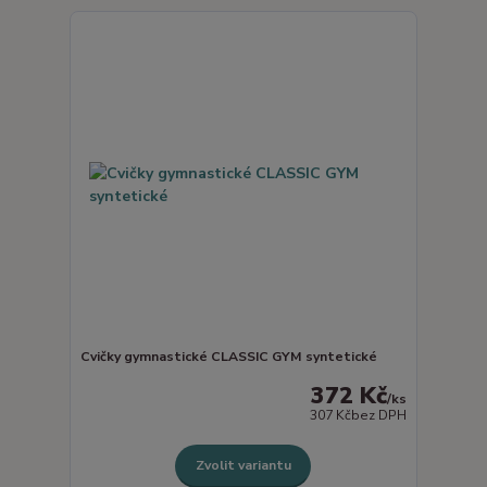
Cvičky gymnastické CLASSIC GYM syntetické
372 Kč
/
ks
307 Kč
bez DPH
Zvolit variantu