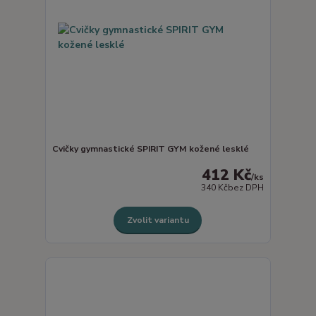
Cvičky gymnastické SPIRIT GYM kožené lesklé
412 Kč
/
ks
340 Kč
bez DPH
Zvolit variantu