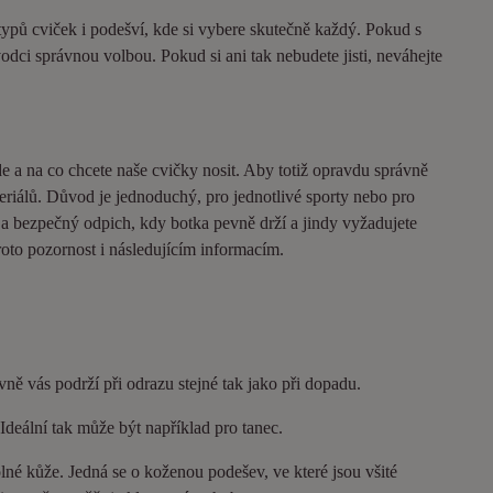
 typů cviček i podešví, kde si vybere skutečně každý. Pokud s
dci správnou volbou. Pokud si ani tak nebudete jisti, neváhejte
de a na co chcete naše cvičky nosit. Aby totiž opravdu správně
eriálů. Důvod je jednoduchý, pro jednotlivé sporty nebo pro
ý a bezpečný odpich, kdy botka pevně drží a jindy vyžadujete
oto pozornost i následujícím informacím.
vně vás podrží při odrazu stejné tak jako při dopadu.
 Ideální tak může být například pro tanec.
né kůže. Jedná se o koženou podešev, ve které jsou všité