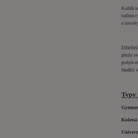
Každá no
našimi c
a zavole
Důležitý
plnily s
pohyb ob
hladký s
Typy 
Gymnas
Kožená
Univerz