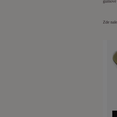
gumové o
Zde nale