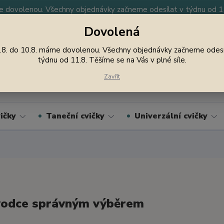
 dovolenou. Všechny objednávky začneme odesílat v týdnu od 11.
Dovolená
y
Nevíte si rady? Zavolejte.
605 747 185
Jsme
.8. do 10.8. máme dovolenou. Všechny objednávky začneme odesí
týdnu od 11.8. Těšíme se na Vás v plné síle.
Hledat
Zavřít
ičky
Taneční cvičky
Univerzální cvičky
vodce správným výběrem