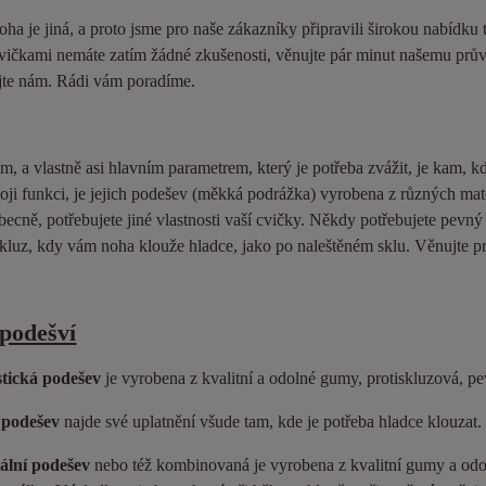
ha je jiná, a proto jsme pro naše zákazníky připravili širokou nabídku
vičkami nemáte zatím žádné zkušenosti, věnujte pár minut našemu průvo
jte nám. Rádi vám poradíme.
m, a vlastně asi hlavním parametrem, který je potřeba zvážit, je kam, k
voji funkci, je jejich podešev (měkká podrážka) vyrobena z různých mat
ecně, potřebujete jiné vlastnosti vaší cvičky. Někdy potřebujete pevn
kluz, kdy vám noha klouže hladce, jako po naleštěném sklu. Věnujte pr
podešví
tická podešev
je vyrobena z kvalitní a odolné gumy, protiskluzová, pe
 podešev
najde své uplatnění všude tam, kde je potřeba hladce klouzat.
ální podešev
nebo též kombinovaná je vyrobena z kvalitní gumy a odol