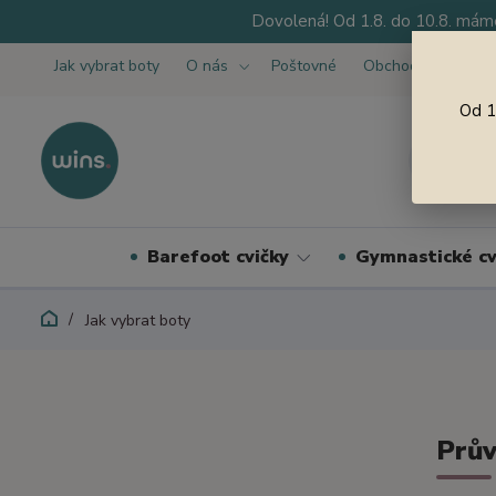
Dovolená! Od 1.8. do 10.8. máme
Jak vybrat boty
O nás
Poštovné
Obchodní podmínk
Od 1
Barefoot cvičky
Gymnastické cv
Jak vybrat boty
Prů