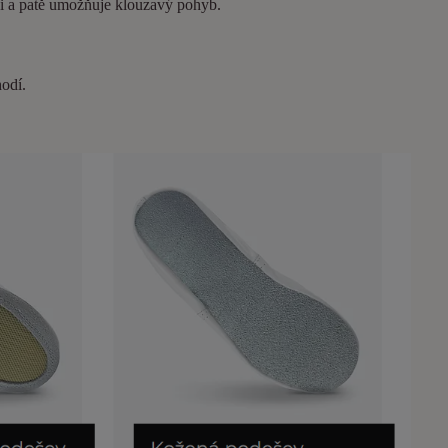
ici a patě umožňuje klouzavý pohyb.
hodí.