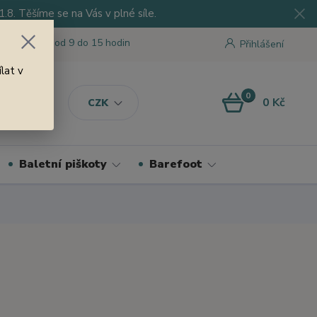
8. Těšíme se na Vás v plné síle.
 tu pro Vás od 9 do 15 hodin
Přihlášení
lat v
0
0 Kč
CZK
Baletní piškoty
Barefoot