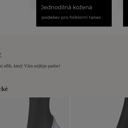
y
si střih, který Vám nejlépe padne!
cké