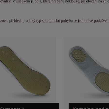
války. Výsledkem je bota, která při běhu neklouže, při otočení na šp
znete přehled, pro jaký typ sportu nebo pohybu se jednotlivé podešve 