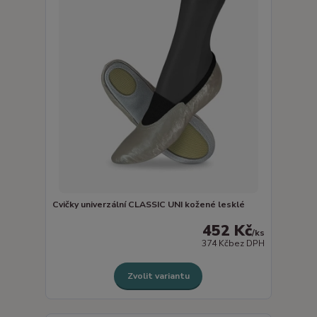
Cvičky univerzální CLASSIC UNI kožené lesklé
452 Kč
/
ks
374 Kč
bez DPH
Zvolit variantu