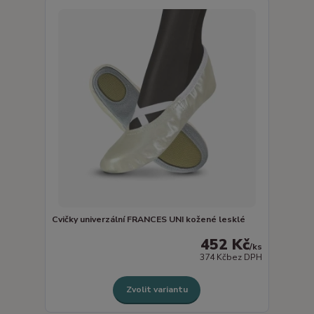
Cvičky univerzální FRANCES UNI kožené lesklé
452 Kč
/
ks
374 Kč
bez DPH
Zvolit variantu