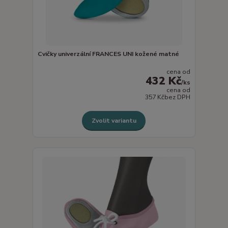
Cvičky univerzální FRANCES UNI kožené matné
cena od
432 Kč
/
ks
cena od
357 Kč
bez DPH
Zvolit variantu