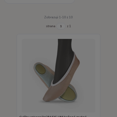
Zobrazuji 1-10 z 10
strana
z 1
Cvičky univerzální BASIC UNI kožené matné