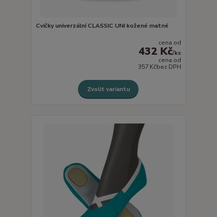
Cvičky univerzální CLASSIC UNI kožené matné
cena od
432 Kč
/
ks
cena od
357 Kč
bez DPH
Zvolit variantu