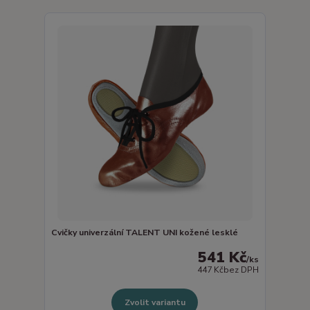
Cvičky univerzální TALENT UNI kožené lesklé
541 Kč
/
ks
447 Kč
bez DPH
Zvolit variantu