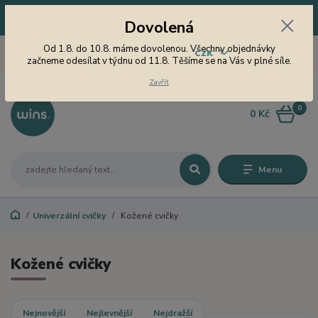
Dovolená! Od 1.8. do 10.8. máme dovolenou. Všechny objednávky
Dovolená
začneme odesílat v týdnu od 11.8. Těšíme se na Vás v plné síle.
605 747 185
Od 1.8. do 10.8. máme dovolenou. Všechny objednávky
CZK
Jsme tu pro Vás od 9 do 15
začneme odesílat v týdnu od 11.8. Těšíme se na Vás v plné síle.
hodin
Zavřít
0
0 Kč
Menu
Univerzální cvičky
Kožené cvičky
Kožené cvičky
Nejnovější
Nejlevnější
Nejdražší