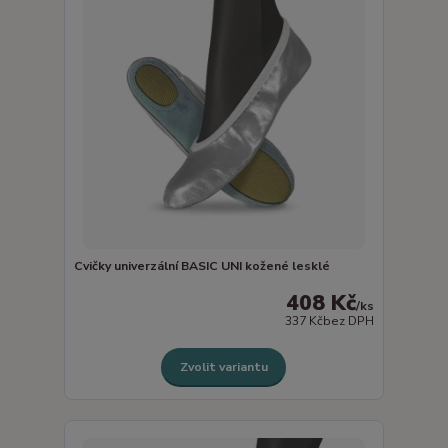
Cvičky univerzální BASIC UNI kožené lesklé
408 Kč
/
ks
337 Kč
bez DPH
Zvolit variantu