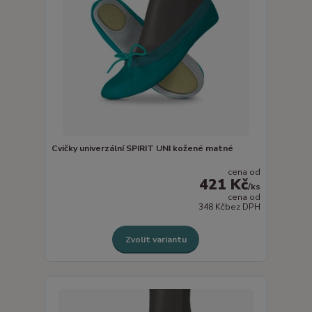
Cvičky univerzální SPIRIT UNI kožené matné
cena od
421 Kč
/
ks
cena od
348 Kč
bez DPH
Zvolit variantu