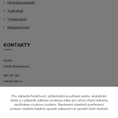
Obchodní podmínky
Vrátit zboží
Výměna zboží
Reklamační řád
KONTAKTY
WINS
Linda Dedeciusová                             
605 747 185
wins@wins.cz                                         
Jaselská 394
Pro základní funkčnost, zpříjemnění používání webu, analytické
Šenov u N. Jičína
účely a v případě udělení souhlasu také pro účely cílení reklamy
742 42
využíváme soubory cookies. Nastavení vlastních preferencí
cookies můžete kdykoli upravit odkazem ve spodní části stránek.