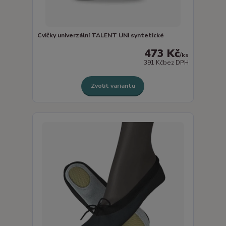
Cvičky univerzální TALENT UNI syntetické
473 Kč
/
ks
391 Kč
bez DPH
Zvolit variantu