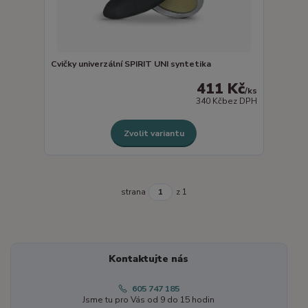
Cvičky univerzální SPIRIT UNI syntetika
411 Kč
/
ks
340 Kč
bez DPH
Zvolit variantu
strana
z 1
Kontaktujte nás
605 747 185
Jsme tu pro Vás od 9 do 15 hodin