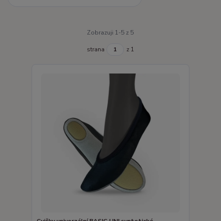
Zobrazuji 1-5 z 5
strana
z 1
Cvičky univerzální BASIC UNI syntetické