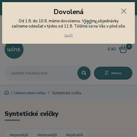
Dovolená! Od 1.8. do 10.8. máme dovolenou. Všechny objednávky
Dovolená
začneme odesílat v týdnu od 11.8. Těšíme se na Vás v plné síle.
605 747 185
Od 1.8. do 10.8. máme dovolenou. Všechny objednávky
CZK
Jsme tu pro Vás od 9 do 15
začneme odesílat v týdnu od 11.8. Těšíme se na Vás v plné síle.
hodin
Zavřít
0
0 Kč
Menu
Univerzální cvičky
Syntetické cvičky
Syntetické cvičky
Nejnovější
Nejlevnější
Nejdražší