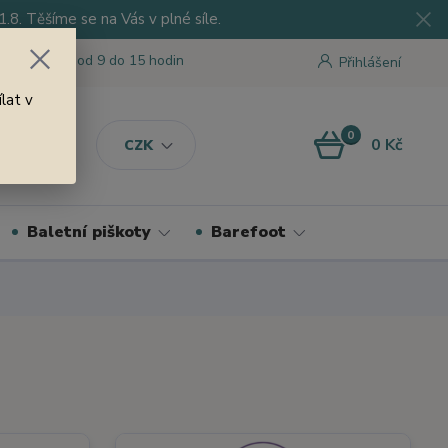
8. Těšíme se na Vás v plné síle.
 tu pro Vás od 9 do 15 hodin
Přihlášení
lat v
0
0 Kč
CZK
Baletní piškoty
Barefoot