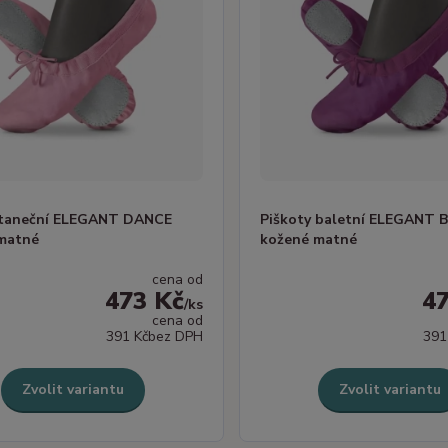
 taneční ELEGANT DANCE
Piškoty baletní ELEGANT 
matné
kožené matné
cena od
473 Kč
4
/
ks
cena od
391 Kč
bez DPH
391
Zvolit variantu
Zvolit variantu