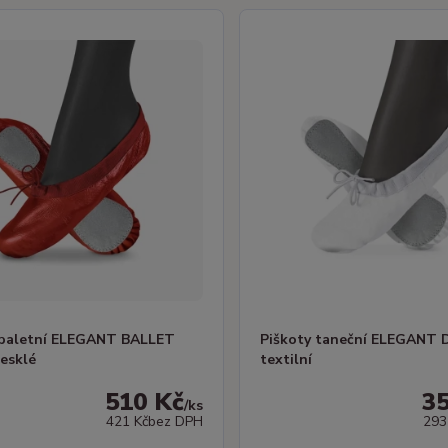
 baletní ELEGANT BALLET
Piškoty taneční ELEGANT
lesklé
textilní
510 Kč
3
/
ks
421 Kč
bez DPH
293