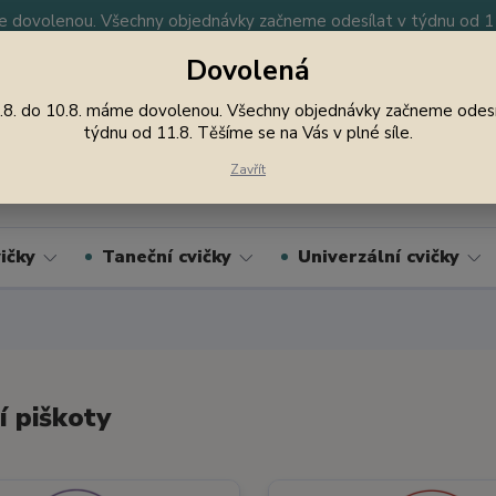
 dovolenou. Všechny objednávky začneme odesílat v týdnu od 11.
Dovolená
y
Nevíte si rady? Zavolejte.
605 747 185
Jsme
.8. do 10.8. máme dovolenou. Všechny objednávky začneme odesí
týdnu od 11.8. Těšíme se na Vás v plné síle.
Hledat
Zavřít
ičky
Taneční cvičky
Univerzální cvičky
í piškoty