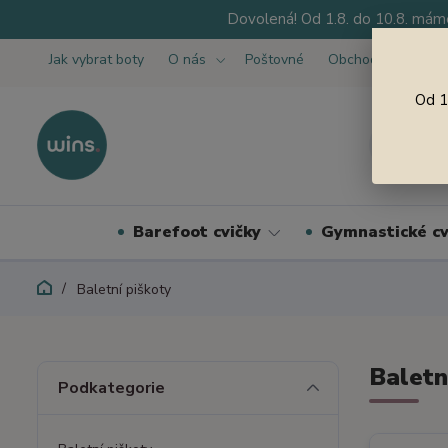
Dovolená! Od 1.8. do 10.8. máme
Jak vybrat boty
O nás
Poštovné
Obchodní podmínk
Od 1
Barefoot cvičky
Gymnastické cv
Baletní piškoty
Baletn
Podkategorie