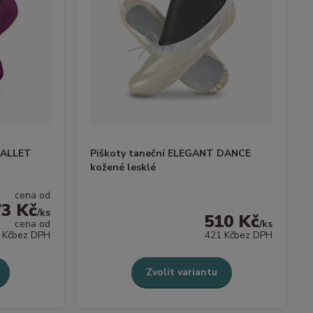
BALLET
Piškoty taneční ELEGANT DANCE
kožené lesklé
cena od
73 Kč
/
ks
510 Kč
cena od
/
ks
 Kč
bez DPH
421 Kč
bez DPH
Zvolit variantu