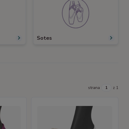
Sotes
strana
z 1