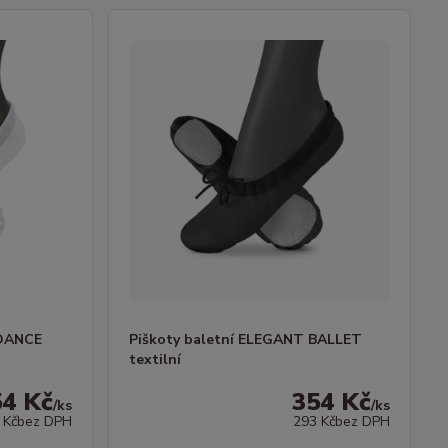
 DANCE
Piškoty baletní ELEGANT BALLET
textilní
54 Kč
354 Kč
/
ks
/
ks
 Kč
bez DPH
293 Kč
bez DPH