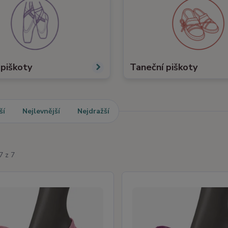
 piškoty
Taneční piškoty
ší
Nejlevnější
Nejdražší
7 z 7