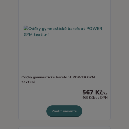
Cvičky gymnastické barefoot POWER GYM
textilní
567 Kč
/
ks
469 Kč
bez DPH
Zvolit variantu