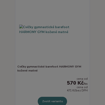
Cvičky gymnastické barefoot HARMONY GYM
kožené matné
cena od
570 Kč
/
ks
cena od
471 Kč
bez DPH
Zvolit variantu