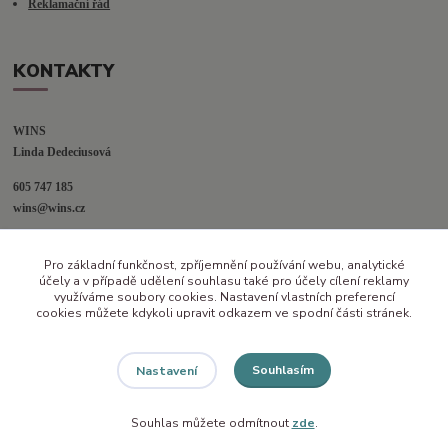
Reklamační řád
KONTAKTY
WINS
Linda Dedeciusová                             
605 747 185
wins@wins.cz                                         
Jaselská 394
Pro základní funkčnost, zpříjemnění používání webu, analytické
Šenov u N. Jičína
účely a v případě udělení souhlasu také pro účely cílení reklamy
742 42
využíváme soubory cookies. Nastavení vlastních preferencí
cookies můžete kdykoli upravit odkazem ve spodní části stránek.
Souhlasím
Nastavení
Souhlas můžete odmítnout
zde
.
Vytvořeno na
Eshop-rychle.cz