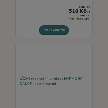
cena od
516 Kč
/
ks
cena od
426 Kč
bez DPH
Zvolit variantu