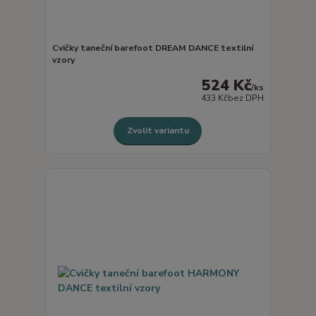
Cvičky taneční barefoot DREAM DANCE textilní
vzory
524 Kč
/
ks
433 Kč
bez DPH
Zvolit variantu