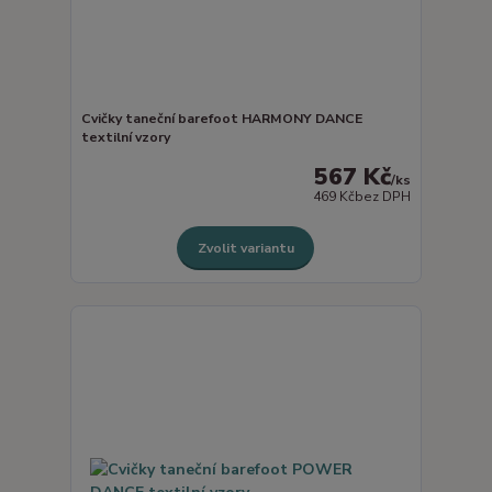
Cvičky taneční barefoot HARMONY DANCE
textilní vzory
567 Kč
/
ks
469 Kč
bez DPH
Zvolit variantu