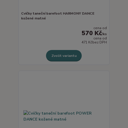
Cvičky taneční barefoot HARMONY DANCE
kožené matné
cena od
570 Kč
/
ks
cena od
471 Kč
bez DPH
Zvolit variantu