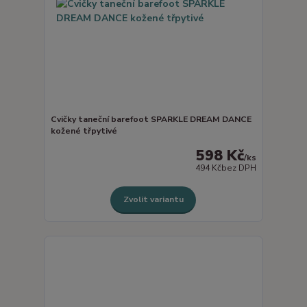
Cvičky taneční barefoot SPARKLE DREAM DANCE
kožené třpytivé
598 Kč
/
ks
494 Kč
bez DPH
Zvolit variantu