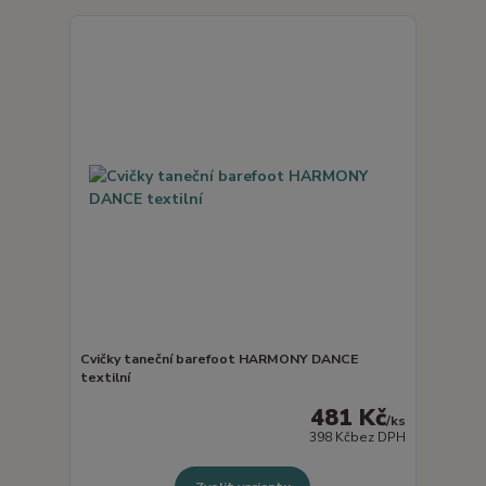
Cvičky taneční barefoot HARMONY DANCE
textilní
481 Kč
/
ks
398 Kč
bez DPH