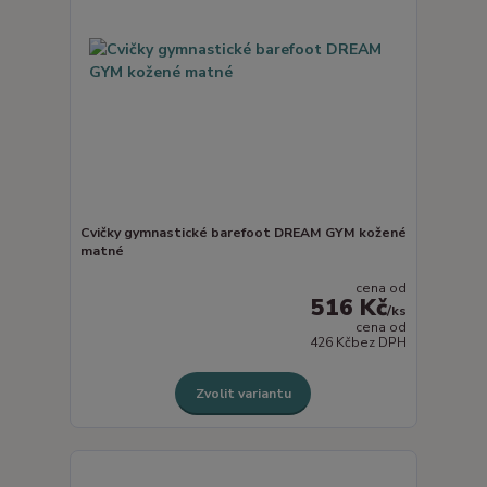
Cvičky gymnastické barefoot DREAM GYM kožené
matné
cena od
516 Kč
/
ks
cena od
426 Kč
bez DPH
Zvolit variantu