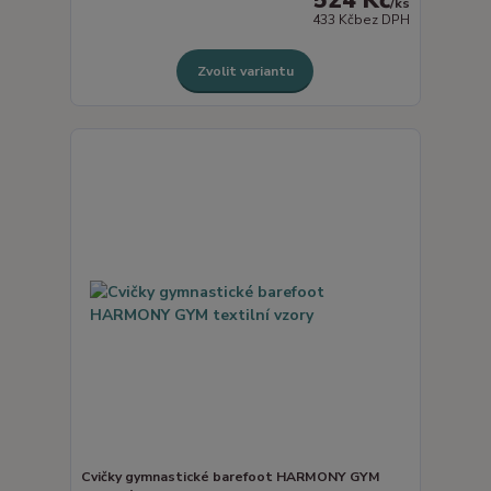
524 Kč
/
ks
433 Kč
bez DPH
Zvolit variantu
Cvičky gymnastické barefoot HARMONY GYM