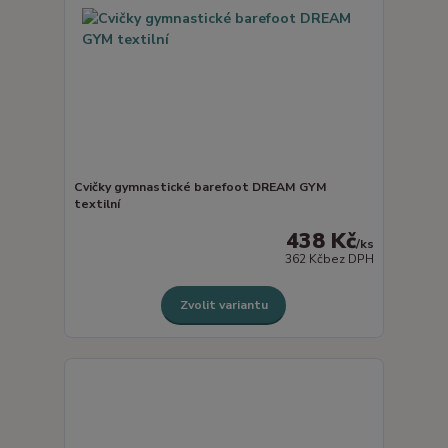
Cvičky gymnastické barefoot DREAM GYM
textilní
438 Kč
/
ks
362 Kč
bez DPH
Zvolit variantu