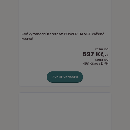
Cvičky taneční barefoot POWER DANCE kožené
matné
cena od
597 Kč
/
ks
cena od
493 Kč
bez DPH
Zvolit variantu