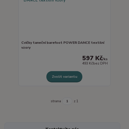
Cvičky taneční barefoot POWER DANCE textilní
vzory
597 Kč
/
ks
493 Kč
bez DPH
Zvolit variantu
strana
z 1