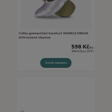
Cvičky gymnastické barefoot SPARKLE DREAM
GYM kožené třpytivé
598 Kč
/
ks
494 Kč
bez DPH
Zvolit variantu