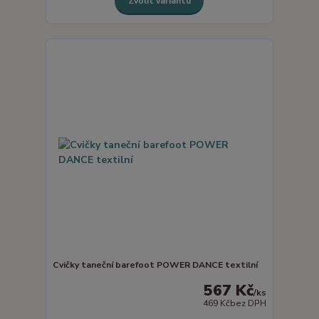
Zvolit variantu
Cvičky taneční barefoot POWER DANCE textilní
567 Kč
/
ks
469 Kč
bez DPH