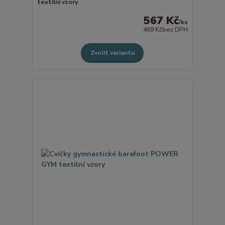
textilní vzory
567 Kč
/
ks
469 Kč
bez DPH
Zvolit variantu