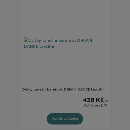
Cvičky taneční barefoot DREAM DANCE textilní
438 Kč
/
ks
362 Kč
bez DPH
Zvolit variantu