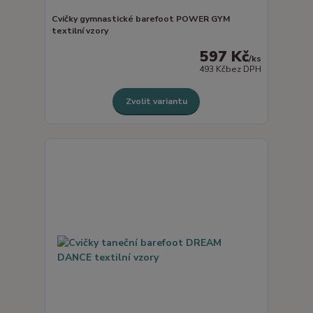
Cvičky gymnastické barefoot POWER GYM
textilní vzory
597 Kč
/
ks
493 Kč
bez DPH
Zvolit variantu