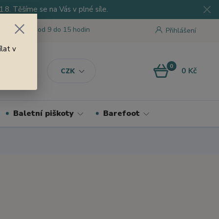
8. Těšíme se na Vás v plné síle.
 tu pro Vás od 9 do 15 hodin
Přihlášení
lat v
0
0 Kč
CZK
Baletní piškoty
Barefoot