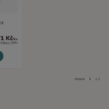
CE
71 Kč
/
ks
 Kč
bez DPH
strana
z 1