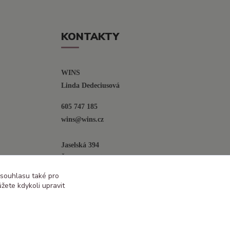
KONTAKTY
WINS
Linda Dedeciusová                             
605 747 185
wins@wins.cz                                         
Jaselská 394
Šenov u N. Jičína
742 42
 souhlasu také pro
žete kdykoli upravit