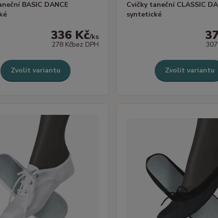
taneční BASIC DANCE
Cvičky taneční CLASSIC D
cké
syntetické
336 Kč
3
/
ks
278 Kč
bez DPH
307
Zvolit variantu
Zvolit variantu