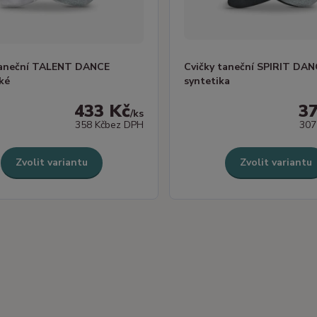
taneční TALENT DANCE
Cvičky taneční SPIRIT DAN
cké
syntetika
433 Kč
3
/
ks
358 Kč
bez DPH
307
Zvolit variantu
Zvolit variantu