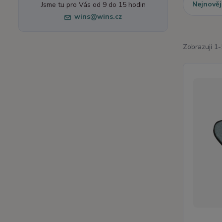
Nejnověj
Jsme tu pro Vás od 9 do 15 hodin
wins@wins.cz
Zobrazuji 1-