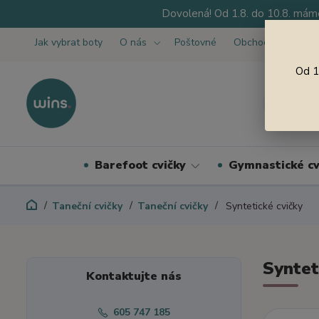
Dovolená! Od 1.8. do 10.8. máme
Jak vybrat boty
O nás
Poštovné
Obchodní podmínk
Od 1
Barefoot cvičky
Gymnastické cv
Taneční cvičky
Taneční cvičky
Syntetické cvičky
Syntet
Kontaktujte nás
605 747 185