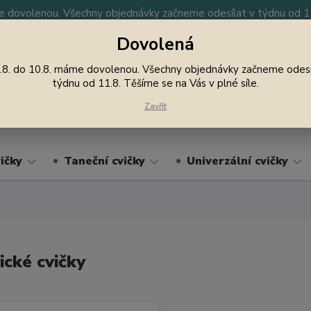
 dovolenou. Všechny objednávky začneme odesílat v týdnu od 11.
Dovolená
y
Nevíte si rady? Zavolejte.
605 747 185
Jsme
.8. do 10.8. máme dovolenou. Všechny objednávky začneme odesí
týdnu od 11.8. Těšíme se na Vás v plné síle.
Hledat
Zavřít
ičky
Taneční cvičky
Univerzální cvičky
ické cvičky