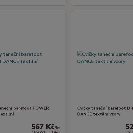
taneční barefoot POWER
Cvičky taneční barefoot 
extilní
DANCE textilní vzory
567 Kč
5
/
ks
469 Kč
bez DPH
433