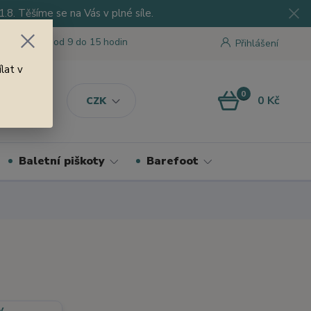
8. Těšíme se na Vás v plné síle.
 tu pro Vás od 9 do 15 hodin
Přihlášení
lat v
0
0 Kč
CZK
Baletní piškoty
Barefoot