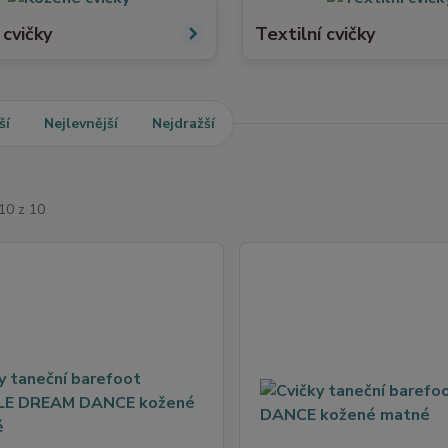
cvičky
Textilní cvičky
ší
Nejlevnější
Nejdražší
10 z 10