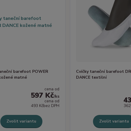
taneční barefoot POWER
Cvičky taneční barefoot 
kožené matné
DANCE textilní
cena od
597 Kč
/
ks
4
cena od
493 Kč
bez DPH
362
Zvolit variantu
Zvolit variantu