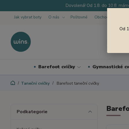
Dovolená! Od 1.8. do 10.8. máme
Jak vybrat boty
O nás
Poštovné
Obchodní podmínk
Od 1
Barefoot cvičky
Gymnastické cv
Taneční cvičky
Barefoot taneční cvičky
Barefo
Podkategorie