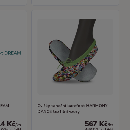
DREAM
Cvičky taneční barefoot HARMONY
DANCE textilní vzory
24 Kč
567 Kč
/
ks
/
ks
 Kč
bez DPH
469 Kč
bez DPH