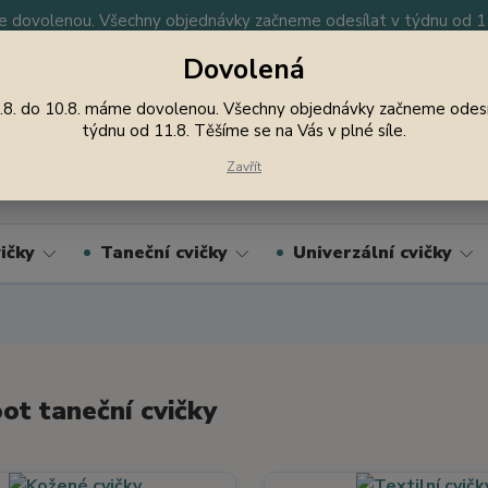
 dovolenou. Všechny objednávky začneme odesílat v týdnu od 11.
Dovolená
y
Nevíte si rady? Zavolejte.
605 747 185
Jsme
.8. do 10.8. máme dovolenou. Všechny objednávky začneme odesí
týdnu od 11.8. Těšíme se na Vás v plné síle.
Hledat
Zavřít
ičky
Taneční cvičky
Univerzální cvičky
ot taneční cvičky