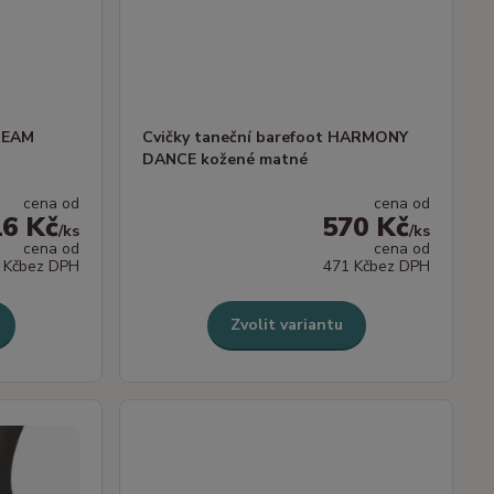
DREAM
Cvičky taneční barefoot HARMONY
DANCE kožené matné
cena od
cena od
16 Kč
570 Kč
/
ks
/
ks
cena od
cena od
 Kč
bez DPH
471 Kč
bez DPH
Zvolit variantu