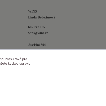
WINS
Linda Dedeciusová                             
605 747 185
wins@wins.cz                                         
Jaselská 394
Šenov u N. Jičína
742 42
 souhlasu také pro
žete kdykoli upravit
Vytvořeno na
Eshop-rychle.cz