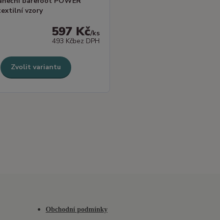
taneční barefoot POWER
extilní vzory
597 Kč
/
ks
493 Kč
bez DPH
Zvolit variantu
Obchodní podmínky