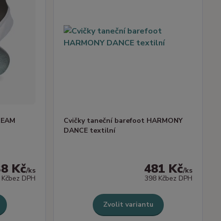
DREAM
Cvičky taneční barefoot HARMONY
DANCE textilní
38 Kč
481 Kč
/
ks
/
ks
 Kč
bez DPH
398 Kč
bez DPH
Zvolit variantu