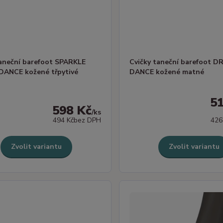
taneční barefoot SPARKLE
Cvičky taneční barefoot 
ANCE kožené třpytivé
DANCE kožené matné
5
598 Kč
/
ks
494 Kč
bez DPH
426
Zvolit variantu
Zvolit variantu