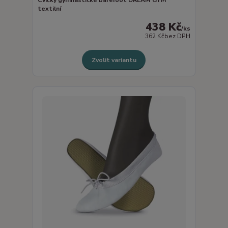
textilní
438 Kč
/
ks
362 Kč
bez DPH
Zvolit variantu