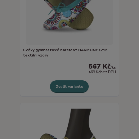
Cvičky gymnastické barefoot HARMONY GYM
textilní vzory
567 Kč
/
ks
469 Kč
bez DPH
Zvolit variantu