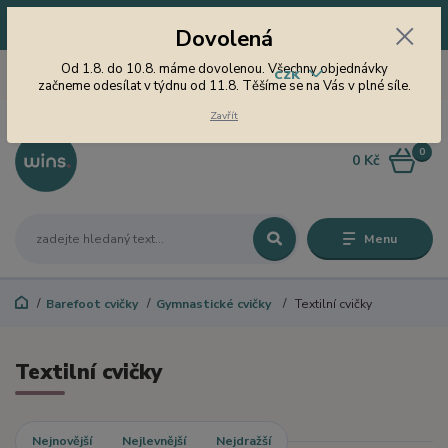
Dovolená! Od 1.8. do 10.8. máme dovolenou. Všechny objednávky
Dovolená
začneme odesílat v týdnu od 11.8. Těšíme se na Vás v plné síle.
605 747 185
Od 1.8. do 10.8. máme dovolenou. Všechny objednávky
CZK
Jsme tu pro Vás od 9 do 15
začneme odesílat v týdnu od 11.8. Těšíme se na Vás v plné síle.
hodin
Zavřít
0
0 Kč
Menu
Barefoot cvičky
Gymnastické cvičky
Textilní cvičky
Textilní cvičky
Nejnovější
Nejlevnější
Nejdražší