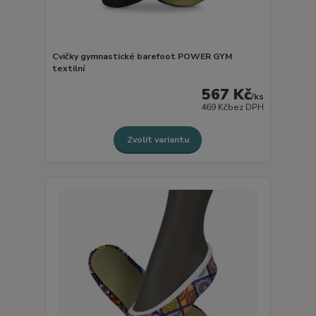
Cvičky gymnastické barefoot POWER GYM
textilní
567 Kč
/
ks
469 Kč
bez DPH
Zvolit variantu