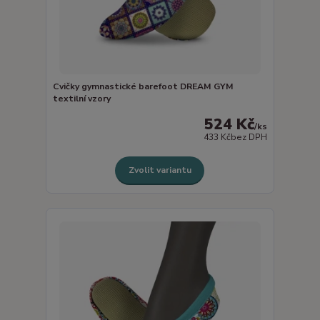
Cvičky gymnastické barefoot DREAM GYM
textilní vzory
524 Kč
/
ks
433 Kč
bez DPH
Zvolit variantu