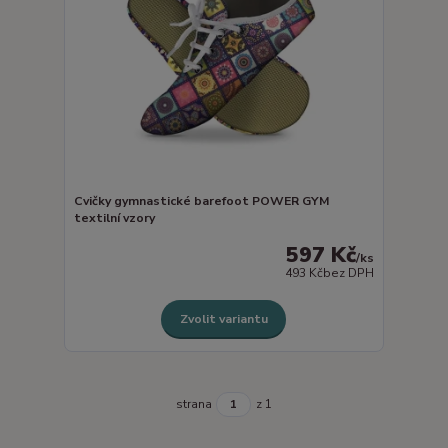
Cvičky gymnastické barefoot POWER GYM
textilní vzory
597 Kč
/
ks
493 Kč
bez DPH
Zvolit variantu
strana
z 1