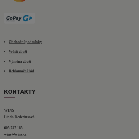
Obchodní podmínky
Vrátit zboží
Výměna zboží
Reklamační řád
KONTAKTY
WINS
Linda Dedeciusová                             
605 747 185
wins@wins.cz                                         