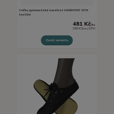
Cvičky gymnastické barefoot HARMONY GYM
textilní
481 Kč
/
ks
398 Kč
bez DPH
Zvolit variantu