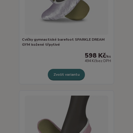
Cvičky gymnastické barefoot SPARKLE DREAM
GYM kožené třpytivé
598 Kč
/
ks
494 Kč
bez DPH
Zvolit variantu