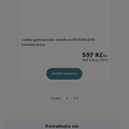
Cvičky gymnastické barefoot POWER GYM
textilní vzory
597 Kč
/
ks
493 Kč
bez DPH
Zvolit variantu
strana
z 1
Kontaktujte nás