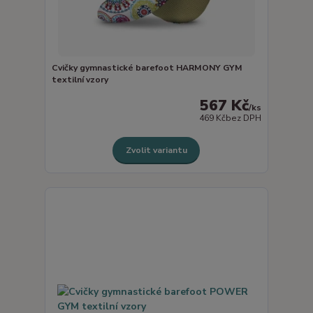
Cvičky gymnastické barefoot HARMONY GYM
textilní vzory
567 Kč
/
ks
469 Kč
bez DPH
Zvolit variantu