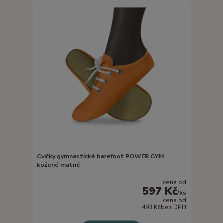
Cvičky gymnastické barefoot POWER GYM
kožené matné
cena od
597 Kč
/
ks
cena od
493 Kč
bez DPH