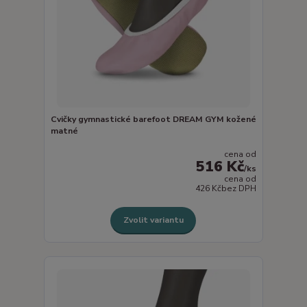
Cvičky gymnastické barefoot DREAM GYM kožené
matné
cena od
516 Kč
/
ks
cena od
426 Kč
bez DPH
Zvolit variantu