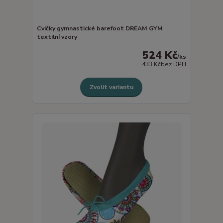
Cvičky gymnastické barefoot DREAM GYM
textilní vzory
524 Kč
/
ks
433 Kč
bez DPH
Zvolit variantu