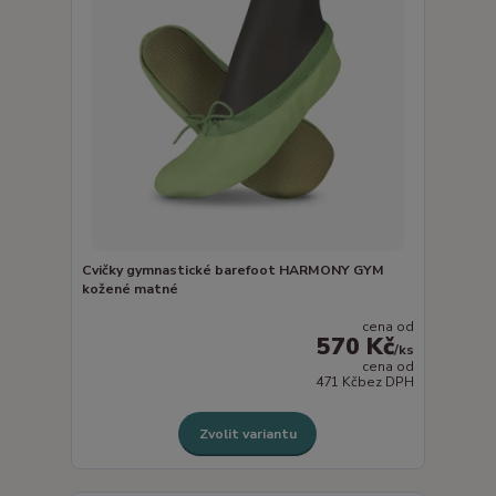
Cvičky gymnastické barefoot HARMONY GYM
kožené matné
cena od
570 Kč
/
ks
cena od
471 Kč
bez DPH
Zvolit variantu