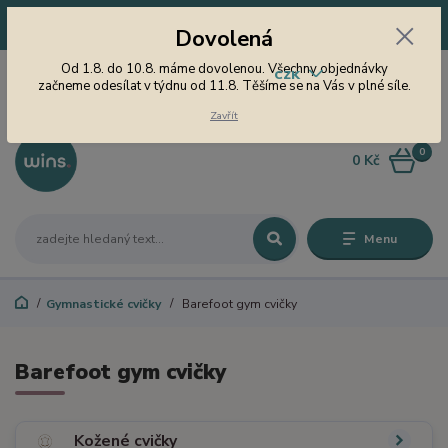
Dovolená! Od 1.8. do 10.8. máme dovolenou. Všechny objednávky
Dovolená
začneme odesílat v týdnu od 11.8. Těšíme se na Vás v plné síle.
605 747 185
Od 1.8. do 10.8. máme dovolenou. Všechny objednávky
CZK
Jsme tu pro Vás od 9 do 15
začneme odesílat v týdnu od 11.8. Těšíme se na Vás v plné síle.
hodin
Zavřít
0
0 Kč
Menu
Gymnastické cvičky
Barefoot gym cvičky
Barefoot gym cvičky
Kožené cvičky