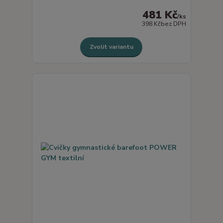
481 Kč
/
ks
398 Kč
bez DPH
Zvolit variantu