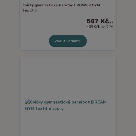
Cvičky gymnastické barefoot POWER GYM
textilní
567 Kč
/
ks
469 Kč
bez DPH
Zvolit variantu