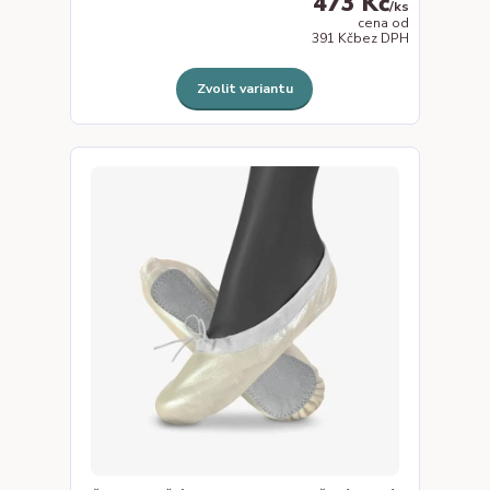
473 Kč
/
ks
cena od
391 Kč
bez DPH
Zvolit variantu