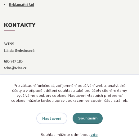
Reklamační řád
KONTAKTY
WINS
Linda Dedeciusová                             
605 747 185
wins@wins.cz                                         
Jaselská 394
Pro základní funkčnost, zpříjemnění používání webu, analytické
Šenov u N. Jičína
účely a v případě udělení souhlasu také pro účely cílení reklamy
742 42
využíváme soubory cookies. Nastavení vlastních preferencí
cookies můžete kdykoli upravit odkazem ve spodní části stránek.
Souhlasím
Nastavení
Souhlas můžete odmítnout
zde
.
Vytvořeno na
Eshop-rychle.cz