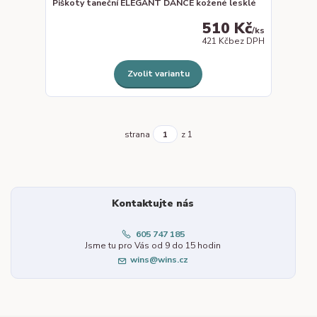
Piškoty taneční ELEGANT DANCE kožené lesklé
510 Kč
/
ks
421 Kč
bez DPH
Zvolit variantu
strana
z 1
Kontaktujte nás
605 747 185
Jsme tu pro Vás od 9 do 15 hodin
wins@wins.cz