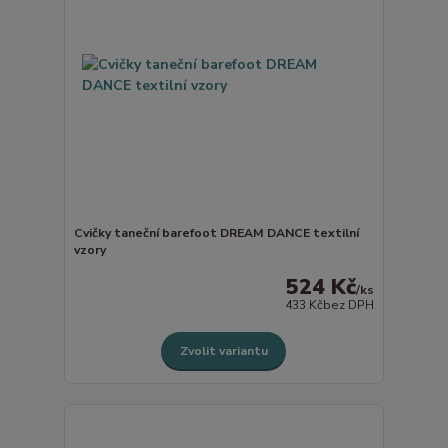
Cvičky taneční barefoot DREAM DANCE textilní
vzory
524 Kč
/
ks
433 Kč
bez DPH
Zvolit variantu