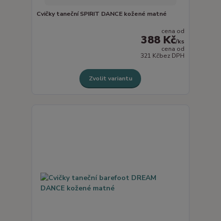
Cvičky taneční SPIRIT DANCE kožené matné
cena od
388 Kč
/
ks
cena od
321 Kč
bez DPH
Zvolit variantu