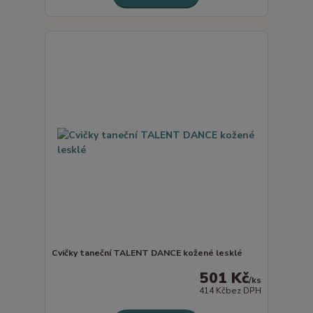
Cvičky taneční TALENT DANCE kožené lesklé
501 Kč
/
ks
414 Kč
bez DPH