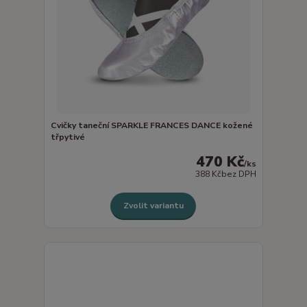
Cvičky taneční SPARKLE FRANCES DANCE kožené
třpytivé
470 Kč
/
ks
388 Kč
bez DPH
Zvolit variantu