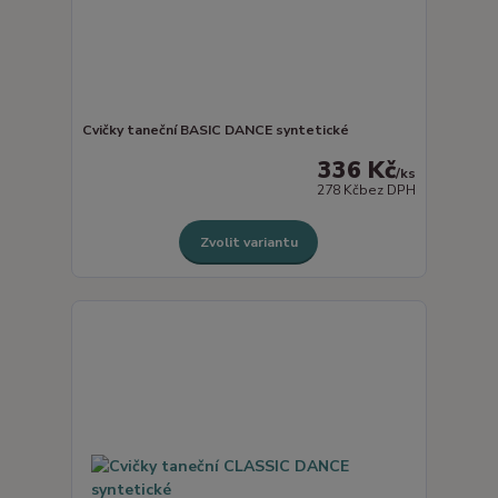
Cvičky taneční BASIC DANCE syntetické
336 Kč
/
ks
278 Kč
bez DPH
Zvolit variantu