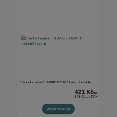
Cvičky taneční CLASSIC DANCE kožené lesklé
421 Kč
/
ks
348 Kč
bez DPH
Zvolit variantu