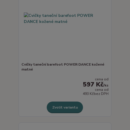
Cvičky taneční barefoot POWER DANCE kožené
matné
cena od
597 Kč
/
ks
cena od
493 Kč
bez DPH
Zvolit variantu