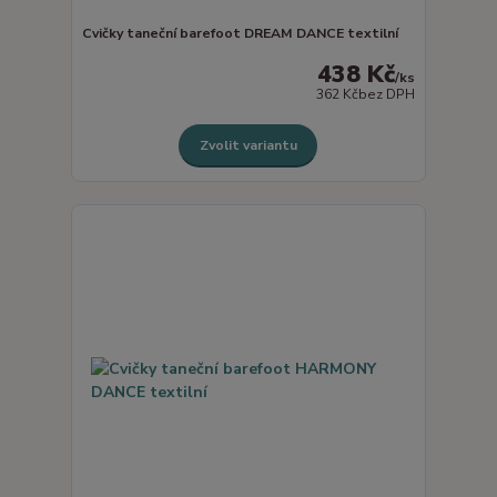
Cvičky taneční barefoot DREAM DANCE textilní
438 Kč
/
ks
362 Kč
bez DPH
Zvolit variantu