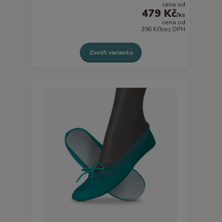
cena od
479 Kč
/
ks
cena od
396 Kč
bez DPH
Zvolit variantu