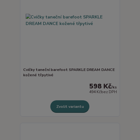
Cvičky taneční barefoot SPARKLE DREAM DANCE
kožené třpytivé
598 Kč
/
ks
494 Kč
bez DPH
Zvolit variantu