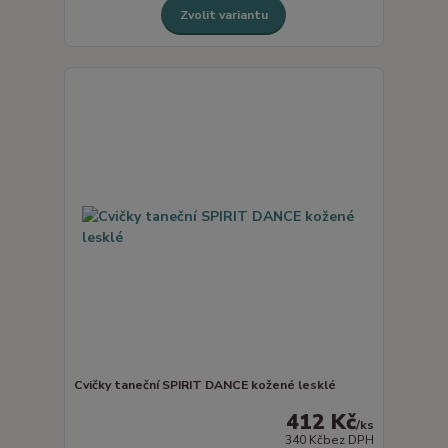
Zvolit variantu
Cvičky taneční SPIRIT DANCE kožené lesklé
412 Kč
/
ks
340 Kč
bez DPH