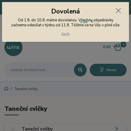
Dovolená! Od 1.8. do 10.8. máme dovolenou. Všechny objednávky
Dovolená
začneme odesílat v týdnu od 11.8. Těšíme se na Vás v plné síle.
605 747 185
Od 1.8. do 10.8. máme dovolenou. Všechny objednávky
CZK
Jsme tu pro Vás od 9 do 15
začneme odesílat v týdnu od 11.8. Těšíme se na Vás v plné síle.
hodin
Zavřít
0
0 Kč
Menu
Taneční cvičky
Taneční cvičky
Taneční cvičky