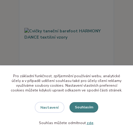
Pro základní funkčnost, zpříjemnění používání webu, analytické
účely a v případě udělení souhlasu také pro účely cílení reklamy
Cvičky taneční barefoot HARMONY DANCE
využíváme soubory cookies. Nastavení vlastních preferencí
textilní vzory
cookies můžete kdykoli upravit odkazem ve spodní části stránek.
567 Kč
/
ks
469 Kč
bez DPH
Souhlasím
Nastavení
Zvolit variantu
Souhlas můžete odmítnout
zde
.