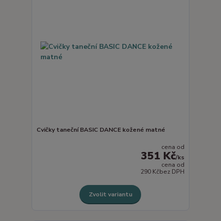
Cvičky taneční BASIC DANCE kožené matné
cena od
351 Kč
/
ks
cena od
290 Kč
bez DPH
Zvolit variantu