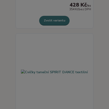
428 Kč
/
ks
354 Kč
bez DPH
Zvolit variantu