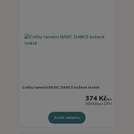
Cvičky taneční BASIC DANCE kožené lesklé
374 Kč
/
ks
309 Kč
bez DPH
Zvolit variantu