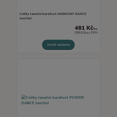
Cvičky taneční barefoot HARMONY DANCE
textilní
481 Kč
/
ks
398 Kč
bez DPH
Zvolit variantu