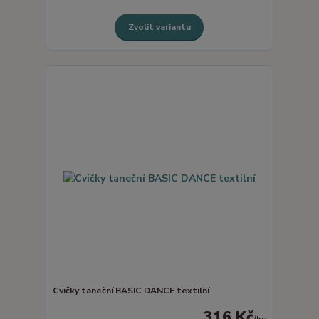
Zvolit variantu
Cvičky taneční BASIC DANCE textilní
316 Kč
/
ks