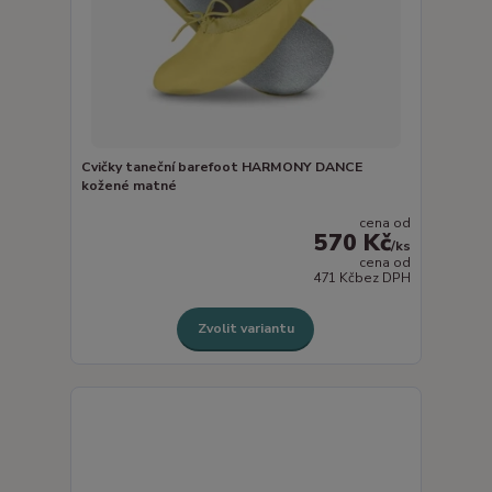
Cvičky taneční barefoot HARMONY DANCE
kožené matné
cena od
570 Kč
/
ks
cena od
471 Kč
bez DPH
Zvolit variantu