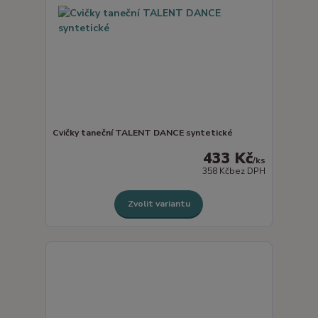
Cvičky taneční TALENT DANCE syntetické
433 Kč
/
ks
358 Kč
bez DPH
Zvolit variantu