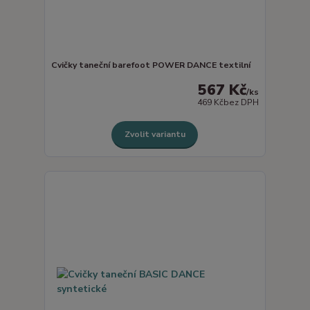
Cvičky taneční barefoot POWER DANCE textilní
567 Kč
/
ks
469 Kč
bez DPH
Zvolit variantu