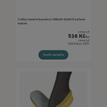
Cvičky taneční barefoot DREAM DANCE kožené
matné
cena od
516 Kč
/
ks
cena od
426 Kč
bez DPH
Zvolit variantu