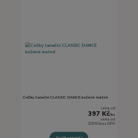
Cvičky taneční CLASSIC DANCE kožené matné
cena od
397 Kč
/
ks
cena od
328 Kč
bez DPH
Zvolit variantu