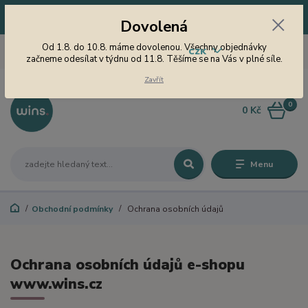
Dovolená! Od 1.8. do 10.8. máme dovolenou. Všechny objednávky
Dovolená
začneme odesílat v týdnu od 11.8. Těšíme se na Vás v plné síle.
605 747 185
Od 1.8. do 10.8. máme dovolenou. Všechny objednávky
CZK
Jsme tu pro Vás od 9 do 15
začneme odesílat v týdnu od 11.8. Těšíme se na Vás v plné síle.
hodin
Zavřít
0
0 Kč
Menu
Obchodní podmínky
Ochrana osobních údajů
Ochrana osobních údajů e-shopu
www.wins.cz