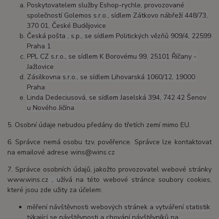
Poskytovatelem služby Eshop-rychle, provozované
společností Golemos s.r.o., sídlem Zátkovo nábřeží 448/73,
370 01, České Budějovice
Česká pošta , s.p., se sídlem Politických vězňů 909/4, 22599
Praha 1
PPL CZ s.r.o., se sídlem K Borovému 99, 25101 Říčany -
Jažlovice
Zásilkovna s.r.o., se sídlem Lihovarská 1060/12, 19000
Praha
Linda Dedeciusová, se sídlem Jaselská 394, 742 42 Šenov
u Nového Jičína
5. Osobní údaje nebudou předány do třetích zemí mimo EU.
6. Správce nemá osobu tzv. pověřence. Správce lze kontaktovat
na emailové adrese wins@wins.cz
7. Správce osobních údajů, jakožto provozovatel webové stránky
www.wins.cz
, u
žívá na této webové stránce soubory cookies,
které jsou zde užity za účelem:
měření návštěvnosti webových stránek a vytváření statistik
týkající se návštěvnosti a chování návštěvníků na