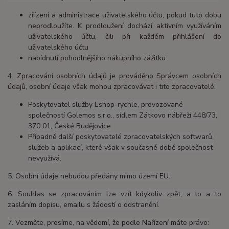
zřízení a administrace uživatelského účtu, pokud tuto dobu
neprodloužíte. K prodloužení dochází aktivním využíváním
uživatelského účtu, čili při každém přihlášení do
uživatelského účtu
nabídnutí pohodlnějšího nákupního zážitku
4. Zpracování osobních údajů je prováděno Správcem osobních
údajů, osobní údaje však mohou zpracovávat i tito zpracovatelé:
Poskytovatel služby Eshop-rychle, provozované
společností Golemos s.r.o., sídlem Zátkovo nábřeží 448/73,
370 01, České Budějovice
Případně další poskytovatelé zpracovatelských softwarů,
služeb a aplikací, které však v současné době společnost
nevyužívá.
5. Osobní údaje nebudou předány mimo území EU.
6. Souhlas se zpracováním lze vzít kdykoliv zpět, a to a to
zasláním dopisu, emailu s žádostí o odstranění.
7. Vezměte, prosíme, na vědomí, že podle Nařízení máte právo: