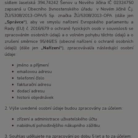
sídlem Jaselská 394,74242 Šenov u Nového Jičína IČ 02324750
zapsaná u Obecního živnostenského úřadu v Novém Jičíně Č.j.
ŽÚ/5308/2013-OPA/5 Sp. značka ŽÚ/5308/2013-OPA (dále jen
„Správce“
), aby ve smyslu nařízení Evropského parlamentu a
Rady (EU) č. 2016/679 o ochraně fyzických osob v souvislosti se
zpracováním osobních údajů a o volném pohybu těchto údajů a o
zrušení směrnice 95/46/ES (obecné nařízení o ochraně osobních
údajů) (dále jen
„Nařízení“
), zpracovával/a následující osobní
údaje:
jméno a příjmení
emailovou adresu
telefonní číslo
fakturační adresu
dodací adresu
historii objednávek
2. Výše uvedené osobní údaje budou zpracovány za účelem:
zřízení a administrace uživatelského účtu
nabídnutí pohodlnějšího nákupního zážitku
3. Souhlas udělujete na zpracování po dobu 5 let a to za účelem: