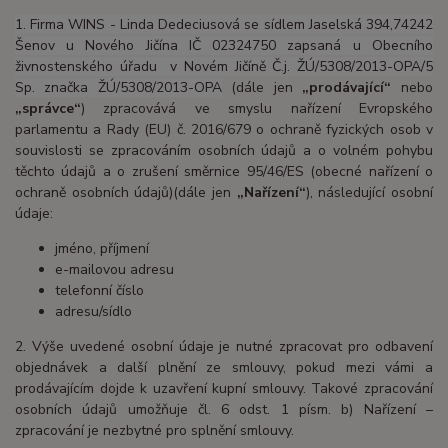
1. Firma WINS - Linda Dedeciusová se sídlem Jaselská 394,74242
Šenov u Nového Jičína IČ 02324750 zapsaná u Obecního
živnostenského úřadu v Novém Jičíně Č.j. ŽÚ/5308/2013-OPA/5
Sp. značka ŽÚ/5308/2013-OPA
(dále jen
„prodávající“
nebo
„správce“
) zpracovává ve smyslu nařízení Evropského
parlamentu a Rady (EU) č. 2016/679 o ochraně fyzických osob v
souvislosti se zpracováním osobních údajů a o volném pohybu
těchto údajů a o zrušení směrnice 95/46/ES (obecné nařízení o
ochraně osobních údajů)(dále jen
„Nařízení“
), následující osobní
údaje:
jméno, příjmení
e-mailovou adresu
telefonní číslo
adresu/sídlo
2. Výše uvedené osobní údaje je nutné zpracovat pro odbavení
objednávek a další plnění ze smlouvy, pokud mezi vámi a
prodávajícím dojde k uzavření kupní smlouvy. Takové zpracování
osobních údajů umožňuje čl. 6 odst. 1 písm. b) Nařízení –
zpracování je nezbytné pro splnění smlouvy.