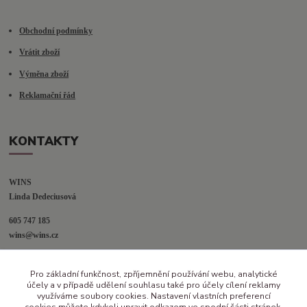
Obchodní podmínky
Vrátit zboží
Výměna zboží
Reklamační řád
KONTAKTY
WINS
Linda Dedeciusová                             
605 747 185
wins@wins.cz                                         
Jaselská 394
Pro základní funkčnost, zpříjemnění používání webu, analytické
Šenov u N. Jičína
účely a v případě udělení souhlasu také pro účely cílení reklamy
742 42
využíváme soubory cookies. Nastavení vlastních preferencí
cookies můžete kdykoli upravit odkazem ve spodní části stránek.