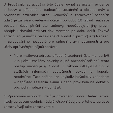
3. Prodávající zpracovává tyto údaje rovněž za účelem evidence
smlouvy a případného budoucího uplatnění a obranu práv a
povinností smluvních stran. Uchování a zpracování osobních
údajů je za výše uvedeným účelem po dobu
10 let
od realizace
poslední části plnění dle smlouvy, nepožaduje-li jiný právní
předpis uchování smluvní dokumentace po dobu delší. Takové
zpracování je možné na základě čl. 6 odst. 1 písm. c) a f) Nařízení
– zpracování je nezbytné pro splnění právní povinnosti a pro
účely oprávněných zájmů správce.
Na e-mailovou adresu, případně telefonní číslo mohou být
kupujícímu zasílány novinky a jiná obchodní sdělení, tento
postup umožňuje § 7 odst. 3 zákona č.480/2004 Sb., o
službách informační společnosti, pokud jej kupující
neodmítne. Tato sdělení lze kdykoliv jakýmkoliv způsobem
– například zasláním e-mailu nebo proklikem na odkaz v
obchodním sdělení – odhlásit.
4. Zpracování osobních údajů je prováděno Lindou Dedeciusovou
, te
dy správcem osobních údajů. Osobní údaje pro tohoto správce
zpracovávají také zpracovatelé: