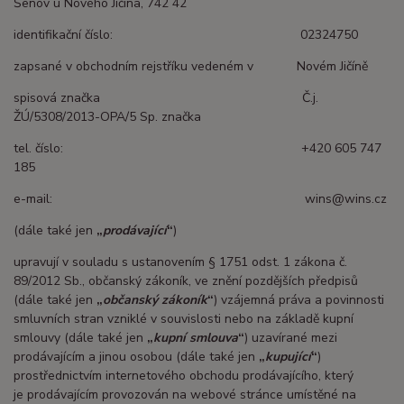
Šenov u Nového Jičína, 742 42
identifikační číslo: 02324750
zapsané v obchodním rejstříku vedeném v Novém Jičíně
spisová značka Č.j.
ŽÚ/5308/2013-OPA/5 Sp. značka
tel. číslo: +420 605 747
185
e-mail: wins@wins.cz
(dále také jen
„
prodávající
“
)
upravují v souladu s ustanovením § 1751 odst. 1 zákona č.
89/2012 Sb., občanský zákoník, ve znění pozdějších předpisů
(dále také jen
„
občanský zákoník
“
) vzájemná práva a povinnosti
smluvních stran vzniklé v souvislosti nebo na základě kupní
smlouvy (dále také jen
„
kupní smlouva
“
) uzavírané mezi
prodávajícím a jinou osobou (dále také jen
„
kupující
“
)
prostřednictvím internetového obchodu prodávajícího, který
je prodávajícím provozován na webové stránce umístěné na