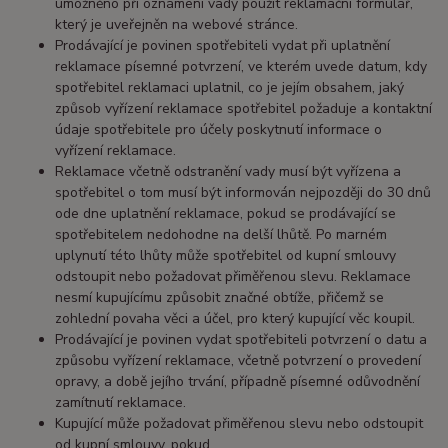
umožněno při oznámení vady použít reklamační formulář,
který je uveřejněn na webové stránce.
Prodávající je povinen spotřebiteli vydat při uplatnění
reklamace písemné potvrzení, ve kterém uvede datum, kdy
spotřebitel reklamaci uplatnil, co je jejím obsahem, jaký
způsob vyřízení reklamace spotřebitel požaduje a kontaktní
údaje spotřebitele pro účely poskytnutí informace o
vyřízení reklamace.
Reklamace včetně odstranění vady musí být vyřízena a
spotřebitel o tom musí být informován nejpozději do 30 dnů
ode dne uplatnění reklamace, pokud se prodávající se
spotřebitelem nedohodne na delší lhůtě. Po marném
uplynutí této lhůty může spotřebitel od kupní smlouvy
odstoupit nebo požadovat přiměřenou slevu. Reklamace
nesmí kupujícímu způsobit značné obtíže, přičemž se
zohlední povaha věci a účel, pro který kupující věc koupil.
Prodávající je povinen vydat spotřebiteli potvrzení o datu a
způsobu vyřízení reklamace, včetně potvrzení o provedení
opravy, a době jejího trvání, případně písemné odůvodnění
zamítnutí reklamace.
Kupující může požadovat přiměřenou slevu nebo odstoupit
od kupní smlouvy, pokud