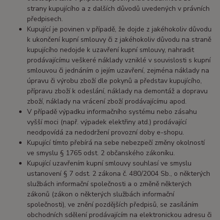
strany kupujícího a z dalších důvodů uvedených v právních
předpisech.
Kupující je povinen v případě, že dojde z jakéhokoliv důvodu
k ukončení kupní smlouvy či z jakéhokoliv důvodu na straně
kupujícího nedojde k uzavření kupní smlouvy, nahradit
prodávajícímu veškeré náklady vzniklé v souvislosti s kupní
smlouvou či jednáním o jejím uzavření, zejména náklady na
úpravu či výrobu zboží dle pokynů a představ kupujícího,
přípravu zboží k odeslání, náklady na demontáž a dopravu
zboží, náklady na vrácení zboží prodávajícímu apod.
V případě výpadku informačního systému nebo zásahu
vyšší moci (např. výpadek elektřiny atd.) prodávající
neodpovídá za nedodržení provozní doby e-shopu.
Kupující tímto přebírá na sebe nebezpečí změny okolností
ve smyslu § 1765 odst. 2 občanského zákoníku.
Kupující uzavřením kupní smlouvy souhlasí ve smyslu
ustanovení § 7 odst. 2 zákona č. 480/2004 Sb., o některých
službách informační společnosti a o změně některých
zákonů (zákon o některých službách informační
společnosti), ve znění pozdějších předpisů, se zasíláním
obchodních sdělení prodávajícím na elektronickou adresu či