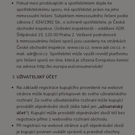
Pokud mezi prodávajícím a spotřebitelem dojde ke
spotřebitelskému sporu, má spotřebitel právo na jeho
mimosoudní řešení. Subjektem mimosoudního řešení podle
zákona č. 634/1992 Sb., o ochraně spotřebitele, je Česká
obchodní inspekce, Ústřední inspektorát – oddělení ADR,
Štěpánská 15, 120 00 Praha 2. Veškeré podrobnosti
k mimosoudnímu řešení sporů jsou uvedeny na stránkách
České obchodní inspekce: www.coi.cz, www.adr.coi.cz, e-
mail: adr@coi.cz. Spotřebitel může využít rovněž platformu
pro řešení sporů on-line, která je zřízena Evropskou komisí
na adrese http://ec.europa.eu/consumers/odr/.
UŽIVATELSKÝ ÚČET
Na základě registrace kupujícího provedené na webové
stránce může kupující přistupovat do svého uživatelského
rozhraní. Ze svého uživatelského rozhraní může kupující
provádět objednávání zboží (dále také jen
„uživatelský
účet“
). Kupující může provádět objednávání zboží též bez
registrace přímo z webového rozhraní obchodu.
Při registraci na webové stránce a při objednávání zboží
je kupující povinen uvádět správně a pravdivě všechny