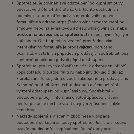
Spotřebitel je povinen své odstoupení od kupní smlouvy
odeslat ve lhůtě 14 dnů dle čl. 6.1. těchto obchodních
podmínek, a to prostřednictvím interaktivního online
formuláře na adrese https://eshop.wins.cz/odstoupeni-od-
smlouvy, nebo na e-mailovou adresu wins@wins.cz
, nebo
poštou na adresu sídla společnosti
, nebo jiným zřejmým
způsobem. Odstoupení provedené prostřednictvím
interaktivního formuláře je prodávajícímu doručeno
okamžitě; v ostatních případech prodávající spotřebiteli bez
zbytečného odkladu potvrdí přijetí odstoupení.
Spotřebitel pro urychlení vyřízení věci k odstoupení přiloží
kopii dokladu o platbě, fakturu nebo jiný doklad či důkaz
k prokázání, že se jedná o zboží zakoupené u prodávajícího.
Samotné nepředložení těchto dokladů ovšem nebrání
vyřízení odstoupení od kupní smlouvy. Spotřebitel k
odstoupení připojí i informaci o volbě způsobu vrácení
peněz, pokud je nechce vrátit stejným způsobem, jakým
cenu hradil.
Náklady spojené s vrácením zboží nese v případě
odstoupení od kupní smlouvy spotřebitel. Jde-li o smlouvu
uzavřenou distančním způsobem, činí náklady pro