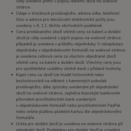
vždy uvedené přímo v popisu daného zboží na webové
stránce.
Údaje o totožnosti prodávajícího, adresa sídla, telefonní
číslo a adresa pro doručování elektronické pošty jsou
uvedeny v čl. 1.1. těchto obchodních podmínek.
Cena prodávaného zboží včetně ceny za balení a dodání
zboží je vždy uvedená v jejich popisu na webové stránce,
případně je uvedena v průběhu objednávky. V rekapitulaci
objednávky v objednávkovém formuláři na webové stránce
je uvedena celková cena za všechno objednané zboží
včetně ceny za balení a dodání zboží. Všechny ceny jsou
pro spotřebitele uváděny včetně daně z přidané hodnoty.
Kupní cenu za zboží lze hradit hotovostně nebo
bezhotovostně na některé z kamenných poboček
prodávajícího, dále způsoby uvedenými při objednávání
zboží na webové stránce, zejména klasickým bankovním
převodem prostřednictvím bank uvedených
v objednávkovém formuláři nebo prostřednictvím PayPal
nebo online platbou platební kartou dle objednávkového
formuláře.
Lhůta pro dodání zboží je uvedena na webové stránce při
objednání zboží. Podmínkou pro dodání zboží je uzavření