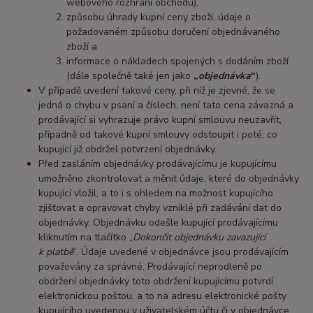
webového rozhraní obchodu),
způsobu úhrady kupní ceny zboží, údaje o
požadovaném způsobu doručení objednávaného
zboží a
informace o nákladech spojených s dodáním zboží
(dále společně také jen jako
„
objednávka
“
).
V případě uvedení takové ceny, při níž je zjevné, že se
jedná o chybu v psaní a číslech, není tato cena závazná a
prodávající si vyhrazuje právo kupní smlouvu neuzavřít,
případně od takové kupní smlouvy odstoupit i poté, co
kupující již obdržel potvrzení objednávky.
Před zasláním objednávky prodávajícímu je kupujícímu
umožněno zkontrolovat a měnit údaje, které do objednávky
kupující vložil, a to i s ohledem na možnost kupujícího
zjišťovat a opravovat chyby vzniklé při zadávání dat do
objednávky. Objednávku odešle kupující prodávajícímu
kliknutím na tlačítko „
Dokončit objednávku zavazující
k platbě
“. Údaje uvedené v objednávce jsou prodávajícím
považovány za správné. Prodávající neprodleně po
obdržení objednávky toto obdržení kupujícímu potvrdí
elektronickou poštou, a to na adresu elektronické pošty
kupujícího uvedenou v uživatelském účtu či v objednávce