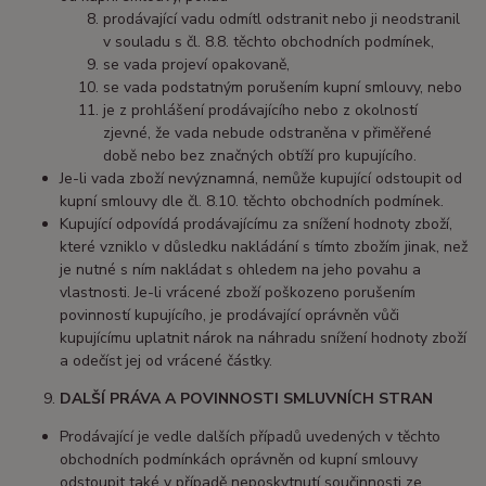
prodávající vadu odmítl odstranit nebo ji neodstranil
v souladu s čl. 8.8. těchto obchodních podmínek,
se vada projeví opakovaně,
se vada podstatným porušením kupní smlouvy, nebo
je z prohlášení prodávajícího nebo z okolností
zjevné, že vada nebude odstraněna v přiměřené
době nebo bez značných obtíží pro kupujícího.
Je-li vada zboží nevýznamná, nemůže kupující odstoupit od
kupní smlouvy dle čl. 8.10. těchto obchodních podmínek.
Kupující odpovídá prodávajícímu za snížení hodnoty zboží,
které vzniklo v důsledku nakládání s tímto zbožím jinak, než
je nutné s ním nakládat s ohledem na jeho povahu a
vlastnosti. Je-li vrácené zboží poškozeno porušením
povinností kupujícího, je prodávající oprávněn vůči
kupujícímu uplatnit nárok na náhradu snížení hodnoty zboží
a odečíst jej od vrácené částky.
DALŠÍ PRÁVA A POVINNOSTI SMLUVNÍCH STRAN
Prodávající je vedle dalších případů uvedených v těchto
obchodních podmínkách oprávněn od kupní smlouvy
odstoupit také v případě neposkytnutí součinnosti ze