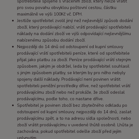
spotřebitele spojené s vrácením zboží, který nelze vrátit
pro svou povahu obvyklou poštovní cestou, částku
maximálně ve výši 100Kč vč. DPH.
Jestliže spotřebitel zvolil jiný než nejlevnější způsob dodání
zboží, který prodávající nabízí, vrátí prodávající spotřebiteli
náklady na dodání zboží ve výši odpovídající nejlevnějšímu
nabízenému způsobu dodání zboží.
Nejpozději do 14 dnů od odstoupení od kupní smlouvy
prodávající vrátí spotřebiteli peníze, které od spotřebitele
přijal jako platbu za zboží. Peníze prodávající vrátí stejným
způsobem, jakým je obdržel, leda by spotřebitel souhlasil
s jiným způsobem platby, se kterým by pro něho nebyly
spojeny další náklady. Prodávající není povinen vrátit
spotřebiteli peněžní prostředky dříve, než spotřebitel vrátí
prodávajícímu zboží nebo než prokáže, že zboží odeslal
prodávajícímu, podle toho, co nastane dříve.
Spotřebitel je povinen zboží bez zbytečného odkladu po
odstoupení od kupní smlouvy, nejpozději do 14 dnů, zaslat
prodávajícímu zpět, a to na adresu sídla společnosti, nebo
zboží vrátit prodávajícímu v uvedené lhůtě osobně. Lhůta je
zachována, pokud spotřebitel odešle zboží před jejím
uplynutím.