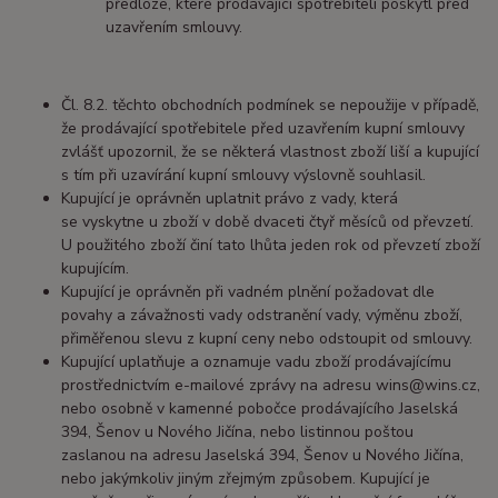
předloze, které prodávající spotřebiteli poskytl před
uzavřením smlouvy.
Čl. 8.2. těchto obchodních podmínek se nepoužije v případě,
že prodávající spotřebitele před uzavřením kupní smlouvy
zvlášť upozornil, že se některá vlastnost zboží liší a kupující
s tím při uzavírání kupní smlouvy výslovně souhlasil.
Kupující je oprávněn uplatnit právo z vady, která
se vyskytne u zboží v době dvaceti čtyř měsíců od převzetí.
U použitého zboží činí tato lhůta jeden rok od převzetí zboží
kupujícím.
Kupující je oprávněn při vadném plnění požadovat dle
povahy a závažnosti vady odstranění vady, výměnu zboží,
přiměřenou slevu z kupní ceny nebo odstoupit od smlouvy.
Kupující uplatňuje a oznamuje vadu zboží prodávajícímu
prostřednictvím e-mailové zprávy na adresu wins@wins.cz,
nebo osobně v kamenné pobočce prodávajícího Jaselská
394, Šenov u Nového Jičína, nebo listinnou poštou
zaslanou na adresu Jaselská 394, Šenov u Nového Jičína,
nebo jakýmkoliv jiným zřejmým způsobem. Kupující je