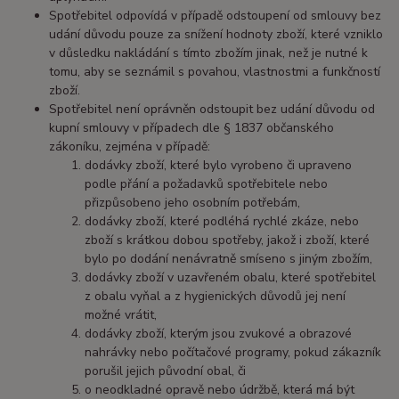
Spotřebitel odpovídá v případě odstoupení od smlouvy bez
udání důvodu pouze za snížení hodnoty zboží, které vzniklo
v důsledku nakládání s tímto zbožím jinak, než je nutné k
tomu, aby se seznámil s povahou, vlastnostmi a funkčností
zboží.
Spotřebitel není oprávněn odstoupit bez udání důvodu od
kupní smlouvy v případech dle § 1837 občanského
zákoníku, zejména v případě:
dodávky zboží, které bylo vyrobeno či upraveno
podle přání a požadavků spotřebitele nebo
přizpůsobeno jeho osobním potřebám,
dodávky zboží, které podléhá rychlé zkáze, nebo
zboží s krátkou dobou spotřeby, jakož i zboží, které
bylo po dodání nenávratně smíseno s jiným zbožím,
dodávky zboží v uzavřeném obalu, které spotřebitel
z obalu vyňal a z hygienických důvodů jej není
možné vrátit,
dodávky zboží, kterým jsou zvukové a obrazové
nahrávky nebo počítačové programy, pokud zákazník
porušil jejich původní obal, či
o neodkladné opravě nebo údržbě, která má být