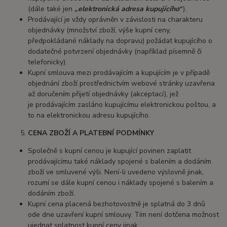
(dále také jen
„
elektronická adresa kupujícího
“
).
Prodávající je vždy oprávněn v závislosti na charakteru
objednávky (množství zboží, výše kupní ceny,
předpokládané náklady na dopravu) požádat kupujícího o
dodatečné potvrzení objednávky (například písemně či
telefonicky).
Kupní smlouva mezi prodávajícím a kupujícím je v případě
objednání zboží prostřednictvím webové stránky uzavřena
až doručením přijetí objednávky (akceptací), jež
je prodávajícím zasláno kupujícímu elektronickou poštou, a
to na elektronickou adresu kupujícího.
CENA ZBOŽÍ A PLATEBNÍ PODMÍNKY
Společně s kupní cenou je kupující povinen zaplatit
prodávajícímu také náklady spojené s balením a dodáním
zboží ve smluvené výši. Není-li uvedeno výslovně jinak,
rozumí se dále kupní cenou i náklady spojené s balením a
dodáním zboží.
Kupní cena placená bezhotovostně je splatná do 3 dnů
ode dne uzavření kupní smlouvy. Tím není dotčena možnost
ujednat splatnost kupní ceny jinak.