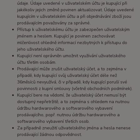
údaje. Údaje uvedené v uživatelském účtu je kupující při
jakékoliv jejich změně povinen aktualizovat. Údaje uvedené
kupujícím v uživatelském účtu a při objednávání zboží jsou
prodávajícím považovány za správné.
Přístup k uživatelskému účtu je zabezpečen uživatelským
jménem a heslem. Kupující je povinen zachovávat
mlčenlivost ohledně informací nezbytných k přístupu do
jeho uživatelského účtu.
Kupující není oprávněn umožnit využívání uživatelského
účtu třetím osobám.
Prodávající může zrušit uživatelský účet, a to zejména v
případě, kdy kupující svůj uživatelský účet déle než
36měsíců nevyužívá, či v případě, kdy kupující poruší své
povinnosti z kupní smlouvy (včetně obchodních podmínek).
Kupující bere na vědomí, že uživatelský účet nemusí být
dostupný nepřetržitě, a to zejména s ohledem na nutnou
údržbu hardwarového a softwarového vybavení
prodávajícího, popř. nutnou údržbu hardwarového a
softwarového vybavení třetích osob.
Za případně zneužití uživatelského jména a hesla nenese
prodávající žádnou odpovědnost.