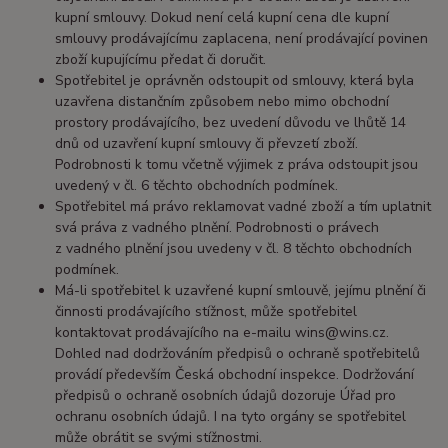
kupní smlouvy. Dokud není celá kupní cena dle kupní
smlouvy prodávajícímu zaplacena, není prodávající povinen
zboží kupujícímu předat či doručit.
Spotřebitel je oprávněn odstoupit od smlouvy, která byla
uzavřena distančním způsobem nebo mimo obchodní
prostory prodávajícího, bez uvedení důvodu ve lhůtě 14
dnů od uzavření kupní smlouvy či převzetí zboží.
Podrobnosti k tomu včetně výjimek z práva odstoupit jsou
uvedený v čl. 6 těchto obchodních podmínek.
Spotřebitel má právo reklamovat vadné zboží a tím uplatnit
svá práva z vadného plnění. Podrobnosti o právech
z vadného plnění jsou uvedeny v čl. 8 těchto obchodních
podmínek.
Má-li spotřebitel k uzavřené kupní smlouvě, jejímu plnění či
činnosti prodávajícího stížnost, může spotřebitel
kontaktovat prodávajícího na e-mailu wins@wins.cz.
Dohled nad dodržováním předpisů o ochraně spotřebitelů
provádí především Česká obchodní inspekce. Dodržování
předpisů o ochraně osobních údajů dozoruje Úřad pro
ochranu osobních údajů. I na tyto orgány se spotřebitel
může obrátit se svými stížnostmi.