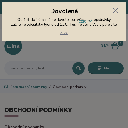
Dovolená! Od 1.8. do 10.8. máme dovolenou. Všechny objednávky
Dovolená
začneme odesílat v týdnu od 11.8. Těšíme se na Vás v plné síle.
605 747 185
Od 1.8. do 10.8. máme dovolenou. Všechny objednávky
CZK
Jsme tu pro Vás od 9 do 15
začneme odesílat v týdnu od 11.8. Těšíme se na Vás v plné síle.
hodin
Zavřít
0
0 Kč
Menu
Obchodní podmínky
Obchodní podmínky
OBCHODNÍ PODMÍNKY
Obchodní podmínky