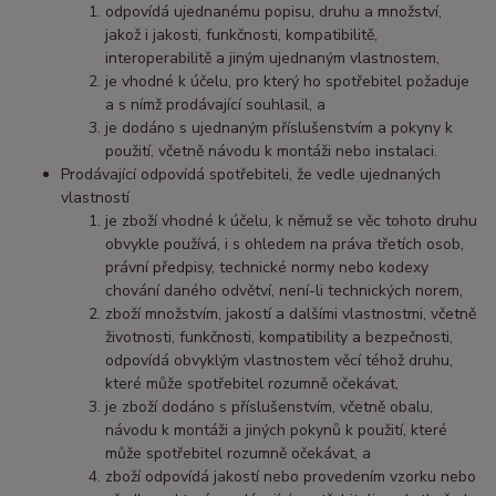
odpovídá ujednanému popisu, druhu a množství,
jakož i jakosti, funkčnosti, kompatibilitě,
interoperabilitě a jiným ujednaným vlastnostem,
je vhodné k účelu, pro který ho spotřebitel požaduje
a s nímž prodávající souhlasil, a
je dodáno s ujednaným příslušenstvím a pokyny k
použití, včetně návodu k montáži nebo instalaci.
Prodávající odpovídá spotřebiteli, že vedle ujednaných
vlastností
je zboží vhodné k účelu, k němuž se věc tohoto druhu
obvykle používá, i s ohledem na práva třetích osob,
právní předpisy, technické normy nebo kodexy
chování daného odvětví, není-li technických norem,
zboží množstvím, jakostí a dalšími vlastnostmi, včetně
životnosti, funkčnosti, kompatibility a bezpečnosti,
odpovídá obvyklým vlastnostem věcí téhož druhu,
které může spotřebitel rozumně očekávat,
je zboží dodáno s příslušenstvím, včetně obalu,
návodu k montáži a jiných pokynů k použití, které
může spotřebitel rozumně očekávat, a
zboží odpovídá jakostí nebo provedením vzorku nebo