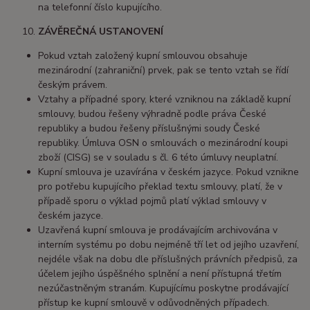
na telefonní číslo kupujícího.
ZÁVĚREČNÁ USTANOVENÍ
Pokud vztah založený kupní smlouvou obsahuje
mezinárodní (zahraniční) prvek, pak se tento vztah se řídí
českým právem.
Vztahy a případné spory, které vzniknou na základě kupní
smlouvy, budou řešeny výhradně podle práva České
republiky a budou řešeny příslušnými soudy České
republiky. Úmluva OSN o smlouvách o mezinárodní koupi
zboží (CISG) se v souladu s čl. 6 této úmluvy neuplatní.
Kupní smlouva je uzavírána v českém jazyce. Pokud vznikne
pro potřebu kupujícího překlad textu smlouvy, platí, že v
případě sporu o výklad pojmů platí výklad smlouvy v
českém jazyce.
Uzavřená kupní smlouva je prodávajícím archivována v
interním systému po dobu nejméně tří let od jejího uzavření,
nejdéle však na dobu dle příslušných právních předpisů, za
účelem jejího úspěšného splnění a není přístupná třetím
nezúčastněným stranám. Kupujícímu poskytne prodávající
přístup ke kupní smlouvě v odůvodněných případech.