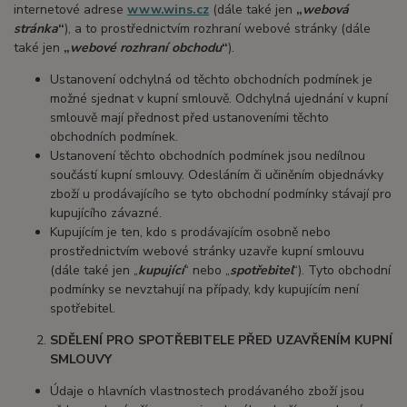
internetové adrese
www.wins.cz
(dále také jen
„
webová
stránka
“
), a to prostřednictvím rozhraní webové stránky (dále
také jen
„
webové rozhraní obchodu
“
).
Ustanovení odchylná od těchto obchodních podmínek je
možné sjednat v kupní smlouvě. Odchylná ujednání v kupní
smlouvě mají přednost před ustanoveními těchto
obchodních podmínek.
Ustanovení těchto obchodních podmínek jsou nedílnou
součástí kupní smlouvy. Odesláním či učiněním objednávky
zboží u prodávajícího se tyto obchodní podmínky stávají pro
kupujícího závazné.
Kupujícím je ten, kdo s prodávajícím osobně nebo
prostřednictvím webové stránky uzavře kupní smlouvu
(dále také jen „
kupující
“ nebo „
spotřebitel
“). Tyto obchodní
podmínky se nevztahují na případy, kdy kupujícím není
spotřebitel.
SDĚLENÍ PRO SPOTŘEBITELE PŘED UZAVŘENÍM KUPNÍ
SMLOUVY
Údaje o hlavních vlastnostech prodávaného zboží jsou