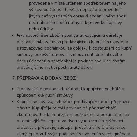
provedena v místě určeném spotřebitelem na jeho
výslovnou žádost; to však neplatí pro provedení
jiných než vyžádaných oprav či dodání jiného zboží
než náhradních dílů nutných k provedení opravy
nebo údržby.
Je-li společně se zbožím poskytnut kupujícímu dárek, je
darovací smlouva mezi prodávajícím a kupujícím uzavřena
s rozvazovací podmínkou, že dojde-li k odstoupení od kupní
smlouvy, pozbývá darovací smlouva ohledně takového
dárku účinnosti a spotřebitel je povinen spolu se zbožím
prodávajícímu vrátit i poskytnutý dárek.
PŘEPRAVA A DODÁNÍ ZBOŽÍ
Prodávající je povinen zboží dodat kupujícímu ve lhůtě a
způsobem dle kupní smlouvy.
Kupující se zavazuje zboží od prodávajícího či od přepravce
převzít. Kupující je rovněž povinen při převzetí zboží
zkontrolovat, zda není zjevně poškozeno a pokud ano, tak
o tomto zjištění sepsat ve dvou vyhotoveních zjišťovací
protokol a předat jej zástupci prodávajícího či přepravce,
který jej potvrdí svým podpisem s uvedením svého jména a