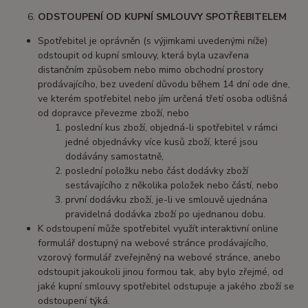
ODSTOUPENÍ OD KUPNÍ SMLOUVY SPOTŘEBITELEM
Spotřebitel je oprávněn (s výjimkami uvedenými níže)
odstoupit od kupní smlouvy, která byla uzavřena
distančním způsobem nebo mimo obchodní prostory
prodávajícího, bez uvedení důvodu během 14 dní ode dne,
ve kterém spotřebitel nebo jím určená třetí osoba odlišná
od dopravce převezme zboží, nebo
poslední kus zboží, objedná-li spotřebitel v rámci
jedné objednávky více kusů zboží, které jsou
dodávány samostatně,
poslední položku nebo část dodávky zboží
sestávajícího z několika položek nebo částí, nebo
první dodávku zboží, je-li ve smlouvě ujednána
pravidelná dodávka zboží po ujednanou dobu.
K odstoupení může spotřebitel využít interaktivní online
formulář dostupný na webové stránce prodávajícího,
vzorový formulář zveřejněný na webové stránce, anebo
odstoupit jakoukoli jinou formou tak, aby bylo zřejmé, od
jaké kupní smlouvy spotřebitel odstupuje a jakého zboží se
odstoupení týká.