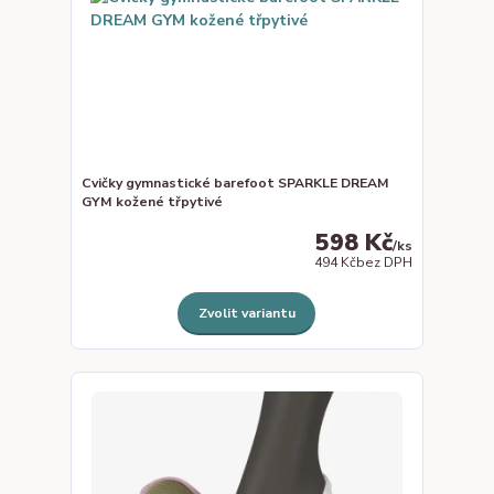
Cvičky gymnastické barefoot SPARKLE DREAM
GYM kožené třpytivé
598 Kč
/
ks
494 Kč
bez DPH
Zvolit variantu