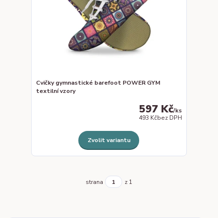
Cvičky gymnastické barefoot POWER GYM
textilní vzory
597 Kč
/
ks
493 Kč
bez DPH
Zvolit variantu
strana
z 1