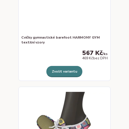
Cvičky gymnastické barefoot HARMONY GYM
textilní vzory
567 Kč
/
ks
469 Kč
bez DPH
Zvolit variantu