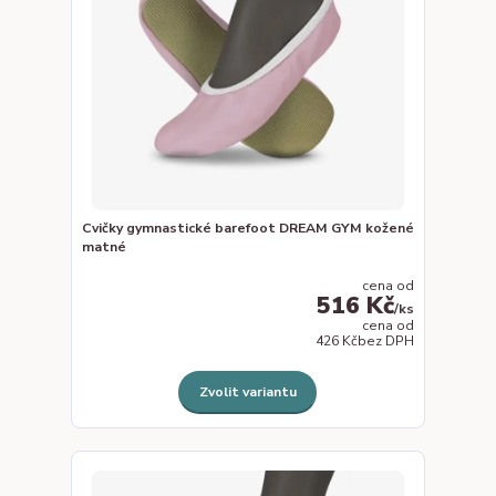
Cvičky gymnastické barefoot DREAM GYM kožené
matné
cena od
516 Kč
/
ks
cena od
426 Kč
bez DPH
Zvolit variantu