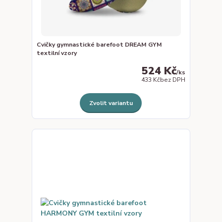
Cvičky gymnastické barefoot DREAM GYM
textilní vzory
524 Kč
/
ks
433 Kč
bez DPH
Zvolit variantu