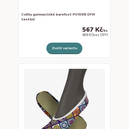
Cvičky gymnastické barefoot POWER GYM
textilní
567 Kč
/
ks
469 Kč
bez DPH
Zvolit variantu