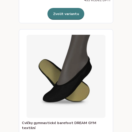
493 Kč
bez DPH
Zvolit variantu
Cvičky gymnastické barefoot DREAM GYM
textilní