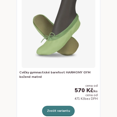
Cvičky gymnastické barefoot HARMONY GYM
kožené matné
cena od
570 Kč
/
ks
cena od
471 Kč
bez DPH
Zvolit variantu