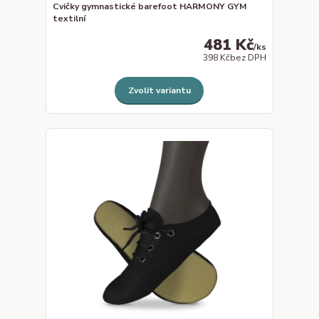
Cvičky gymnastické barefoot HARMONY GYM
textilní
481 Kč
/
ks
398 Kč
bez DPH
Zvolit variantu