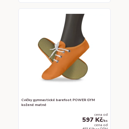
Cvičky gymnastické barefoot POWER GYM
kožené matné
cena od
597 Kč
/
ks
cena od