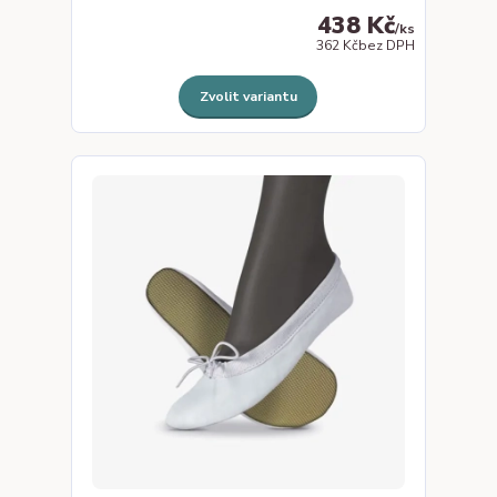
438 Kč
/
ks
362 Kč
bez DPH
Zvolit variantu