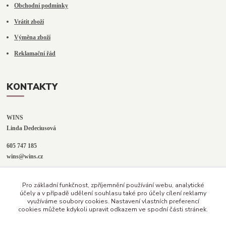
Obchodní podmínky
Vrátit zboží
Výměna zboží
Reklamační řád
KONTAKTY
WINS
Linda Dedeciusová                             
605 747 185
wins@wins.cz                                         
Jaselská 394
Pro základní funkčnost, zpříjemnění používání webu, analytické
Šenov u N. Jičína
účely a v případě udělení souhlasu také pro účely cílení reklamy
742 42
využíváme soubory cookies. Nastavení vlastních preferencí
cookies můžete kdykoli upravit odkazem ve spodní části stránek.