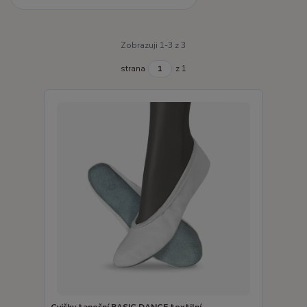
Zobrazuji 1-3 z 3
strana
z 1
Cvičky taneční BASIC DANCE textilní