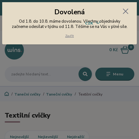
Dovolená! Od 1.8. do 10.8. máme dovolenou. Všechny objednávky
Dovolená
začneme odesílat v týdnu od 11.8. Těšíme se na Vás v plné síle.
605 747 185
Od 1.8. do 10.8. máme dovolenou. Všechny objednávky
CZK
Jsme tu pro Vás od 9 do 15
začneme odesílat v týdnu od 11.8. Těšíme se na Vás v plné síle.
hodin
Zavřít
0
0 Kč
Menu
Taneční cvičky
Taneční cvičky
Textilní cvičky
Textilní cvičky
Nejnovější
Nejlevnější
Nejdražší