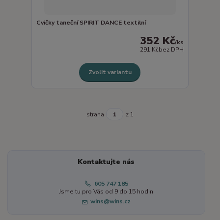
Cvičky taneční SPIRIT DANCE textilní
352 Kč
/
ks
291 Kč
bez DPH
Zvolit variantu
strana
z 1
Kontaktujte nás
605 747 185
Jsme tu pro Vás od 9 do 15 hodin
wins@wins.cz