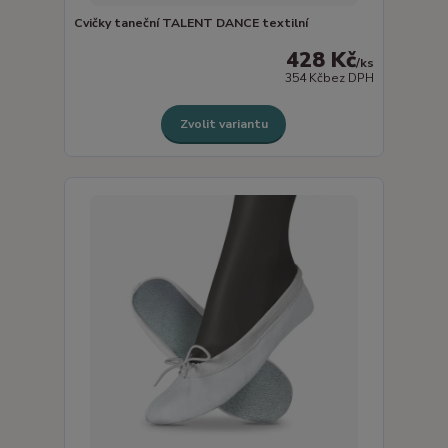
Cvičky taneční TALENT DANCE textilní
428 Kč
/
ks
354 Kč
bez DPH
Zvolit variantu