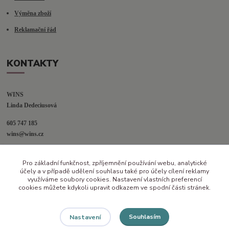
Výměna zboží
Reklamační řád
KONTAKTY
WINS
Linda Dedeciusová                             
605 747 185
wins@wins.cz                                         
Jaselská 394
Pro základní funkčnost, zpříjemnění používání webu, analytické
Šenov u N. Jičína
účely a v případě udělení souhlasu také pro účely cílení reklamy
742 42
využíváme soubory cookies. Nastavení vlastních preferencí
cookies můžete kdykoli upravit odkazem ve spodní části stránek.
Souhlasím
Nastavení