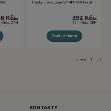
 UNI
Cvičky univerzální SPIRIT UNI textilní
68 Kč
392 Kč
/
ks
/
ks
 Kč
bez DPH
324 Kč
bez DPH
Zvolit variantu
strana
z 1
KONTAKTY