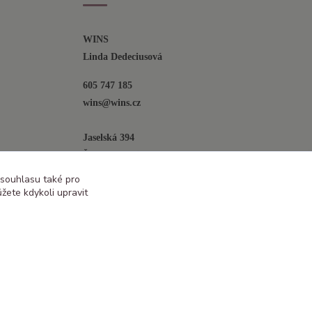
WINS
Linda Dedeciusová                             
605 747 185
wins@wins.cz                                         
Jaselská 394
Šenov u N. Jičína
742 42
 souhlasu také pro
žete kdykoli upravit
Vytvořeno na
Eshop-rychle.cz