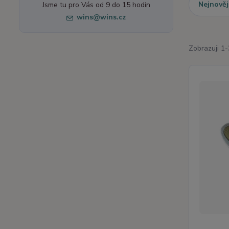
Nejnověj
Jsme tu pro Vás od 9 do 15 hodin
wins@wins.cz
Zobrazuji 1-