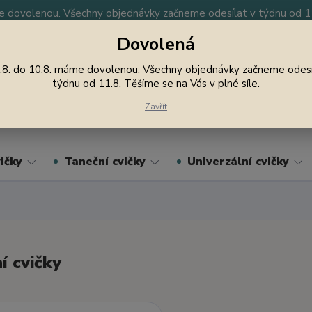
 dovolenou. Všechny objednávky začneme odesílat v týdnu od 11.
Dovolená
y
Nevíte si rady? Zavolejte.
605 747 185
Jsme
.8. do 10.8. máme dovolenou. Všechny objednávky začneme odesí
týdnu od 11.8. Těšíme se na Vás v plné síle.
Hledat
Zavřít
ičky
Taneční cvičky
Univerzální cvičky
í cvičky