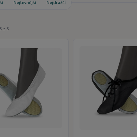
ší
Nejlevnější
Nejdražší
3 z 3