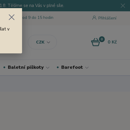
8. Těšíme se na Vás v plné síle.
 tu pro Vás od 9 do 15 hodin
Přihlášení
lat v
0
0 Kč
CZK
Baletní piškoty
Barefoot