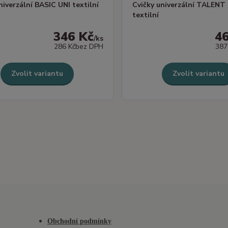
niverzální BASIC UNI textilní
Cvičky univerzální TALENT
textilní
346 Kč
4
/
ks
286 Kč
bez DPH
387
Zvolit variantu
Zvolit variantu
Obchodní podmínky