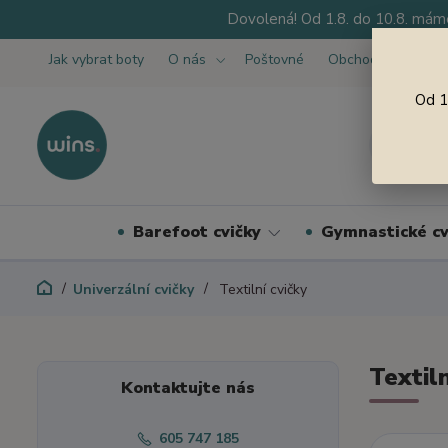
Dovolená! Od 1.8. do 10.8. máme
Jak vybrat boty
O nás
Poštovné
Obchodní podmínk
Od 1
Barefoot cvičky
Gymnastické cv
Univerzální cvičky
Textilní cvičky
Textiln
Kontaktujte nás
605 747 185