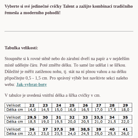
Vyberte si své jedinečné cvičky Talent a zažijte kombinaci tradičního
řemesla a moderního pohodlí!
Tabulka velikostí:
Stoupněte si k rovné stěně nebo do zárubní dveří na papír a v nejdelším
místě udělejte čáru. Poté změřte délku. To samé lze udělat i se šířkou.
Důležité je měřit zatíženou nohu, tj. stát na ní plnou vahou a na délku
připočítejte 0,5 - 1,5 cm. Pro správný výběr bot navštivte sekci našeho
webu:
Jak-vybrat-boty
V tabulce je uvedená vnitřní délka a šířka cvičky v cm.