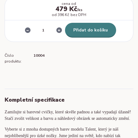
cena od
479 Kč
/
ks
od
396 Kč
bez DPH
Přidat do košíku
Číslo
10004
produktu:
Kompletní specifikace
Zamilujte si barevné cvičky, které skvěle padnou a také vypadají úžasně!
Stačí zvolit velikost a barvu a náhledový obrázek se automaticky změní.
Vyberte si z mnoha dostupných barev modelu Talent, který je náš
nejoblíbenější pro úzké nožky. Jsme jediní na světě, kdo nabízí tak