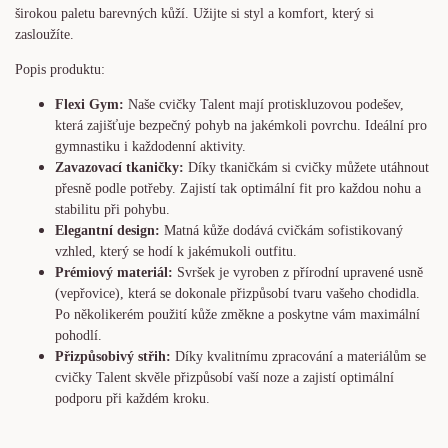
širokou paletu barevných kůží. Užijte si styl a komfort, který si
zasloužíte.
Popis produktu:
Flexi Gym:
Naše cvičky Talent mají protiskluzovou podešev,
která zajišťuje bezpečný pohyb na jakémkoli povrchu. Ideální pro
gymnastiku i každodenní aktivity.
Zavazovací tkaničky:
Díky tkaničkám si cvičky můžete utáhnout
přesně podle potřeby. Zajistí tak optimální fit pro každou nohu a
stabilitu při pohybu.
Elegantní design:
Matná kůže dodává cvičkám sofistikovaný
vzhled, který se hodí k jakémukoli outfitu.
Prémiový materiál:
Svršek je vyroben z přírodní upravené usně
(vepřovice), která se dokonale přizpůsobí tvaru vašeho chodidla.
Po několikerém použití kůže změkne a poskytne vám maximální
pohodlí.
Přizpůsobivý střih:
Díky kvalitnímu zpracování a materiálům se
cvičky Talent skvěle přizpůsobí vaší noze a zajistí optimální
podporu při každém kroku.