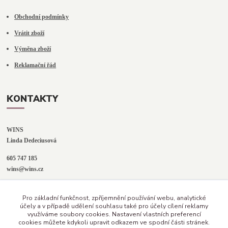
Obchodní podmínky
Vrátit zboží
Výměna zboží
Reklamační řád
KONTAKTY
WINS
Linda Dedeciusová                             
605 747 185
wins@wins.cz                                         
Jaselská 394
Pro základní funkčnost, zpříjemnění používání webu, analytické
Šenov u N. Jičína
účely a v případě udělení souhlasu také pro účely cílení reklamy
742 42
využíváme soubory cookies. Nastavení vlastních preferencí
cookies můžete kdykoli upravit odkazem ve spodní části stránek.