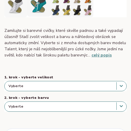
Zamilujte si barevné cvičky, které skvěle padnou a také vypadají
úžasně! Stačí zvolit velikost a barvu a náhledový obrázek se
automaticky změní. Vyberte si z mnoha dostupných barev modelu
Talent, který je náš nejoblíbenější pro úzké nožky. Jsme jediní na
světě, kdo nabízí tak širokou paletu barevnýc...
celý popis
1. krok - vyberte velikost
2. krok - vyberte barvu