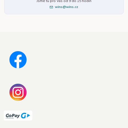
Jsme tu pro Vás od 9 do 15 hodin
wins@wins.cz