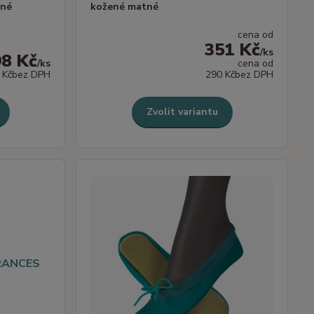
né
kožené matné
cena od
351 Kč
/
ks
98 Kč
/
ks
cena od
 Kč
bez DPH
290 Kč
bez DPH
Zvolit variantu