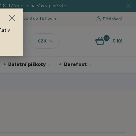
8. Těšíme se na Vás v plné síle.
 tu pro Vás od 9 do 15 hodin
Přihlášení
lat v
0
0 Kč
CZK
Baletní piškoty
Barefoot