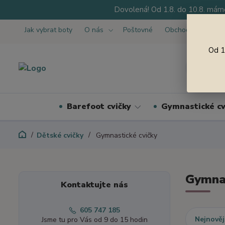
Dovolená! Od 1.8. do 10.8. máme
Jak vybrat boty
O nás
Poštovné
Obchodní podmínk
Od 1
Barefoot cvičky
Gymnastické cv
Dětské cvičky
Gymnastické cvičky
Gymnas
Kontaktujte nás
605 747 185
Nejnověj
Jsme tu pro Vás od 9 do 15 hodin