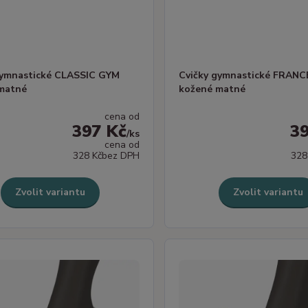
gymnastické CLASSIC GYM
Cvičky gymnastické FRAN
matné
kožené matné
cena od
397 Kč
3
/
ks
cena od
328 Kč
bez DPH
328
Zvolit variantu
Zvolit variantu