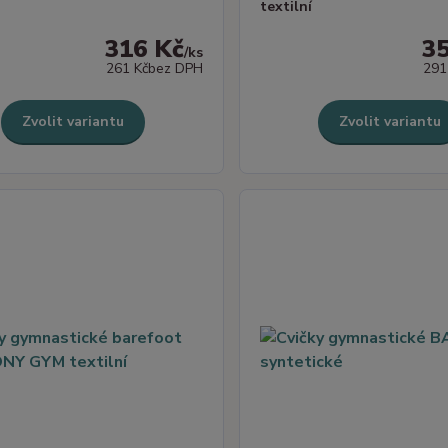
textilní
316 Kč
3
/
ks
261 Kč
bez DPH
291
Zvolit variantu
Zvolit variantu