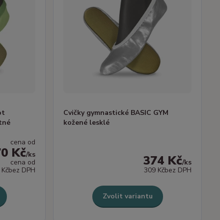
ot
Cvičky gymnastické BASIC GYM
tné
kožené lesklé
cena od
70 Kč
/
ks
374 Kč
cena od
/
ks
 Kč
bez DPH
309 Kč
bez DPH
Zvolit variantu