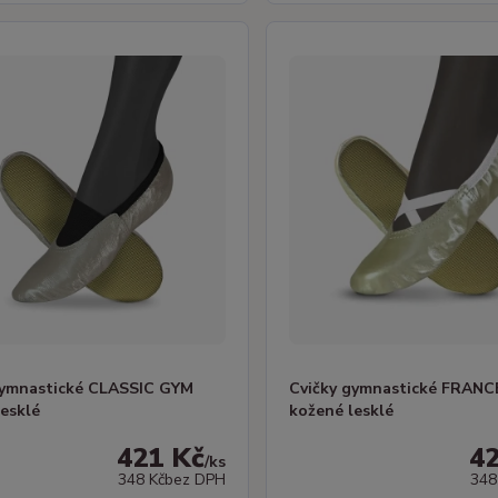
gymnastické CLASSIC GYM
Cvičky gymnastické FRAN
lesklé
kožené lesklé
421 Kč
4
/
ks
348 Kč
bez DPH
348