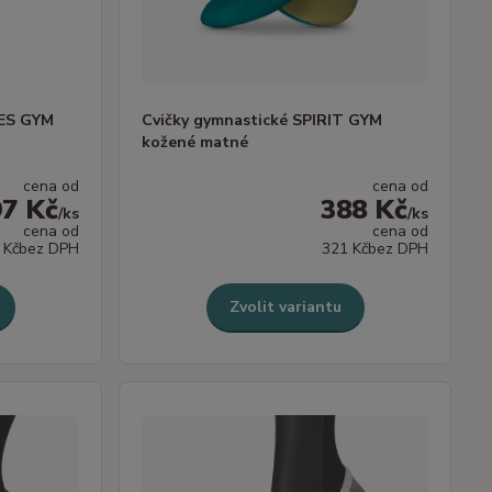
CES GYM
Cvičky gymnastické SPIRIT GYM
kožené matné
cena od
cena od
97 Kč
388 Kč
/
ks
/
ks
cena od
cena od
 Kč
bez DPH
321 Kč
bez DPH
Zvolit variantu