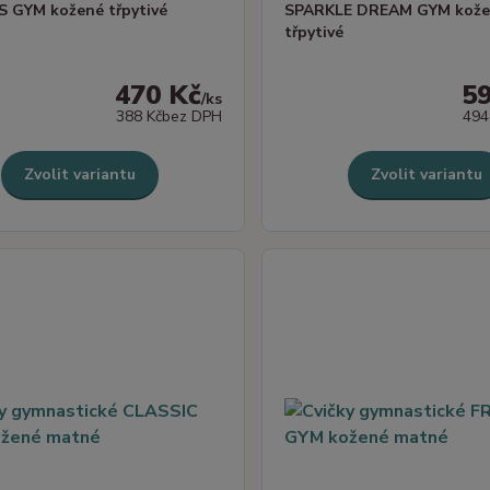
 GYM kožené třpytivé
SPARKLE DREAM GYM kože
třpytivé
470 Kč
5
/
ks
388 Kč
bez DPH
494
Zvolit variantu
Zvolit variantu