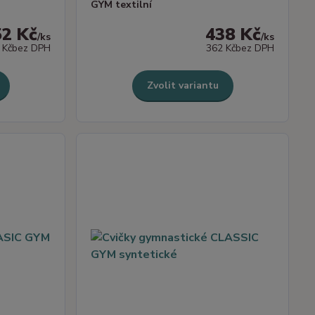
GYM textilní
52 Kč
438 Kč
/
ks
/
ks
 Kč
bez DPH
362 Kč
bez DPH
Zvolit variantu