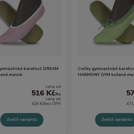
gymnastické barefoot DREAM
Cvičky gymnastické barefo
žené matné
HARMONY GYM kožené ma
cena od
516 Kč
5
/
ks
cena od
426 Kč
bez DPH
471
Zvolit variantu
Zvolit variantu