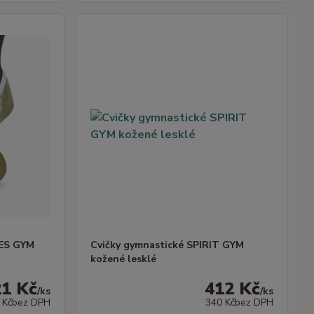
CES GYM
Cvičky gymnastické SPIRIT GYM
kožené lesklé
21 Kč
412 Kč
/
ks
/
ks
 Kč
bez DPH
340 Kč
bez DPH