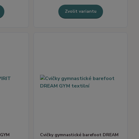
Zvolit variantu
T GYM
Cvičky gymnastické barefoot DREAM