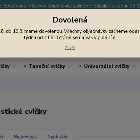
 dovolenou. Všechny objednávky začneme odesílat v týdnu od 11.
Dovolená
y
Nevíte si rady? Zavolejte.
605 747 185
Jsme
.8. do 10.8. máme dovolenou. Všechny objednávky začneme odesí
týdnu od 11.8. Těšíme se na Vás v plné síle.
Hledat
Zavřít
ičky
Taneční cvičky
Univerzální cvičky
tické cvičky
ší
Nejlevnější
Nejdražší