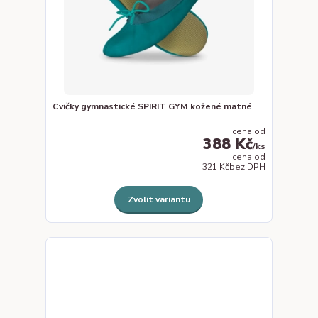
Cvičky gymnastické SPIRIT GYM kožené matné
cena od
388 Kč
/
ks
cena od
321 Kč
bez DPH
Zvolit variantu