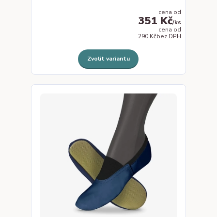
cena od
351 Kč
/
ks
cena od
290 Kč
bez DPH
Zvolit variantu