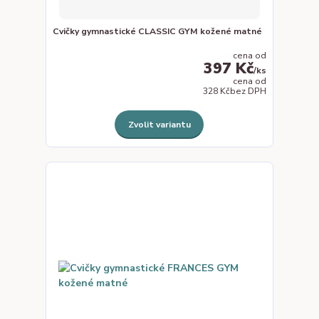
Cvičky gymnastické CLASSIC GYM kožené matné
cena od
397 Kč
/
ks
cena od
328 Kč
bez DPH
Zvolit variantu