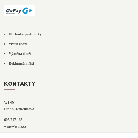
Obchodní podmínky
Vrátit zboží
Výměna zboží
Reklamační řád
KONTAKTY
WINS
Linda Dedeciusová                             
605 747 185
wins@wins.cz                                         