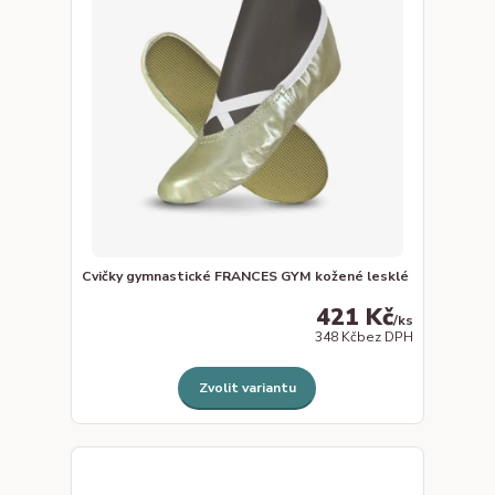
Cvičky gymnastické FRANCES GYM kožené lesklé
421 Kč
/
ks
348 Kč
bez DPH
Zvolit variantu