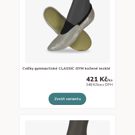
Cvičky gymnastické CLASSIC GYM kožené lesklé
421 Kč
/
ks
348 Kč
bez DPH
Zvolit variantu