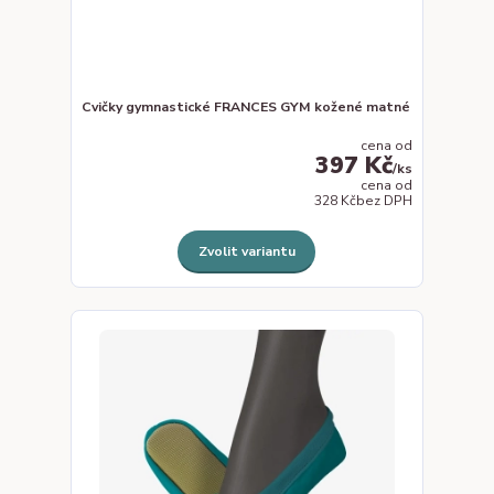
Cvičky gymnastické FRANCES GYM kožené matné
cena od
397 Kč
/
ks
cena od
328 Kč
bez DPH
Zvolit variantu