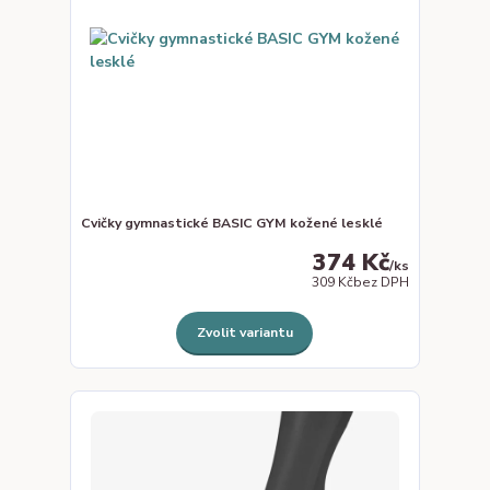
Cvičky gymnastické BASIC GYM kožené lesklé
374 Kč
/
ks
309 Kč
bez DPH
Zvolit variantu