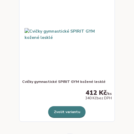
Cvičky gymnastické SPIRIT GYM kožené lesklé
412 Kč
/
ks
340 Kč
bez DPH
Zvolit variantu