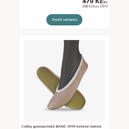
470 Kč
/
ks
388 Kč
bez DPH
Zvolit variantu
Cvičky gymnastické BASIC GYM kožené matné