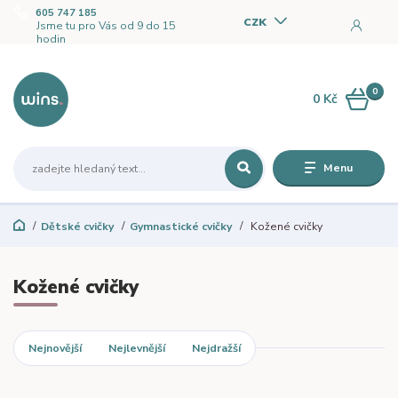
605 747 185
CZK
Jsme tu pro Vás od 9 do 15
hodin
0
0 Kč
Menu
Dětské cvičky
Gymnastické cvičky
Kožené cvičky
Kožené cvičky
Nejnovější
Nejlevnější
Nejdražší