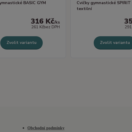
gymnastické BASIC GYM
Cvičky gymnastické SPIRI
textilní
316 Kč
3
/
ks
261 Kč
bez DPH
291
Zvolit variantu
Zvolit variantu
Obchodní podmínky