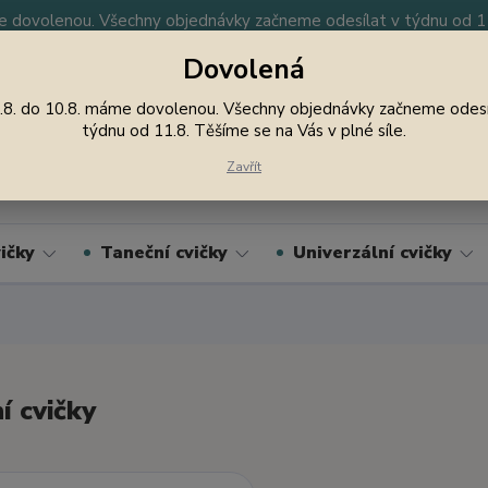
 dovolenou. Všechny objednávky začneme odesílat v týdnu od 11.
Dovolená
y
Nevíte si rady? Zavolejte.
605 747 185
Jsme
.8. do 10.8. máme dovolenou. Všechny objednávky začneme odesí
týdnu od 11.8. Těšíme se na Vás v plné síle.
Hledat
Zavřít
ičky
Taneční cvičky
Univerzální cvičky
í cvičky