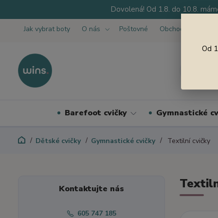
Dovolená! Od 1.8. do 10.8. máme
Jak vybrat boty
O nás
Poštovné
Obchodní podmínk
Od 1
Barefoot cvičky
Gymnastické cv
Dětské cvičky
Gymnastické cvičky
Textilní cvičky
Textiln
Kontaktujte nás
605 747 185