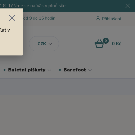
8. Těšíme se na Vás v plné síle.
 tu pro Vás od 9 do 15 hodin
Přihlášení
lat v
0
0 Kč
CZK
Baletní piškoty
Barefoot