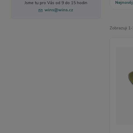
Nejnověj
Jsme tu pro Vás od 9 do 15 hodin
wins@wins.cz
Zobrazuji 1-