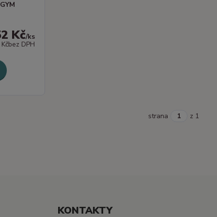
T GYM
52 Kč
/
ks
 Kč
bez DPH
strana
z 1
KONTAKTY