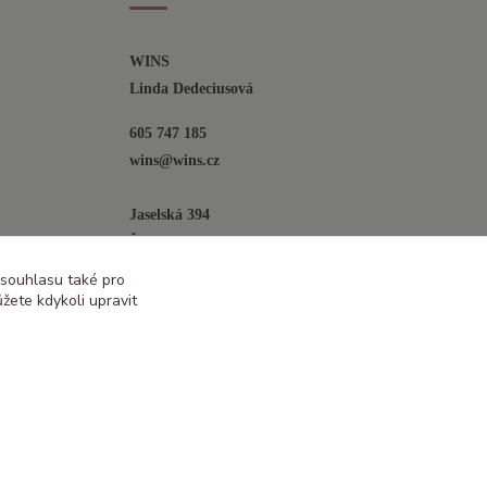
WINS
Linda Dedeciusová                             
605 747 185
wins@wins.cz                                         
Jaselská 394
Šenov u N. Jičína
742 42
 souhlasu také pro
žete kdykoli upravit
Vytvořeno na
Eshop-rychle.cz