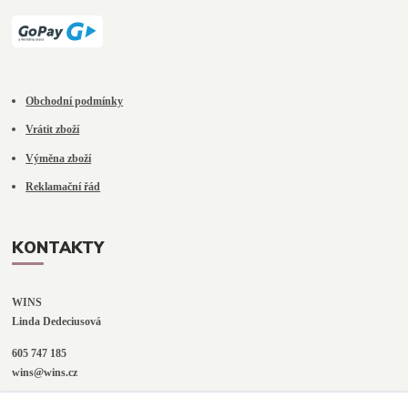
Obchodní podmínky
Vrátit zboží
Výměna zboží
Reklamační řád
KONTAKTY
WINS
Linda Dedeciusová                             
605 747 185
wins@wins.cz                                         