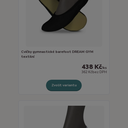
Cvičky gymnastické barefoot DREAM GYM
textilní
438 Kč
/
ks
362 Kč
bez DPH
Zvolit variantu