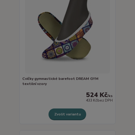
Cvičky gymnastické barefoot DREAM GYM
textilní vzory
524 Kč
/
ks
433 Kč
bez DPH
Zvolit variantu