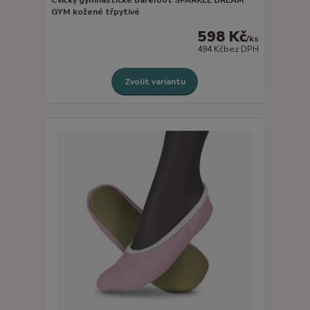
GYM kožené třpytivé
598 Kč
/
ks
494 Kč
bez DPH
Zvolit variantu