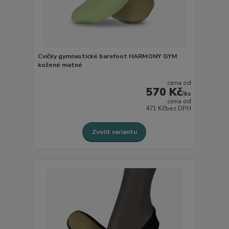
Cvičky gymnastické barefoot HARMONY GYM
kožené matné
cena od
570 Kč
/
ks
cena od
471 Kč
bez DPH
Zvolit variantu