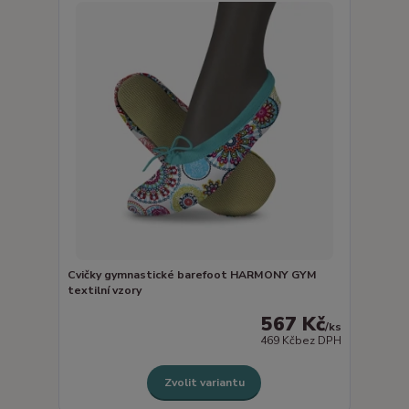
Cvičky gymnastické barefoot HARMONY GYM
textilní vzory
567 Kč
/
ks
469 Kč
bez DPH
Zvolit variantu