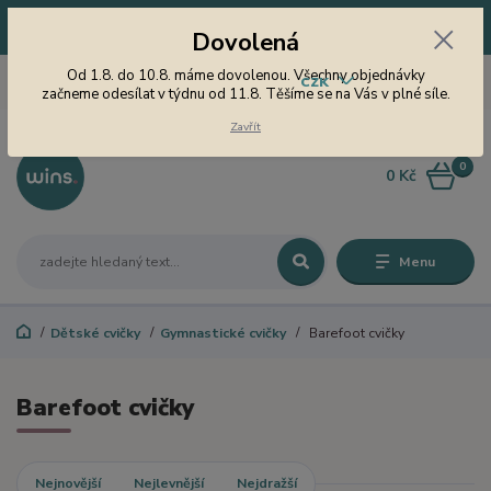
Dovolená! Od 1.8. do 10.8. máme dovolenou. Všechny objednávky
Dovolená
začneme odesílat v týdnu od 11.8. Těšíme se na Vás v plné síle.
605 747 185
Od 1.8. do 10.8. máme dovolenou. Všechny objednávky
CZK
Jsme tu pro Vás od 9 do 15
začneme odesílat v týdnu od 11.8. Těšíme se na Vás v plné síle.
hodin
Zavřít
0
0 Kč
Menu
Dětské cvičky
Gymnastické cvičky
Barefoot cvičky
Barefoot cvičky
Nejnovější
Nejlevnější
Nejdražší