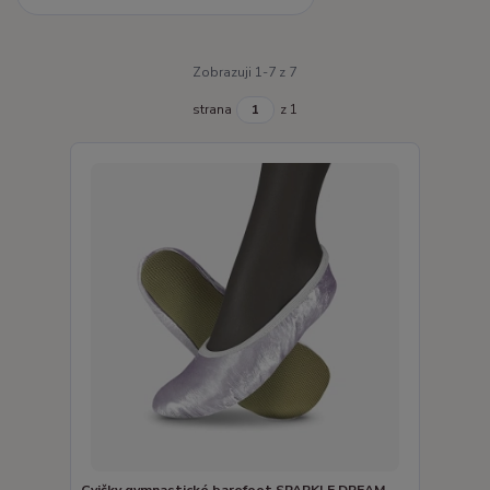
Zobrazuji 1-7 z 7
strana
z 1
Cvičky gymnastické barefoot SPARKLE DREAM