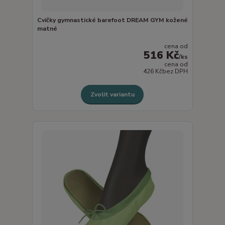
Cvičky gymnastické barefoot DREAM GYM kožené
matné
cena od
516 Kč
/
ks
cena od
426 Kč
bez DPH
Zvolit variantu