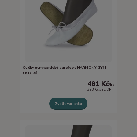
Cvičky gymnastické barefoot HARMONY GYM
textilní
481 Kč
/
ks
398 Kč
bez DPH
Zvolit variantu