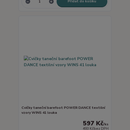
Přidat do košíku
Cvičky taneční barefoot POWER DANCE textilní
vzory WINS 41 louka
597 Kč
/
ks
493 Kč
bez DPH