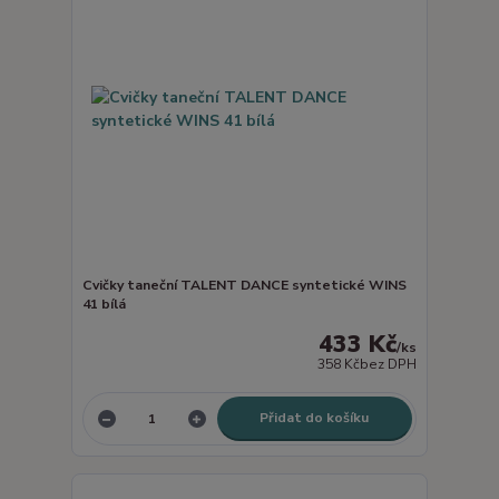
Cvičky taneční TALENT DANCE syntetické WINS
41 bílá
433 Kč
/
ks
358 Kč
bez DPH
Přidat do košíku