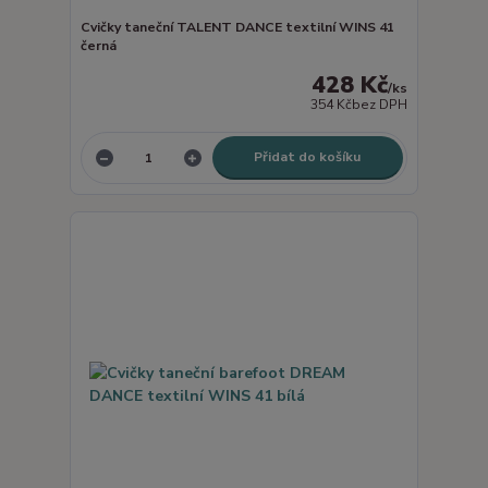
Cvičky taneční TALENT DANCE textilní WINS 41
černá
428 Kč
/
ks
354 Kč
bez DPH
Přidat do košíku