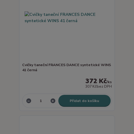
Cvičky taneční FRANCES DANCE syntetické WINS
41 černá
372 Kč
/
ks
307 Kč
bez DPH
Přidat do košíku