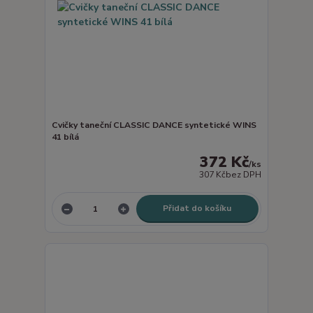
Cvičky taneční CLASSIC DANCE syntetické WINS
41 bílá
372 Kč
/
ks
307 Kč
bez DPH
Přidat do košíku