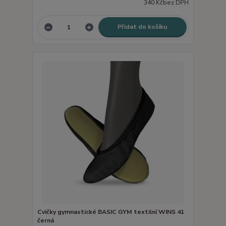
340 Kč
bez DPH
Přidat do košíku
Cvičky gymnastické BASIC GYM textilní WINS 41
černá