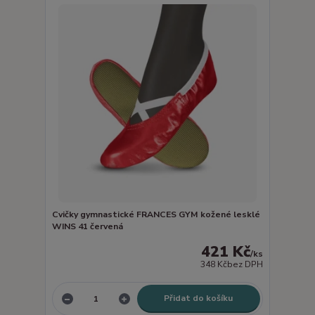
Cvičky gymnastické FRANCES GYM kožené lesklé
WINS 41 červená
421 Kč
/
ks
348 Kč
bez DPH
Přidat do košíku