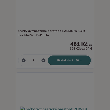
Cvičky gymnastické barefoot HARMONY GYM
textilní WINS 41 bílá
481 Kč
/
ks
398 Kč
bez DPH
Přidat do košíku