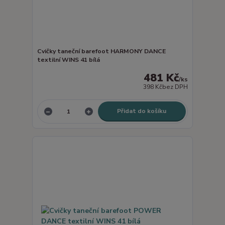
Cvičky taneční barefoot HARMONY DANCE
textilní WINS 41 bílá
481 Kč
/
ks
398 Kč
bez DPH
Přidat do košíku