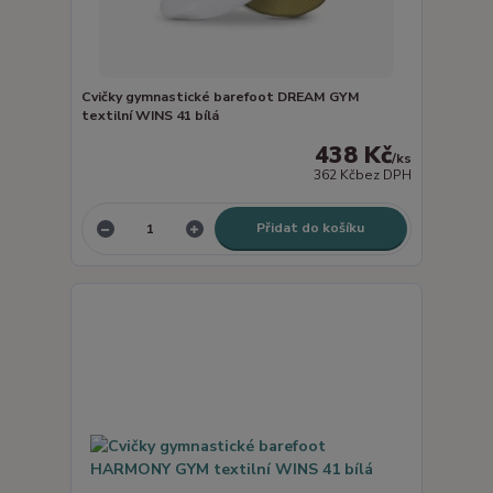
Cvičky gymnastické barefoot DREAM GYM
textilní WINS 41 bílá
438 Kč
/
ks
362 Kč
bez DPH
Přidat do košíku