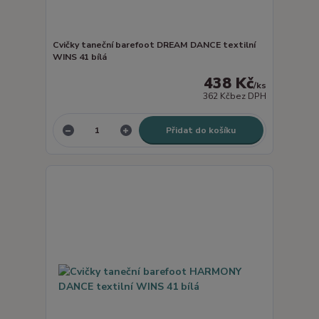
Cvičky taneční barefoot DREAM DANCE textilní
WINS 41 bílá
438 Kč
/
ks
362 Kč
bez DPH
Přidat do košíku