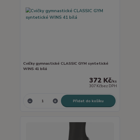
Cvičky gymnastické CLASSIC GYM syntetické
WINS 41 bílá
372 Kč
/
ks
307 Kč
bez DPH
Přidat do košíku