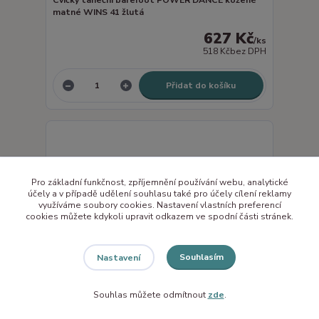
Cvičky taneční barefoot POWER DANCE kožené
matné WINS 41 žlutá
627 Kč
/
ks
518 Kč
bez DPH
Přidat do košíku
Pro základní funkčnost, zpříjemnění používání webu, analytické
účely a v případě udělení souhlasu také pro účely cílení reklamy
využíváme soubory cookies. Nastavení vlastních preferencí
cookies můžete kdykoli upravit odkazem ve spodní části stránek.
Souhlasím
Nastavení
Souhlas můžete odmítnout
zde
.