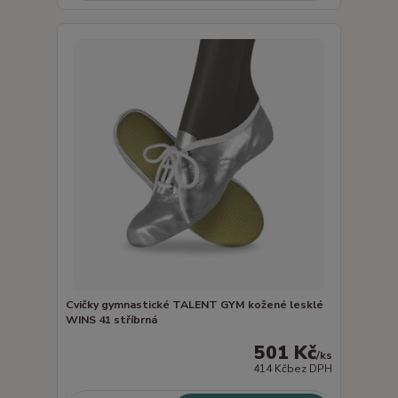
Cvičky gymnastické TALENT GYM kožené lesklé
WINS 41 stříbrná
501 Kč
/
ks
414 Kč
bez DPH