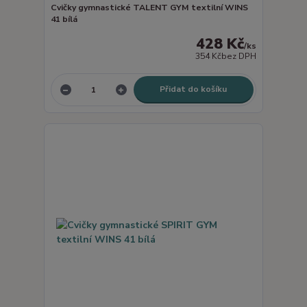
Cvičky gymnastické TALENT GYM textilní WINS
41 bílá
428 Kč
/
ks
354 Kč
bez DPH
Přidat do košíku