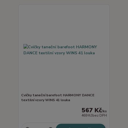
Cvičky taneční barefoot HARMONY DANCE
textilní vzory WINS 41 louka
567 Kč
/
ks
469 Kč
bez DPH