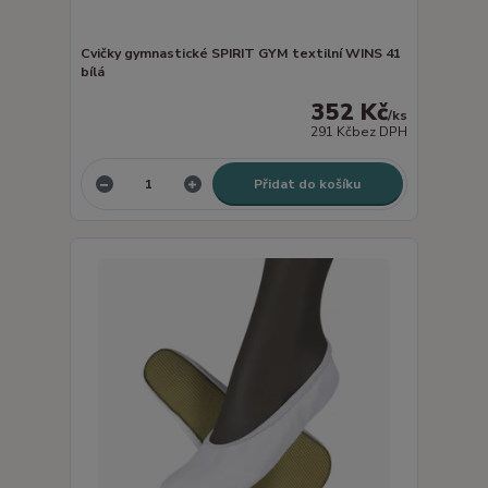
Cvičky gymnastické SPIRIT GYM textilní WINS 41
bílá
352 Kč
/
ks
291 Kč
bez DPH
Přidat do košíku