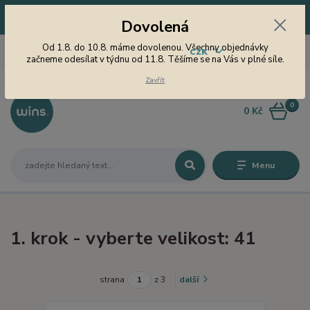
Dovolená! Od 1.8. do 10.8. máme dovolenou. Všechny objednávky
Dovolená
začneme odesílat v týdnu od 11.8. Těšíme se na Vás v plné síle.
605 747 185
Od 1.8. do 10.8. máme dovolenou. Všechny objednávky
CZK
Jsme tu pro Vás od 9 do 15
začneme odesílat v týdnu od 11.8. Těšíme se na Vás v plné síle.
hodin
Zavřít
0
0 Kč
Menu
1. krok - vyberte velikost: 41
strana
z 3
další