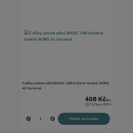
Cvičky univerzální BASIC UNI kožené lesklé WINS
41 červená
408 Kč
/
ks
337 Kč
bez DPH
Přidat do košíku