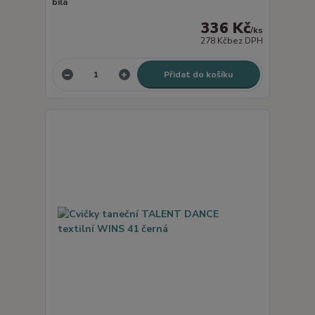
bílá
336 Kč
/
ks
278 Kč
bez DPH
Přidat do košíku