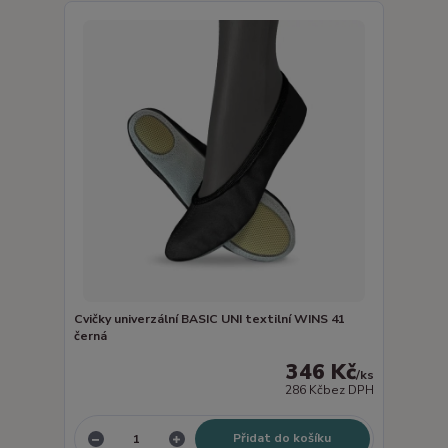
Cvičky univerzální BASIC UNI textilní WINS 41
černá
346 Kč
/
ks
286 Kč
bez DPH
Přidat do košíku