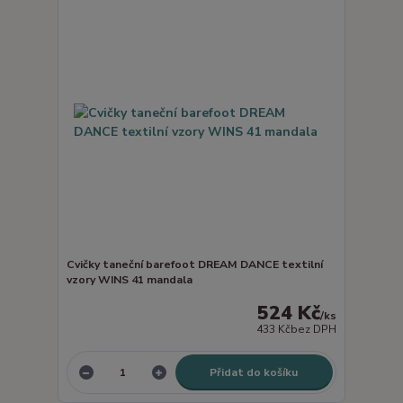
Cvičky taneční barefoot DREAM DANCE textilní
vzory WINS 41 mandala
524 Kč
/
ks
433 Kč
bez DPH
Přidat do košíku