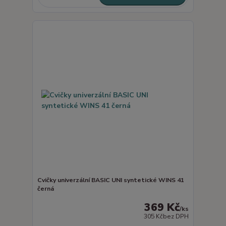
Cvičky univerzální BASIC UNI syntetické WINS 41
černá
369 Kč
/
ks
305 Kč
bez DPH