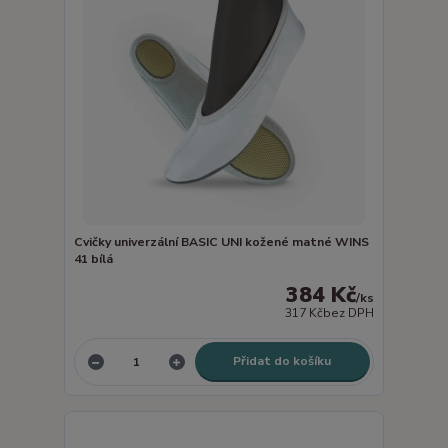
Cvičky univerzální BASIC UNI kožené matné WINS
41 bílá
384 Kč
/
ks
317 Kč
bez DPH
Přidat do košíku