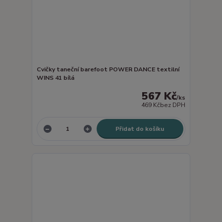
Cvičky taneční barefoot POWER DANCE textilní
WINS 41 bílá
567 Kč
/
ks
469 Kč
bez DPH
Přidat do košíku