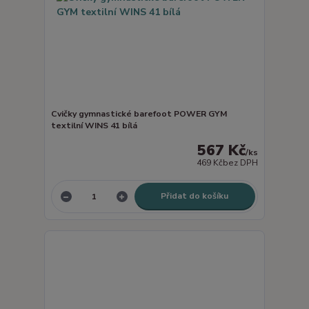
Cvičky gymnastické barefoot POWER GYM
textilní WINS 41 bílá
567 Kč
/
ks
469 Kč
bez DPH
Přidat do košíku