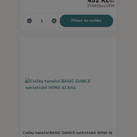
452 Kč
/
ks
374 Kč
bez DPH
Přidat do košíku
Cvičky taneční BASIC DANCE syntetické WINS 41