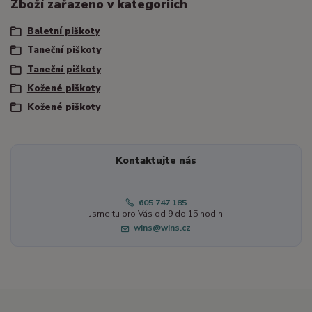
Zboží zařazeno v kategoriích
Baletní piškoty
Taneční piškoty
Taneční piškoty
Kožené piškoty
Kožené piškoty
Kontaktujte nás
605 747 185
Jsme tu pro Vás od 9 do 15 hodin
wins@wins.cz