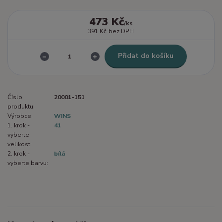
473 Kč
/
ks
391 Kč
bez DPH
Přidat do košíku
Číslo
20001-151
produktu:
Výrobce:
WINS
1. krok -
41
vyberte
velikost:
2. krok -
bílá
vyberte barvu: