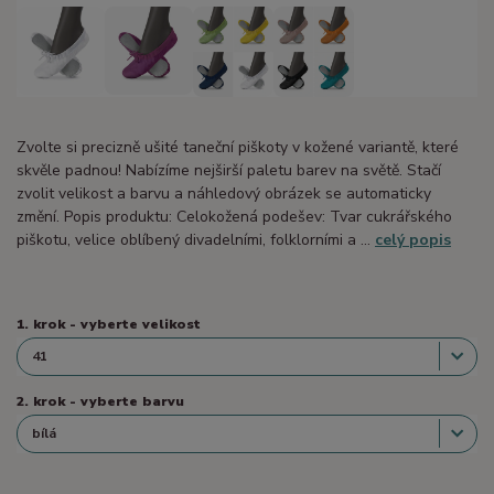
Zvolte si precizně ušité taneční piškoty v kožené variantě, které
skvěle padnou! Nabízíme nejširší paletu barev na světě. Stačí
zvolit velikost a barvu a náhledový obrázek se automaticky
změní. Popis produktu: Celokožená podešev: Tvar cukrářského
piškotu, velice oblíbený divadelními, folklorními a ...
celý popis
1. krok - vyberte velikost
2. krok - vyberte barvu