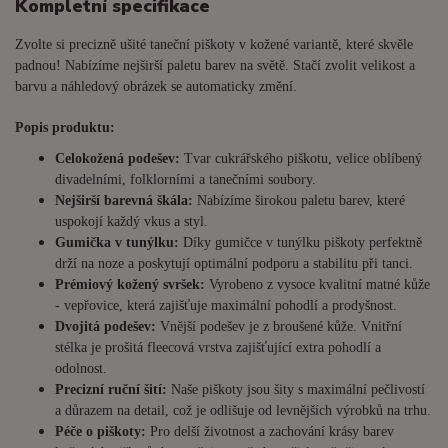
Kompletní specifikace
Zvolte si precizně ušité taneční piškoty v kožené variantě, které skvěle
padnou! Nabízíme nejširší paletu barev na světě. Stačí zvolit velikost a
barvu a náhledový obrázek se automaticky změní.
Popis produktu:
Celokožená podešev:
Tvar cukrářského piškotu, velice oblíbený
divadelními, folklorními a tanečními soubory.
Nejširší barevná škála:
Nabízíme širokou paletu barev, které
uspokojí každý vkus a styl.
Gumička v tunýlku:
Díky gumičce v tunýlku piškoty perfektně
drží na noze a poskytují optimální podporu a stabilitu při tanci.
Prémiový kožený svršek:
Vyrobeno z vysoce kvalitní matné kůže
- vepřovice, která zajišťuje maximální pohodlí a prodyšnost.
Dvojitá podešev:
Vnější podešev je z broušené kůže. Vnitřní
stélka je prošitá fleecová vrstva zajišťující extra pohodlí a
odolnost.
Precizní ruční šití:
Naše piškoty jsou šity s maximální pečlivostí
a důrazem na detail, což je odlišuje od levnějších výrobků na trhu.
Péče o piškoty:
Pro delší životnost a zachování krásy barev