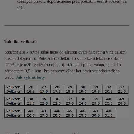
kožených piškotů doporučujeme před použitím ošetřit voskem na
kůži.
Tabulka velikostí:
Stoupněte si k rovné stěně nebo do
zárubní
dveří na papír a v nejdelším
místě udělejte čáru. Poté změřte délku. To samé lze udělat i se šířkou.
Důležité je měřit zatíženou nohu, tj. stát na ní plnou vahou,
na délku
připočítejte 0,5 - 1cm
. Pro správný výběr bot navštivte sekci našeho
webu:
Jak vybrat boty
.