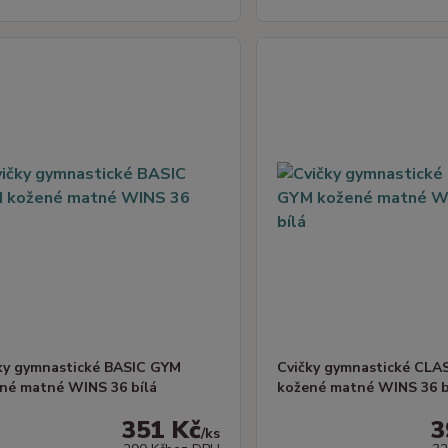
ky gymnastické BASIC GYM
Cvičky gymnastické CLA
né matné WINS 36 bílá
kožené matné WINS 36 b
351 Kč
3
/
ks