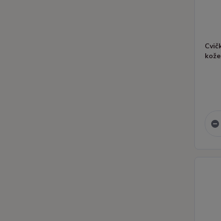
Cvič
kože