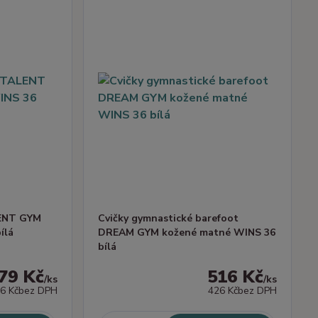
LENT GYM
Cvičky gymnastické barefoot
ílá
DREAM GYM kožené matné WINS 36
bílá
79 Kč
516 Kč
/
ks
/
ks
6 Kč
bez DPH
426 Kč
bez DPH