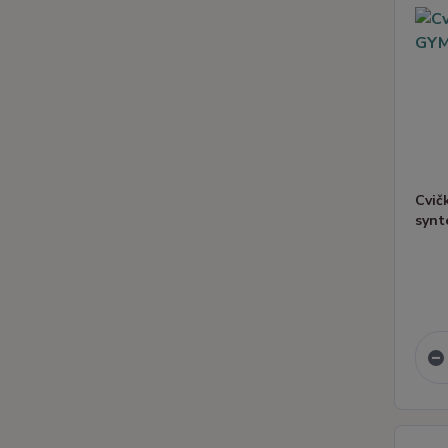
Cvič
synt