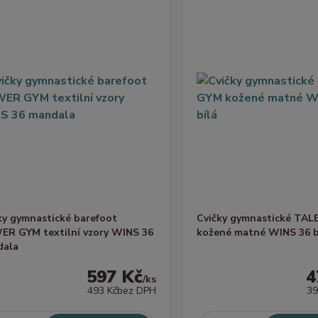
ky gymnastické barefoot
Cvičky gymnastické TA
R GYM textilní vzory WINS 36
kožené matné WINS 36 b
dala
597 Kč
4
/
ks
493 Kč
bez DPH
39