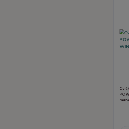
Cvič
POWE
man