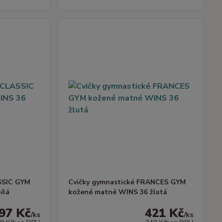
SSIC GYM
Cvičky gymnastické FRANCES GYM
ílá
kožené matné WINS 36 žlutá
97 Kč
421 Kč
/
ks
/
ks