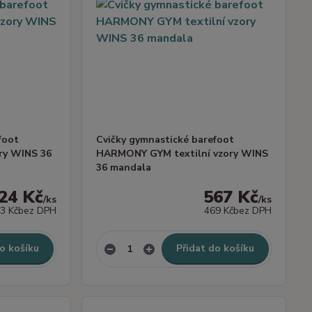
foot
Cvičky gymnastické barefoot
ry WINS 36
HARMONY GYM textilní vzory WINS
36 mandala
24 Kč
567 Kč
/
ks
/
ks
3 Kč
bez DPH
469 Kč
bez DPH
o košíku
Přidat do košíku