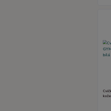
Cvič
kože