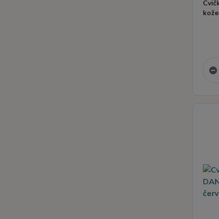
Cvič
kože