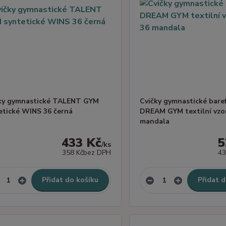
ky gymnastické TALENT GYM
Cvičky gymnastické bare
etické WINS 36 černá
DREAM GYM textilní vzo
mandala
433 Kč
5
/
ks
358 Kč
bez DPH
43
Přidat do košíku
Přidat d