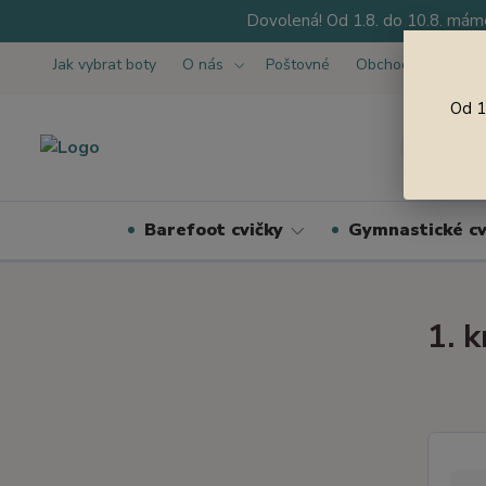
Dovolená! Od 1.8. do 10.8. máme
Jak vybrat boty
O nás
Poštovné
Obchodní podmínk
Od 1
Barefoot cvičky
Gymnastické cv
1. 