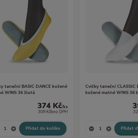
ky taneční BASIC DANCE kožené
Cvičky taneční CLASSIC
é WINS 36 žlutá
kožené matné WINS 36 b
374 Kč
3
/
ks
309 Kč
bez DPH
32
Přidat do košíku
Přidat d