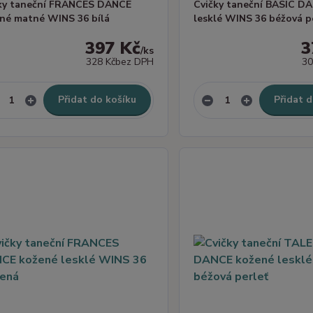
ky taneční FRANCES DANCE
Cvičky taneční BASIC D
né matné WINS 36 bílá
lesklé WINS 36 béžová p
397 Kč
3
/
ks
328 Kč
bez DPH
30
Přidat do košíku
Přidat d