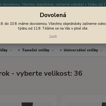
 dovolenou. Všechny objednávky začneme odesílat v týdnu od 11.
Dovolená
y
Nevíte si rady? Zavolejte.
605 747 185
Jsme
.8. do 10.8. máme dovolenou. Všechny objednávky začneme odesí
týdnu od 11.8. Těšíme se na Vás v plné síle.
Hledat
Zavřít
ičky
Taneční cvičky
Univerzální cvičky
krok - vyberte velikost: 36