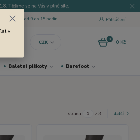
8. Těšíme se na Vás v plné síle.
 tu pro Vás od 9 do 15 hodin
Přihlášení
lat v
0
0 Kč
CZK
Baletní piškoty
Barefoot
strana
z 3
další