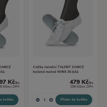
 DANCE
Cvičky taneční TALENT DANCE
ílá
kožené matné WINS 36 bílá
97 Kč
479 Kč
/
ks
/
ks
8 Kč
bez DPH
396 Kč
bez DPH
o košíku
Přidat do košíku