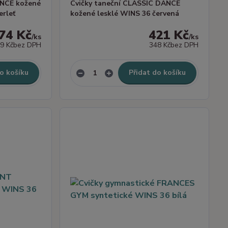
ANCE kožené
Cvičky taneční CLASSIC DANCE
erleť
kožené lesklé WINS 36 červená
74 Kč
421 Kč
/
ks
/
ks
9 Kč
bez DPH
348 Kč
bez DPH
o košíku
Přidat do košíku