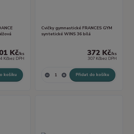
 DANCE
Cvičky gymnastické FRANCES GYM
béžová
syntetické WINS 36 bílá
01 Kč
372 Kč
/
ks
/
ks
4 Kč
bez DPH
307 Kč
bez DPH
o košíku
Přidat do košíku