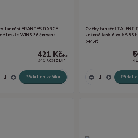
ky taneční FRANCES DANCE
Cvičky taneční TALENT
né lesklé WINS 36 červená
kožené lesklé WINS 36 
perleť
421 Kč
5
/
ks
348 Kč
bez DPH
41
Přidat do košíku
Přidat d