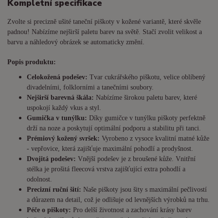
Kompletní specifikace
Zvolte si precizně ušité taneční piškoty v kožené variantě, které skvěle
padnou! Nabízíme nejširší paletu barev na světě. Stačí zvolit velikost a
barvu a náhledový obrázek se automaticky změní.
Popis produktu:
Celokožená podešev:
Tvar cukrářského piškotu, velice oblíbený
divadelními, folklorními a tanečními soubory.
Nejširší barevná škála:
Nabízíme širokou paletu barev, které
uspokojí každý vkus a styl.
Gumička v tunýlku:
Díky gumičce v tunýlku piškoty perfektně
drží na noze a poskytují optimální podporu a stabilitu při tanci.
Prémiový kožený svršek:
Vyrobeno z vysoce kvalitní matné kůže
- vepřovice, která zajišťuje maximální pohodlí a prodyšnost.
Dvojitá podešev:
Vnější podešev je z broušené kůže. Vnitřní
stélka je prošitá fleecová vrstva zajišťující extra pohodlí a
odolnost.
Precizní ruční šití:
Naše piškoty jsou šity s maximální pečlivostí
a důrazem na detail, což je odlišuje od levnějších výrobků na trhu.
Péče o piškoty:
Pro delší životnost a zachování krásy barev