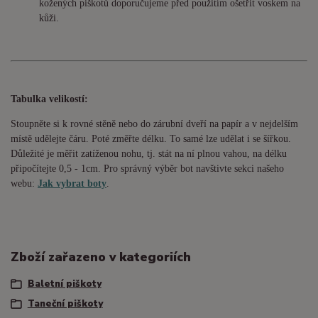
kožených piškotů doporučujeme před použitím ošetřit voskem na
kůži.
Tabulka velikostí:
Stoupněte si k rovné stěně nebo do
zárubní
dveří na papír a v nejdelším
místě udělejte čáru. Poté změřte délku. To samé lze udělat i se šířkou.
Důležité je měřit zatíženou nohu, tj. stát na ní plnou vahou,
na délku
připočítejte 0,5 - 1cm
. Pro správný výběr bot navštivte sekci našeho
webu:
Jak vybrat boty
.
Zboží zařazeno v kategoriích
Baletní piškoty
Taneční piškoty