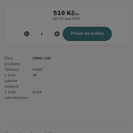
510 Kč
/
ks
421 Kč
bez DPH
Přidat do košíku
Číslo
20001-102
produktu:
Výrobce:
WINS
1. krok -
36
vyberte
velikost:
2. krok -
žlutá
vyberte barvu: