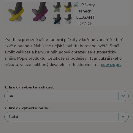
Zvolte si precizně ušité taneční piškoty v kožené variantě, které
skvěle padnou! Nabízíme nejširší paletu barev na světě. Stačí
zvolit velikost a barvu a náhledový obrázek se automaticky
změní. Popis produktu: Celokožená podešev: Tvar cukrářského
piškotu, velice oblíbený divadelními, folklorními a ...
celý popis
1. krok - vyberte velikost
2. krok - vyberte barvu