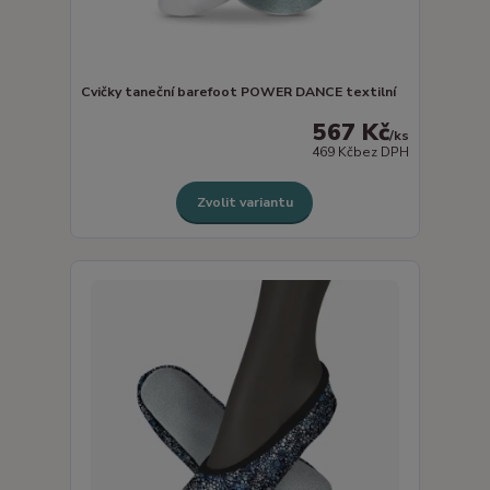
Cvičky taneční barefoot POWER DANCE textilní
567 Kč
/
ks
469 Kč
bez DPH
Zvolit variantu