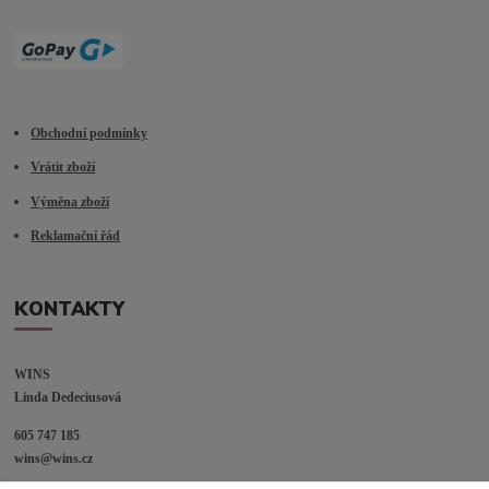
Obchodní podmínky
Vrátit zboží
Výměna zboží
Reklamační řád
KONTAKTY
WINS
Linda Dedeciusová                             
605 747 185
wins@wins.cz                                         