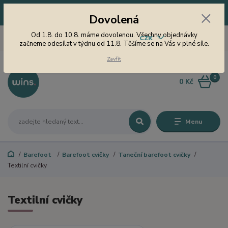
Dovolená! Od 1.8. do 10.8. máme dovolenou. Všechny objednávky
Dovolená
začneme odesílat v týdnu od 11.8. Těšíme se na Vás v plné síle.
605 747 185
Od 1.8. do 10.8. máme dovolenou. Všechny objednávky
CZK
Jsme tu pro Vás od 9 do 15
začneme odesílat v týdnu od 11.8. Těšíme se na Vás v plné síle.
hodin
Zavřít
0
0 Kč
Menu
Barefoot
Barefoot cvičky
Taneční barefoot cvičky
Textilní cvičky
Textilní cvičky