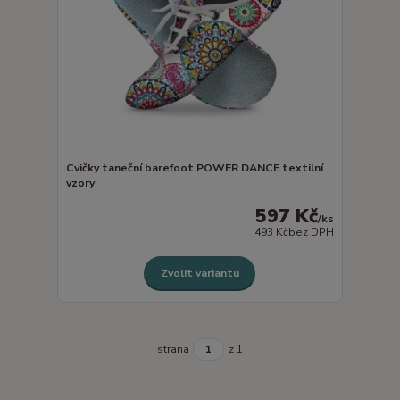
Cvičky taneční barefoot POWER DANCE textilní
vzory
597 Kč
/
ks
493 Kč
bez DPH
Zvolit variantu
strana
z 1