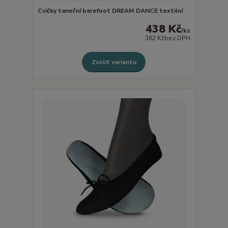
Cvičky taneční barefoot DREAM DANCE textilní
438 Kč
/
ks
362 Kč
bez DPH
Zvolit variantu