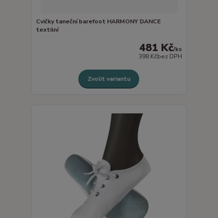
Cvičky taneční barefoot HARMONY DANCE
textilní
481 Kč
/
ks
398 Kč
bez DPH
Zvolit variantu