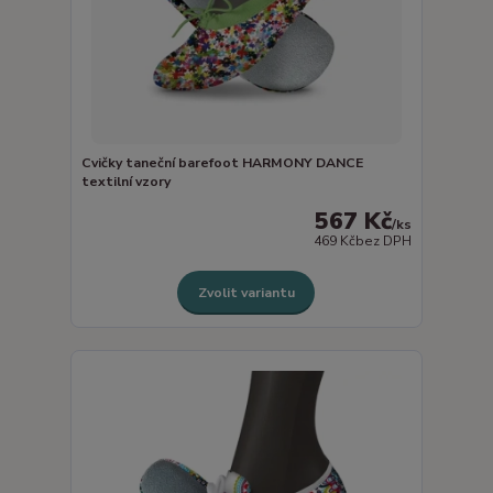
Cvičky taneční barefoot HARMONY DANCE
textilní vzory
567 Kč
/
ks
469 Kč
bez DPH
Zvolit variantu