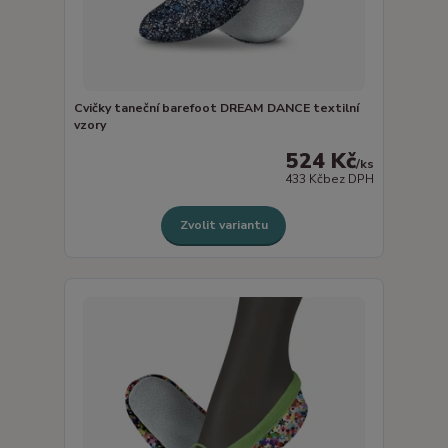
Cvičky taneční barefoot DREAM DANCE textilní
vzory
524 Kč
/
ks
433 Kč
bez DPH
Zvolit variantu