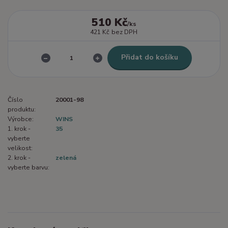
510 Kč
/
ks
421 Kč
bez DPH
Přidat do košíku
Číslo
20001-98
produktu:
Výrobce:
WINS
1. krok -
35
vyberte
velikost:
2. krok -
zelená
vyberte barvu: