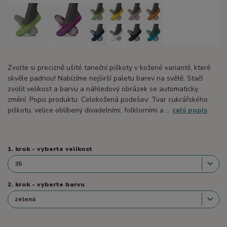
Zvolte si precizně ušité taneční piškoty v kožené variantě, které
skvěle padnou! Nabízíme nejširší paletu barev na světě. Stačí
zvolit velikost a barvu a náhledový obrázek se automaticky
změní. Popis produktu: Celokožená podešev: Tvar cukrářského
piškotu, velice oblíbený divadelními, folklorními a ...
celý popis
1. krok - vyberte velikost
2. krok - vyberte barvu