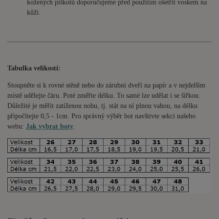
kožených piškotů doporučujeme před použitím ošetřit voskem na
kůži.
Tabulka velikostí:
Stoupněte si k rovné stěně nebo do
zárubní
dveří na papír a v nejdelším
místě udělejte čáru. Poté změřte délku. To samé lze udělat i se šířkou.
Důležité je měřit zatíženou nohu, tj. stát na ní plnou vahou,
na délku
připočítejte 0,5 - 1cm
. Pro správný výběr bot navštivte sekci našeho
webu:
Jak vybrat boty
.