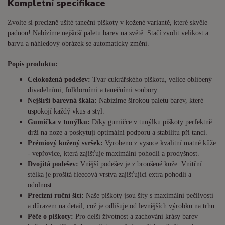
Kompletní specifikace
Zvolte si precizně ušité taneční piškoty v kožené variantě, které skvěle
padnou! Nabízíme nejširší paletu barev na světě. Stačí zvolit velikost a
barvu a náhledový obrázek se automaticky změní.
Popis produktu:
Celokožená podešev:
Tvar cukrářského piškotu, velice oblíbený
divadelními, folklorními a tanečními soubory.
Nejširší barevná škála:
Nabízíme širokou paletu barev, které
uspokojí každý vkus a styl.
Gumička v tunýlku:
Díky gumičce v tunýlku piškoty perfektně
drží na noze a poskytují optimální podporu a stabilitu při tanci.
Prémiový kožený svršek:
Vyrobeno z vysoce kvalitní matné kůže
- vepřovice, která zajišťuje maximální pohodlí a prodyšnost.
Dvojitá podešev:
Vnější podešev je z broušené kůže. Vnitřní
stélka je prošitá fleecová vrstva zajišťující extra pohodlí a
odolnost.
Precizní ruční šití:
Naše piškoty jsou šity s maximální pečlivostí
a důrazem na detail, což je odlišuje od levnějších výrobků na trhu.
Péče o piškoty:
Pro delší životnost a zachování krásy barev