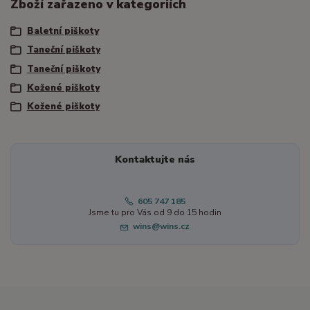
Zboží zařazeno v kategoriích
Baletní piškoty
Taneční piškoty
Taneční piškoty
Kožené piškoty
Kožené piškoty
Kontaktujte nás
605 747 185
Jsme tu pro Vás od 9 do 15 hodin
wins@wins.cz