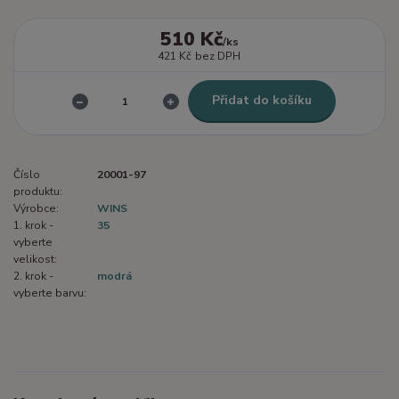
510 Kč
/
ks
421 Kč
bez DPH
Přidat do košíku
Číslo
20001-97
produktu:
Výrobce:
WINS
1. krok -
35
vyberte
velikost:
2. krok -
modrá
vyberte barvu: