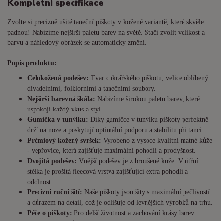
Kompletní specifikace
Zvolte si precizně ušité taneční piškoty v kožené variantě, které skvěle
padnou! Nabízíme nejširší paletu barev na světě. Stačí zvolit velikost a
barvu a náhledový obrázek se automaticky změní.
Popis produktu:
Celokožená podešev:
Tvar cukrářského piškotu, velice oblíbený
divadelními, folklorními a tanečními soubory.
Nejširší barevná škála:
Nabízíme širokou paletu barev, které
uspokojí každý vkus a styl.
Gumička v tunýlku:
Díky gumičce v tunýlku piškoty perfektně
drží na noze a poskytují optimální podporu a stabilitu při tanci.
Prémiový kožený svršek:
Vyrobeno z vysoce kvalitní matné kůže
- vepřovice, která zajišťuje maximální pohodlí a prodyšnost.
Dvojitá podešev:
Vnější podešev je z broušené kůže. Vnitřní
stélka je prošitá fleecová vrstva zajišťující extra pohodlí a
odolnost.
Precizní ruční šití:
Naše piškoty jsou šity s maximální pečlivostí
a důrazem na detail, což je odlišuje od levnějších výrobků na trhu.
Péče o piškoty:
Pro delší životnost a zachování krásy barev