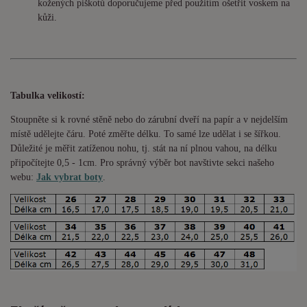
kožených piškotů doporučujeme před použitím ošetřit voskem na
kůži.
Tabulka velikostí:
Stoupněte si k rovné stěně nebo do
zárubní
dveří na papír a v nejdelším
místě udělejte čáru. Poté změřte délku. To samé lze udělat i se šířkou.
Důležité je měřit zatíženou nohu, tj. stát na ní plnou vahou,
na délku
připočítejte 0,5 - 1cm
. Pro správný výběr bot navštivte sekci našeho
webu:
Jak vybrat boty
.