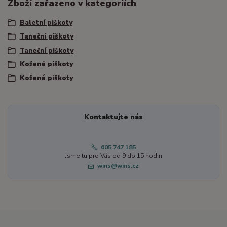
Zboží zařazeno v kategoriích
Baletní piškoty
Taneční piškoty
Taneční piškoty
Kožené piškoty
Kožené piškoty
Kontaktujte nás
605 747 185
Jsme tu pro Vás od 9 do 15 hodin
wins@wins.cz