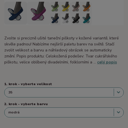
Zvolte si precizně ušité taneční piškoty v kožené variantě, které
skvěle padnou! Nabízíme nejširší paletu barev na světě. Stačí
zvolit velikost a barvu a náhledový obrázek se automaticky
změní. Popis produktu: Celokožená podešev: Tvar cukrářského
piškotu, velice oblíbený divadelními, folklorními a ...
celý popis
1. krok - vyberte velikost
2. krok - vyberte barvu