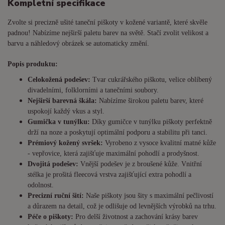
Kompletní specifikace
Zvolte si precizně ušité taneční piškoty v kožené variantě, které skvěle
padnou! Nabízíme nejširší paletu barev na světě. Stačí zvolit velikost a
barvu a náhledový obrázek se automaticky změní.
Popis produktu:
Celokožená podešev:
Tvar cukrářského piškotu, velice oblíbený
divadelními, folklorními a tanečními soubory.
Nejširší barevná škála:
Nabízíme širokou paletu barev, které
uspokojí každý vkus a styl.
Gumička v tunýlku:
Díky gumičce v tunýlku piškoty perfektně
drží na noze a poskytují optimální podporu a stabilitu při tanci.
Prémiový kožený svršek:
Vyrobeno z vysoce kvalitní matné kůže
- vepřovice, která zajišťuje maximální pohodlí a prodyšnost.
Dvojitá podešev:
Vnější podešev je z broušené kůže. Vnitřní
stélka je prošitá fleecová vrstva zajišťující extra pohodlí a
odolnost.
Precizní ruční šití:
Naše piškoty jsou šity s maximální pečlivostí
a důrazem na detail, což je odlišuje od levnějších výrobků na trhu.
Péče o piškoty:
Pro delší životnost a zachování krásy barev