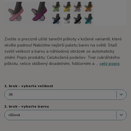
Zvolte si precizně ušité taneční piškoty v kožené variantě, které
skvěle padnou! Nabízíme nejširší paletu barev na světě. Stačí
zvolit velikost a barvu a náhledový obrázek se automaticky
změní. Popis produktu: Celokožená podešev: Tvar cukrářského
piškotu, velice oblíbený divadelními, folklorními a ...
celý popis
1. krok - vyberte velikost
2. krok - vyberte barvu