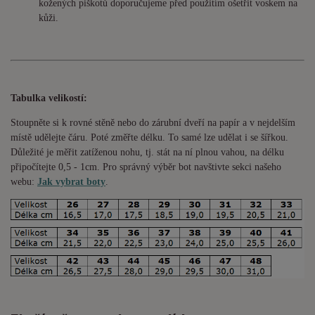
kožených piškotů doporučujeme před použitím ošetřit voskem na
kůži.
Tabulka velikostí:
Stoupněte si k rovné stěně nebo do
zárubní
dveří na papír a v nejdelším
místě udělejte čáru. Poté změřte délku. To samé lze udělat i se šířkou.
Důležité je měřit zatíženou nohu, tj. stát na ní plnou vahou,
na délku
připočítejte 0,5 - 1cm
. Pro správný výběr bot navštivte sekci našeho
webu:
Jak vybrat boty
.