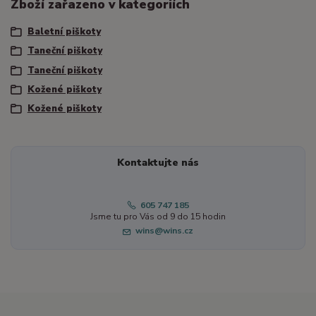
Zboží zařazeno v kategoriích
Baletní piškoty
Taneční piškoty
Taneční piškoty
Kožené piškoty
Kožené piškoty
Kontaktujte nás
605 747 185
Jsme tu pro Vás od 9 do 15 hodin
wins@wins.cz