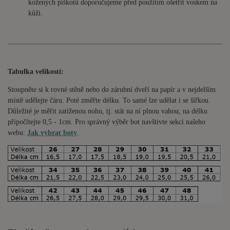
kožených piškotů doporučujeme před použitím ošetřit voskem na
kůži.
Tabulka velikostí:
Stoupněte si k rovné stěně nebo do
zárubní
dveří na papír a v nejdelším
místě udělejte čáru. Poté změřte délku. To samé lze udělat i se šířkou.
Důležité je měřit zatíženou nohu, tj. stát na ní plnou vahou,
na délku
připočítejte 0,5 - 1cm
. Pro správný výběr bot navštivte sekci našeho
webu:
Jak vybrat boty
.