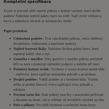
Kompletní specifikace
Zvolte si precizně ušité taneční piškoty v kožené variantě, které skvěle
padnou! Nabízíme nejširší paletu barev na světě. Stačí zvolit velikost a
barvu a náhledový obrázek se automaticky změní.
Popis produktu:
Celokožená podešev:
Tvar cukrářského piškotu, velice oblíbený
divadelními, folklorními a tanečními soubory.
Nejširší barevná škála:
Nabízíme širokou paletu barev, které
uspokojí každý vkus a styl.
Gumička v tunýlku:
Díky gumičce v tunýlku piškoty perfektně
drží na noze a poskytují optimální podporu a stabilitu při tanci.
Prémiový kožený svršek:
Vyrobeno z vysoce kvalitní matné kůže
- vepřovice, která zajišťuje maximální pohodlí a prodyšnost.
Dvojitá podešev:
Vnější podešev je z broušené kůže. Vnitřní
stélka je prošitá fleecová vrstva zajišťující extra pohodlí a
odolnost.
Precizní ruční šití:
Naše piškoty jsou šity s maximální pečlivostí
a důrazem na detail, což je odlišuje od levnějších výrobků na trhu.
Péče o piškoty:
Pro delší životnost a zachování krásy barev