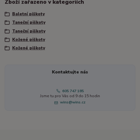
Zboží zařazeno v kategoriích
Baletní piškoty
Taneční piškoty
Taneční piškoty
Kožené piškoty
Kožené piškoty
Kontaktujte nás
605 747 185
Jsme tu pro Vás od 9 do 15 hodin
wins@wins.cz