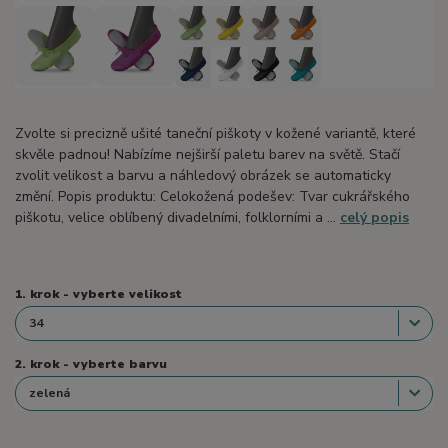
Zvolte si precizně ušité taneční piškoty v kožené variantě, které
skvěle padnou! Nabízíme nejširší paletu barev na světě. Stačí
zvolit velikost a barvu a náhledový obrázek se automaticky
změní. Popis produktu: Celokožená podešev: Tvar cukrářského
piškotu, velice oblíbený divadelními, folklorními a ...
celý popis
1. krok - vyberte velikost
2. krok - vyberte barvu