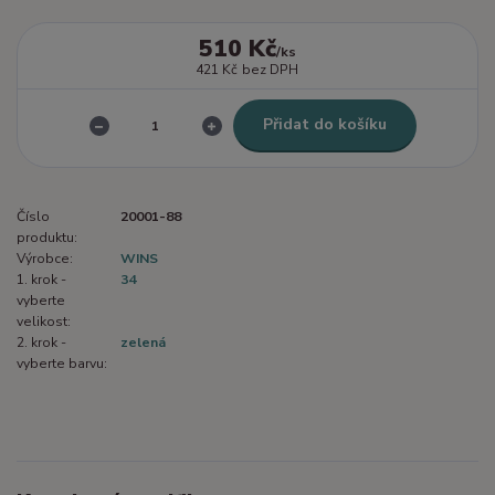
510 Kč
/
ks
421 Kč
bez DPH
Přidat do košíku
Číslo
20001-88
produktu:
Výrobce:
WINS
1. krok -
34
vyberte
velikost:
2. krok -
zelená
vyberte barvu: