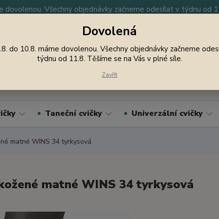
 dovolenou. Všechny objednávky začneme odesílat v týdnu od 11.
Dovolená
y
Nevíte si rady? Zavolejte.
605 747 185
Jsme
.8. do 10.8. máme dovolenou. Všechny objednávky začneme odesí
týdnu od 11.8. Těšíme se na Vás v plné síle.
Hledat
Zavřít
ičky
Taneční cvičky
Univerzální cvičky
né matné WINS 34 tyrkysová
kožené matné WINS 34 tyrkysová