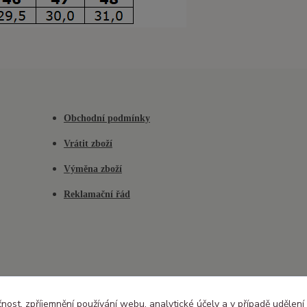
Obchodní podmínky
Vrátit zboží
Výměna zboží
Reklamační řád
čnost, zpříjemnění používání webu, analytické účely a v případě udělení