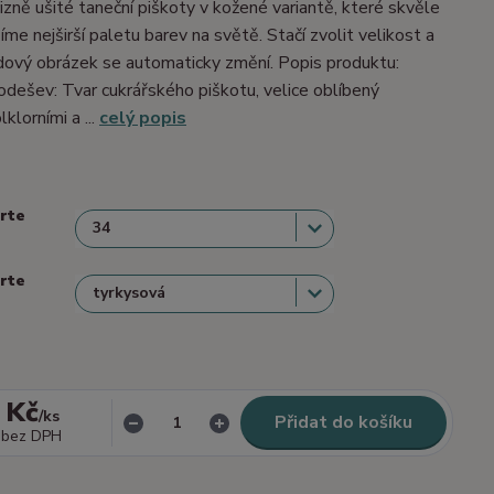
izně ušité taneční piškoty v kožené variantě, které skvěle
me nejširší paletu barev na světě. Stačí zvolit velikost a
dový obrázek se automaticky změní. Popis produktu:
dešev: Tvar cukrářského piškotu, velice oblíbený
lklorními a ...
celý popis
erte
erte
 Kč
/
ks
Přidat do košíku
bez DPH