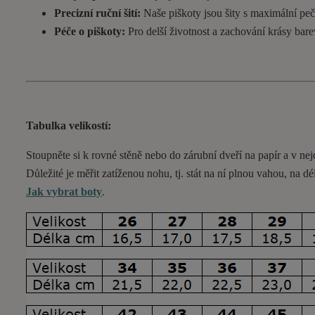
Precizní ruční šití:
Naše piškoty jsou šity s maximální pečl
Péče o piškoty:
Pro delší životnost a zachování krásy bar
Tabulka velikostí:
Stoupněte si k rovné stěně nebo do
zárubní
dveří na papír a v nej
Důležité je měřit zatíženou nohu, tj. stát na ní plnou vahou,
na dé
Jak vybrat boty
.