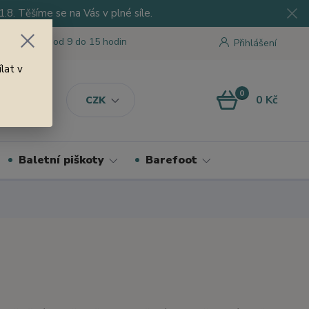
8. Těšíme se na Vás v plné síle.
 tu pro Vás od 9 do 15 hodin
Přihlášení
lat v
0
0 Kč
CZK
Baletní piškoty
Barefoot