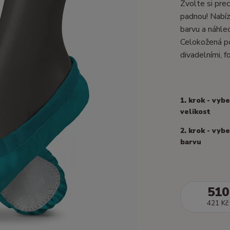
Zvolte si prec
padnou! Nabízí
barvu a náhle
Celokožená po
divadelními, fo
1. krok - vyb
velikost
2. krok - vyb
barvu
510
421 Kč