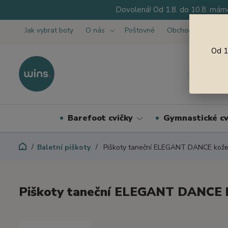
Dovolená! Od 1.8. do 10.8. máme
Jak vybrat boty
O nás
Poštovné
Obchodní podmínk
Od 1
Barefoot cvičky
Gymnastické cv
Baletní piškoty
Piškoty taneční ELEGANT DANCE kože
Piškoty taneční ELEGANT DANCE 