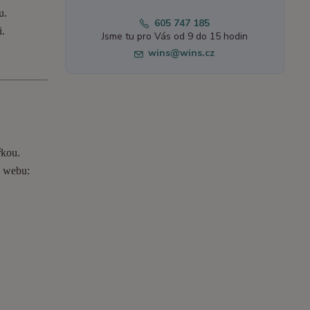
u.
605 747 185
i.
Jsme tu pro Vás od 9 do 15 hodin
wins@wins.cz
řkou.
o webu: