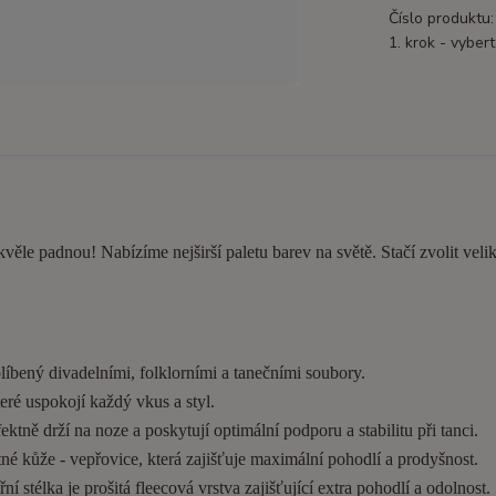
Číslo produktu:
1. krok - vybert
kvěle padnou! Nabízíme nejširší paletu barev na světě. Stačí zvolit velik
líbený divadelními, folklorními a tanečními soubory.
eré uspokojí každý vkus a styl.
tně drží na noze a poskytují optimální podporu a stabilitu při tanci.
é kůže - vepřovice, která zajišťuje maximální pohodlí a prodyšnost.
í stélka je prošitá fleecová vrstva zajišťující extra pohodlí a odolnost.