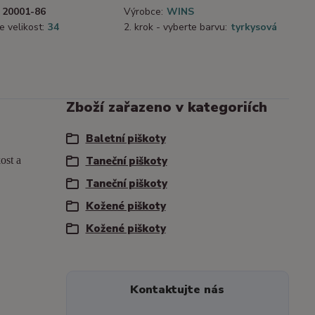
20001-86
Výrobce:
WINS
e velikost:
34
2. krok - vyberte barvu:
tyrkysová
Zboží zařazeno v kategoriích
Baletní piškoty
ost a
Taneční piškoty
Taneční piškoty
Kožené piškoty
Kožené piškoty
Kontaktujte nás