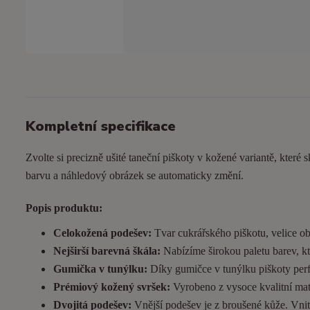
Kompletní specifikace
Zvolte si precizně ušité taneční piškoty v kožené variantě, které s
barvu a náhledový obrázek se automaticky změní.
Popis produktu:
Celokožená podešev:
Tvar cukrářského piškotu, velice ob
Nejširší barevná škála:
Nabízíme širokou paletu barev, kt
Gumička v tunýlku:
Díky gumičce v tunýlku piškoty perfek
Prémiový kožený svršek:
Vyrobeno z vysoce kvalitní matn
Dvojitá podešev:
Vnější podešev je z broušené kůže. Vnitřn