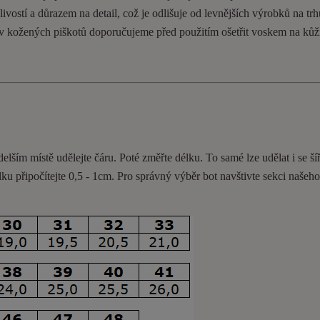
ivostí a důrazem na detail, což je odlišuje od levnějších výrobků na trh
ev kožených piškotů doporučujeme před použitím ošetřit voskem na kůž
delším místě udělejte čáru. Poté změřte délku. To samé lze udělat i se ší
lku připočítejte 0,5 - 1cm
. Pro správný výběr bot navštivte sekci našeh