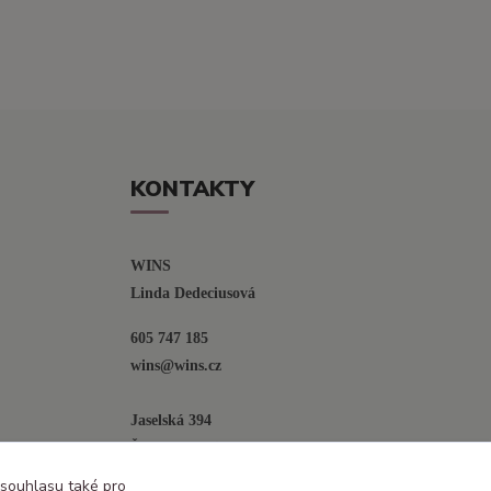
KONTAKTY
WINS
Linda Dedeciusová                             
605 747 185
wins@wins.cz                                         
Jaselská 394
Šenov u N. Jičína
742 42
 souhlasu také pro