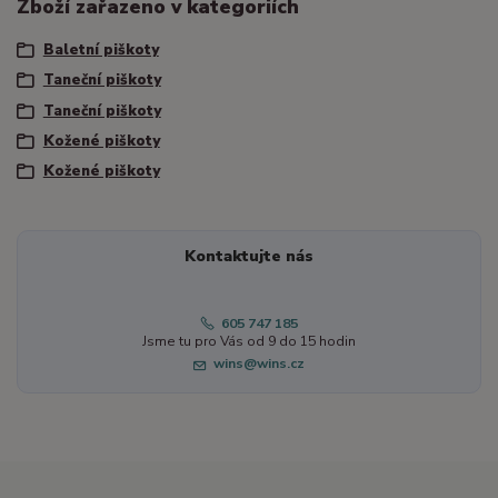
Zboží zařazeno v kategoriích
Baletní piškoty
Taneční piškoty
Taneční piškoty
Kožené piškoty
Kožené piškoty
Kontaktujte nás
605 747 185
Jsme tu pro Vás od 9 do 15 hodin
wins@wins.cz