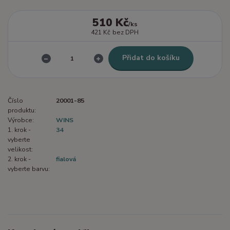
510 Kč
/
ks
421 Kč
bez DPH
Přidat do košíku
Číslo
20001-85
produktu:
Výrobce:
WINS
1. krok -
34
vyberte
velikost:
2. krok -
fialová
vyberte barvu: