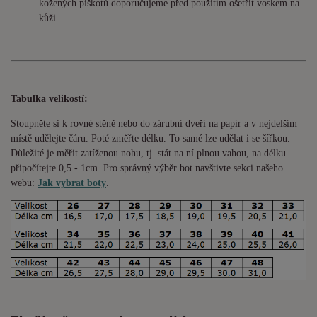
kožených piškotů doporučujeme před použitím ošetřit voskem na
kůži.
Tabulka velikostí:
Stoupněte si k rovné stěně nebo do
zárubní
dveří na papír a v nejdelším
místě udělejte čáru. Poté změřte délku. To samé lze udělat i se šířkou.
Důležité je měřit zatíženou nohu, tj. stát na ní plnou vahou,
na délku
připočítejte 0,5 - 1cm
. Pro správný výběr bot navštivte sekci našeho
webu:
Jak vybrat boty
.