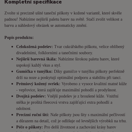
Kompletní specifikace
Zvolte si precizně ušité taneční piškoty v kožené variantě, které skvěle
padnou! Nabízíme nejširší paletu barev na světě. Stačí zvolit velikost a
barvu a náhledový obrázek se automaticky změní.
Popis produktu:
Celokožená podešev:
Tvar cukrářského piškotu, velice oblíbený
divadelními, folklorními a tanečními soubory.
Nejširší barevná škála:
Nabízíme širokou paletu barev, které
uspokojí každý vkus a styl.
Gumička v tunýlku:
Díky gumičce v tunýlku piškoty perfektně
drží na noze a poskytují optimální podporu a stabilitu při tanci.
Prémiový kožený svršek:
Vyrobeno z vysoce kvalitní matné kůže
- vepřovice, která zajišťuje maximální pohodlí a prodyšnost.
Dvojitá podešev:
Vnější podešev je z broušené kůže. Vnitřní
stélka je prošitá fleecová vrstva zajišťující extra pohodlí a
odolnost.
Precizní ruční šití:
Naše piškoty jsou šity s maximální pečlivostí
a důrazem na detail, což je odlišuje od levnějších výrobků na trhu.
Péče o piškoty:
Pro delší životnost a zachování krásy barev