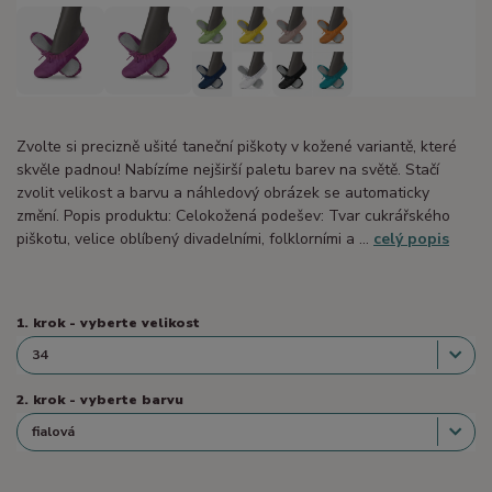
Zvolte si precizně ušité taneční piškoty v kožené variantě, které
skvěle padnou! Nabízíme nejširší paletu barev na světě. Stačí
zvolit velikost a barvu a náhledový obrázek se automaticky
změní. Popis produktu: Celokožená podešev: Tvar cukrářského
piškotu, velice oblíbený divadelními, folklorními a ...
celý popis
1. krok - vyberte velikost
2. krok - vyberte barvu