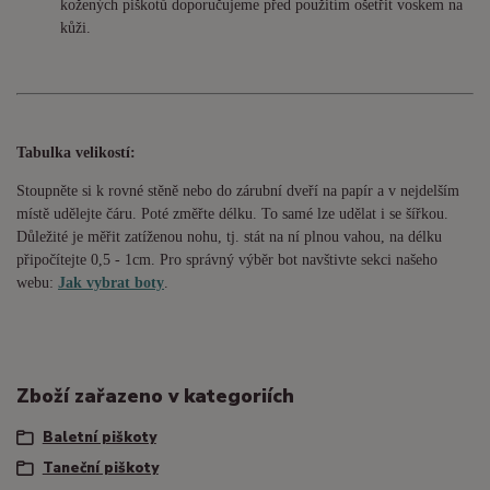
kožených piškotů doporučujeme před použitím ošetřit voskem na
kůži.
Tabulka velikostí:
Stoupněte si k rovné stěně nebo do
zárubní
dveří na papír a v nejdelším
místě udělejte čáru. Poté změřte délku. To samé lze udělat i se šířkou.
Důležité je měřit zatíženou nohu, tj. stát na ní plnou vahou,
na délku
připočítejte 0,5 - 1cm
. Pro správný výběr bot navštivte sekci našeho
webu:
Jak vybrat boty
.
Zboží zařazeno v kategoriích
Baletní piškoty
Taneční piškoty