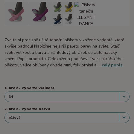
Zvolte si precizně ušité taneční piškoty v kožené variantě, které
skvěle padnou! Nabízíme nejširší paletu barev na světě. Stačí
zvolit velikost a barvu a náhledový obrázek se automaticky
změní. Popis produktu: Celokožená podešev: Tvar cukrářského
piškotu, velice oblíbený divadelními, folklorními a ...
celý popis
1. krok - vyberte velikost
2. krok - vyberte barvu