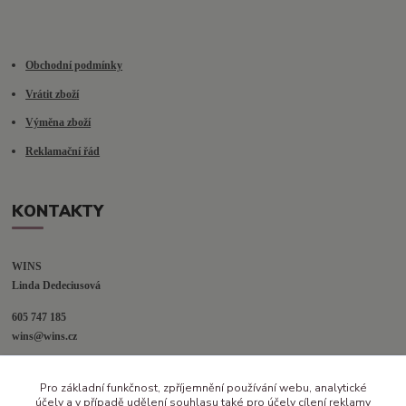
Obchodní podmínky
Vrátit zboží
Výměna zboží
Reklamační řád
KONTAKTY
WINS
Linda Dedeciusová                             
605 747 185
wins@wins.cz                                         
Jaselská 394
Pro základní funkčnost, zpříjemnění používání webu, analytické
Šenov u N. Jičína
účely a v případě udělení souhlasu také pro účely cílení reklamy