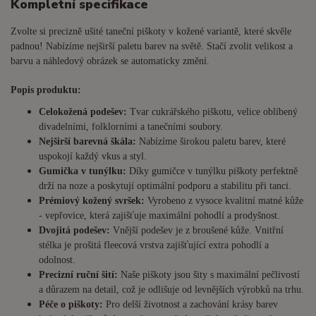
Kompletní specifikace
Zvolte si precizně ušité taneční piškoty v kožené variantě, které skvěle
padnou! Nabízíme nejširší paletu barev na světě. Stačí zvolit velikost a
barvu a náhledový obrázek se automaticky změní.
Popis produktu:
Celokožená podešev:
Tvar cukrářského piškotu, velice oblíbený
divadelními, folklorními a tanečními soubory.
Nejširší barevná škála:
Nabízíme širokou paletu barev, které
uspokojí každý vkus a styl.
Gumička v tunýlku:
Díky gumičce v tunýlku piškoty perfektně
drží na noze a poskytují optimální podporu a stabilitu při tanci.
Prémiový kožený svršek:
Vyrobeno z vysoce kvalitní matné kůže
- vepřovice, která zajišťuje maximální pohodlí a prodyšnost.
Dvojitá podešev:
Vnější podešev je z broušené kůže. Vnitřní
stélka je prošitá fleecová vrstva zajišťující extra pohodlí a
odolnost.
Precizní ruční šití:
Naše piškoty jsou šity s maximální pečlivostí
a důrazem na detail, což je odlišuje od levnějších výrobků na trhu.
Péče o piškoty:
Pro delší životnost a zachování krásy barev