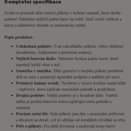
Kompletní specifikace
Zvolte si precizně ušité taneční piškoty v kožené variantě, které skvěle
padnou! Nabízíme nejširší paletu barev na světě. Stačí zvolit velikost a
barvu a náhledový obrázek se automaticky změní.
Popis produktu:
Celokožená podešev:
Tvar cukrářského piškotu, velice oblíbený
divadelními, folklorními a tanečními soubory.
Nejširší barevná škála:
Nabízíme širokou paletu barev, které
uspokojí každý vkus a styl.
Gumička v tunýlku:
Díky gumičce v tunýlku piškoty perfektně
drží na noze a poskytují optimální podporu a stabilitu při tanci.
Prémiový kožený svršek:
Vyrobeno z vysoce kvalitní matné kůže
- vepřovice, která zajišťuje maximální pohodlí a prodyšnost.
Dvojitá podešev:
Vnější podešev je z broušené kůže. Vnitřní
stélka je prošitá fleecová vrstva zajišťující extra pohodlí a
odolnost.
Precizní ruční šití:
Naše piškoty jsou šity s maximální pečlivostí
a důrazem na detail, což je odlišuje od levnějších výrobků na trhu.
Péče o piškoty:
Pro delší životnost a zachování krásy barev