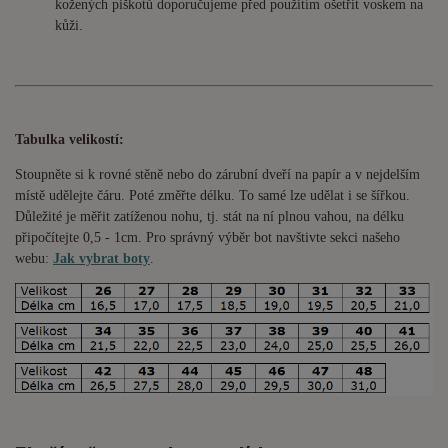
kožených piškotů doporučujeme před použitím ošetřit voskem na
kůži.
Tabulka velikostí:
Stoupněte si k rovné stěně nebo do
zárubní
dveří na papír a v nejdelším
místě udělejte čáru. Poté změřte délku. To samé lze udělat i se šířkou.
Důležité je měřit zatíženou nohu, tj. stát na ní plnou vahou,
na délku
připočítejte 0,5 - 1cm
. Pro správný výběr bot navštivte sekci našeho
webu:
Jak vybrat boty
.