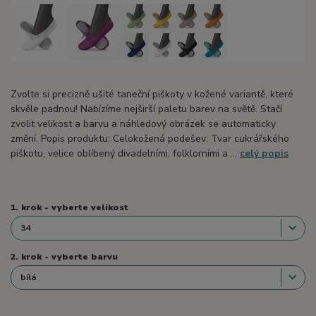
Zvolte si precizně ušité taneční piškoty v kožené variantě, které
skvěle padnou! Nabízíme nejširší paletu barev na světě. Stačí
zvolit velikost a barvu a náhledový obrázek se automaticky
změní. Popis produktu: Celokožená podešev: Tvar cukrářského
piškotu, velice oblíbený divadelními, folklorními a ...
celý popis
1. krok - vyberte velikost
2. krok - vyberte barvu