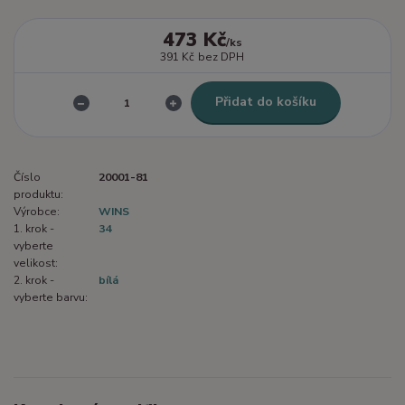
473 Kč
/
ks
391 Kč
bez DPH
Přidat do košíku
Číslo
20001-81
produktu:
Výrobce:
WINS
1. krok -
34
vyberte
velikost:
2. krok -
bílá
vyberte barvu: