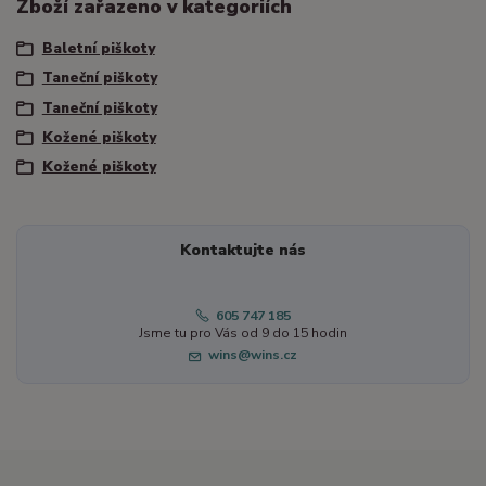
Zboží zařazeno v kategoriích
Baletní piškoty
Taneční piškoty
Taneční piškoty
Kožené piškoty
Kožené piškoty
Kontaktujte nás
605 747 185
Jsme tu pro Vás od 9 do 15 hodin
wins@wins.cz