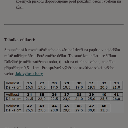
kožených piškotů doporučujeme před použitím ošetřit voskem na
kůži.
Tabulka velikostí:
Stoupněte si k rovné stěně nebo do
zárubní
dveří na papír a v nejdelším
místě udělejte čáru. Poté změřte délku. To samé lze udělat i se šířkou.
Důležité je měřit zatíženou nohu, tj. stát na ní plnou vahou,
na délku
připočítejte 0,5 - 1cm
. Pro správný výběr bot navštivte sekci našeho
webu:
Jak vybrat boty
.