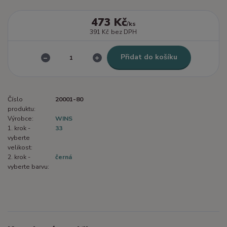
473 Kč
/
ks
391 Kč
bez DPH
Přidat do košíku
Číslo
20001-80
produktu:
Výrobce:
WINS
1. krok -
33
vyberte
velikost:
2. krok -
černá
vyberte barvu: