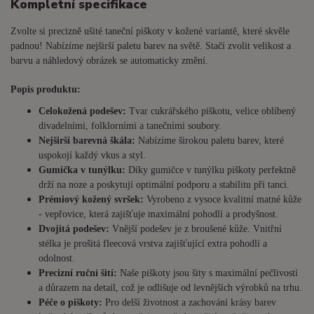
Kompletní specifikace
Zvolte si precizně ušité taneční piškoty v kožené variantě, které skvěle
padnou! Nabízíme nejširší paletu barev na světě. Stačí zvolit velikost a
barvu a náhledový obrázek se automaticky změní.
Popis produktu:
Celokožená podešev:
Tvar cukrářského piškotu, velice oblíbený
divadelními, folklorními a tanečními soubory.
Nejširší barevná škála:
Nabízíme širokou paletu barev, které
uspokojí každý vkus a styl.
Gumička v tunýlku:
Díky gumičce v tunýlku piškoty perfektně
drží na noze a poskytují optimální podporu a stabilitu při tanci.
Prémiový kožený svršek:
Vyrobeno z vysoce kvalitní matné kůže
- vepřovice, která zajišťuje maximální pohodlí a prodyšnost.
Dvojitá podešev:
Vnější podešev je z broušené kůže. Vnitřní
stélka je prošitá fleecová vrstva zajišťující extra pohodlí a
odolnost.
Precizní ruční šití:
Naše piškoty jsou šity s maximální pečlivostí
a důrazem na detail, což je odlišuje od levnějších výrobků na trhu.
Péče o piškoty:
Pro delší životnost a zachování krásy barev