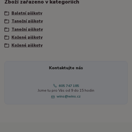
Zboží zařazeno v kategoriích
Baletní piškoty
Taneční piškoty
Taneční piškoty
Kožené piškoty
Kožené piškoty
Kontaktujte nás
605 747 185
Jsme tu pro Vás od 9 do 15 hodin
wins@wins.cz