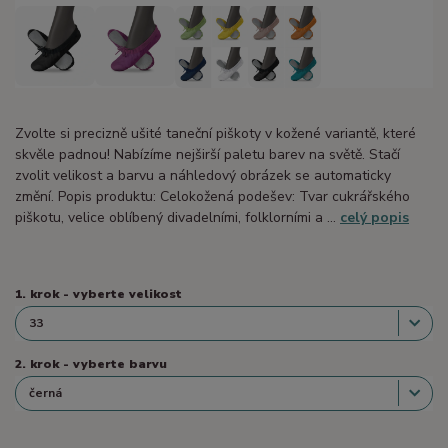
Zvolte si precizně ušité taneční piškoty v kožené variantě, které
skvěle padnou! Nabízíme nejširší paletu barev na světě. Stačí
zvolit velikost a barvu a náhledový obrázek se automaticky
změní. Popis produktu: Celokožená podešev: Tvar cukrářského
piškotu, velice oblíbený divadelními, folklorními a ...
celý popis
1. krok - vyberte velikost
2. krok - vyberte barvu