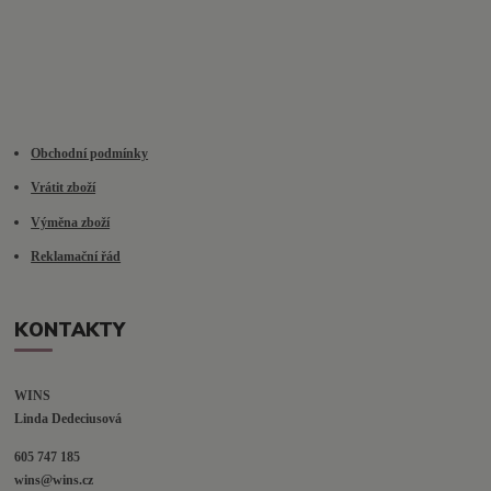
Obchodní podmínky
Vrátit zboží
Výměna zboží
Reklamační řád
KONTAKTY
WINS
Linda Dedeciusová                             
605 747 185
wins@wins.cz                                         