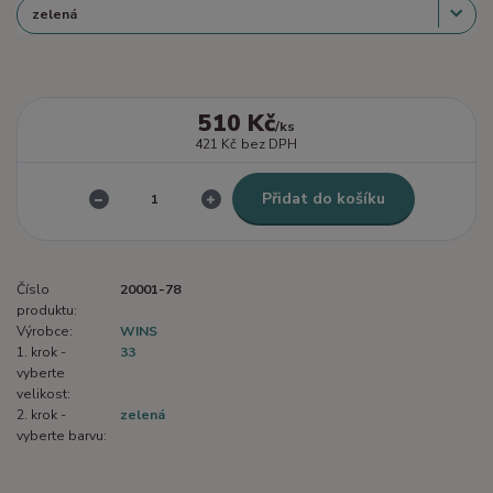
510 Kč
/
ks
421 Kč
bez DPH
Přidat do košíku
Číslo
20001-78
produktu:
Výrobce:
WINS
1. krok -
33
vyberte
velikost:
2. krok -
zelená
vyberte barvu: