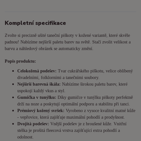
Kompletní specifikace
Zvolte si precizně ušité taneční piškoty v kožené variantě, které skvěle
padnou! Nabízíme nejširší paletu barev na světě. Stačí zvolit velikost a
barvu a náhledový obrázek se automaticky změní.
Popis produktu:
Celokožená podešev:
Tvar cukrářského piškotu, velice oblíbený
divadelními, folklorními a tanečními soubory.
Nejširší barevná škála:
Nabízíme širokou paletu barev, které
uspokojí každý vkus a styl.
Gumička v tunýlku:
Díky gumičce v tunýlku piškoty perfektně
drží na noze a poskytují optimální podporu a stabilitu při tanci.
Prémiový kožený svršek:
Vyrobeno z vysoce kvalitní matné kůže
- vepřovice, která zajišťuje maximální pohodlí a prodyšnost.
Dvojitá podešev:
Vnější podešev je z broušené kůže. Vnitřní
stélka je prošitá fleecová vrstva zajišťující extra pohodlí a
odolnost.