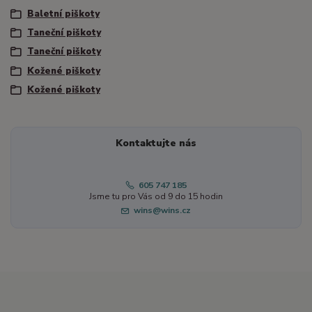
Baletní piškoty
Taneční piškoty
Taneční piškoty
Kožené piškoty
Kožené piškoty
Kontaktujte nás
605 747 185
Jsme tu pro Vás od 9 do 15 hodin
wins@wins.cz