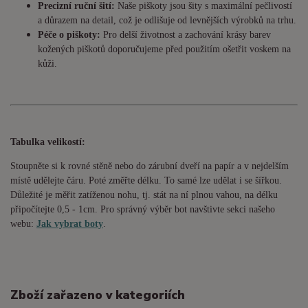
Precizní ruční šití:
Naše piškoty jsou šity s maximální pečlivostí
a důrazem na detail, což je odlišuje od levnějších výrobků na trhu.
Péče o piškoty:
Pro delší životnost a zachování krásy barev
kožených piškotů doporučujeme před použitím ošetřit voskem na
kůži.
Tabulka velikostí:
Stoupněte si k rovné stěně nebo do
zárubní
dveří na papír a v nejdelším
místě udělejte čáru. Poté změřte délku. To samé lze udělat i se šířkou.
Důležité je měřit zatíženou nohu, tj. stát na ní plnou vahou,
na délku
připočítejte 0,5 - 1cm
. Pro správný výběr bot navštivte sekci našeho
webu:
Jak vybrat boty
.
Zboží zařazeno v kategoriích