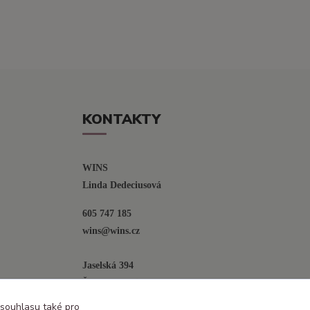
KONTAKTY
WINS
Linda Dedeciusová                             
605 747 185
wins@wins.cz                                         
Jaselská 394
Šenov u N. Jičína
742 42
 souhlasu také pro