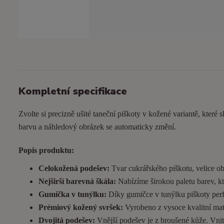
Kompletní specifikace
Zvolte si precizně ušité taneční piškoty v kožené variantě, které s
barvu a náhledový obrázek se automaticky změní.
Popis produktu:
Celokožená podešev:
Tvar cukrářského piškotu, velice ob
Nejširší barevná škála:
Nabízíme širokou paletu barev, kt
Gumička v tunýlku:
Díky gumičce v tunýlku piškoty perfek
Prémiový kožený svršek:
Vyrobeno z vysoce kvalitní matn
Dvojitá podešev:
Vnější podešev je z broušené kůže. Vnitřn