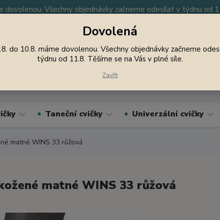
 dovolenou. Všechny objednávky začneme odesílat v týdnu od 11.
Dovolená
y
Nevíte si rady? Zavolejte.
605 747 185
Jsme
.8. do 10.8. máme dovolenou. Všechny objednávky začneme odesí
týdnu od 11.8. Těšíme se na Vás v plné síle.
Hledat
Zavřít
ičky
Taneční cvičky
Univerzální cvičky
né matné WINS 33 růžová
kožené matné WINS 33 růžová