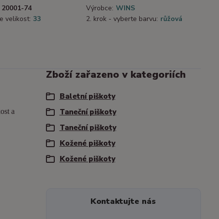
20001-74
Výrobce:
WINS
e velikost:
33
2. krok - vyberte barvu:
růžová
Zboží zařazeno v kategoriích
Baletní piškoty
ost a
Taneční piškoty
Taneční piškoty
Kožené piškoty
Kožené piškoty
Kontaktujte nás