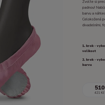
Zvolte si prec
padnou! Nabízí
barvu a náhle
Celokožená po
divadelními, fo
1. krok - vyb
velikost
2. krok - vyb
barvu
510
421 Kč