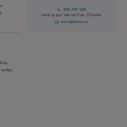
u.
605 747 185
i.
Jsme tu pro Vás od 9 do 15 hodin
wins@wins.cz
řkou.
o webu: