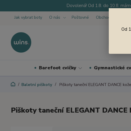
Dovolená! Od 1.8. do 10.8. máme
Jak vybrat boty
O nás
Poštovné
Obchodní podmínk
Od 1
Barefoot cvičky
Gymnastické cv
Baletní piškoty
Piškoty taneční ELEGANT DANCE kože
Piškoty taneční ELEGANT DANCE 