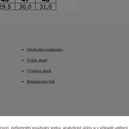
Obchodní podmínky
Vrátit zboží
Výměna zboží
Reklamační řád
čnost, zpříjemnění používání webu, analytické účely a v případě udělení