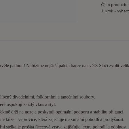
Číslo produktu:
1. krok - vybert
kvěle padnou! Nabízíme nejširší paletu barev na světě. Stačí zvolit velik
líbený divadelními, folklorními a tanečními soubory.
eré uspokojí každý vkus a styl.
tně drží na noze a poskytují optimální podporu a stabilitu při tanci.
é kůže - vepřovice, která zajišťuje maximální pohodlí a prodyšnost.
í stélka je prošitá fleecová vrstva zajišťující extra pohodlí a odolnost.