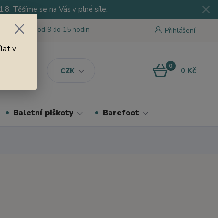
8. Těšíme se na Vás v plné síle.
 tu pro Vás od 9 do 15 hodin
Přihlášení
lat v
0
0 Kč
CZK
Baletní piškoty
Barefoot