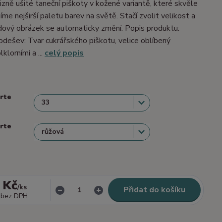
izně ušité taneční piškoty v kožené variantě, které skvěle
me nejširší paletu barev na světě. Stačí zvolit velikost a
dový obrázek se automaticky změní. Popis produktu:
dešev: Tvar cukrářského piškotu, velice oblíbený
lklorními a ...
celý popis
erte
erte
 Kč
/
ks
Přidat do košíku
bez DPH