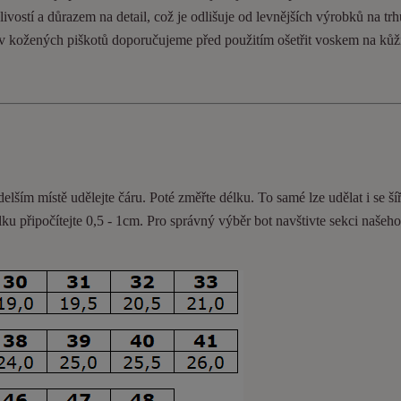
ivostí a důrazem na detail, což je odlišuje od levnějších výrobků na trh
ev kožených piškotů doporučujeme před použitím ošetřit voskem na kůž
delším místě udělejte čáru. Poté změřte délku. To samé lze udělat i se ší
lku připočítejte 0,5 - 1cm
. Pro správný výběr bot navštivte sekci našeh