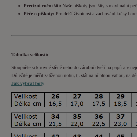
Precizní ruční šití:
Naše piškoty jsou šity s maximální pečl
Péče o piškoty:
Pro delší životnost a zachování krásy bar
Tabulka velikostí:
Stoupněte si k rovné stěně nebo do
zárubní
dveří na papír a v nej
Důležité je měřit zatíženou nohu, tj. stát na ní plnou vahou,
na dé
Jak vybrat boty
.